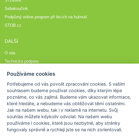
STOBlife
Sebekoučink
Podpůrný online program při lécích na hubnutí
STOB.cz
DALŠÍ
O nás
Technická podpora
Časté dotazy
Používáme cookies
Normy a zásady fungování STOBklubu
Potřebujeme od vás
povolit zpracování cookies
. S vaším
Členové STOBklubu
souhlasem budeme používat cookies, díky kterým lépe
Zásady nakládání s osobními údaji
poznáme,
co vás zajímá
. Budeme vám ukazovat
informace,
které hledáte
, a nebudeme vás obtěžovat těmi ostatními.
Otestujte se
Jak na našem webu, tak i v reklamě na internetu. Svůj
Spočítejte si
souhlas můžete kdykoliv odvolat. Na našem webu
Výzva 52
používáme i cookies, které jsou nezbytné
, aby stránky
fungovaly správně a rychleji jste se na nich zorientovali.