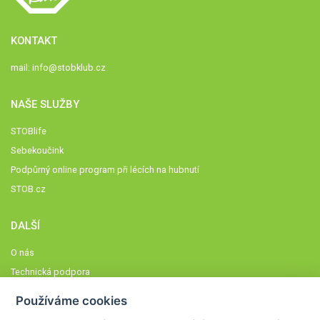
KONTAKT
mail:
info@stobklub.cz
NAŠE SLUŽBY
STOBlife
Sebekoučink
Podpůrný online program při lécích na hubnutí
STOB.cz
DALŠÍ
O nás
Technická podpora
Časté dotazy
Používáme cookies
Normy a zásady fungování STOBklubu