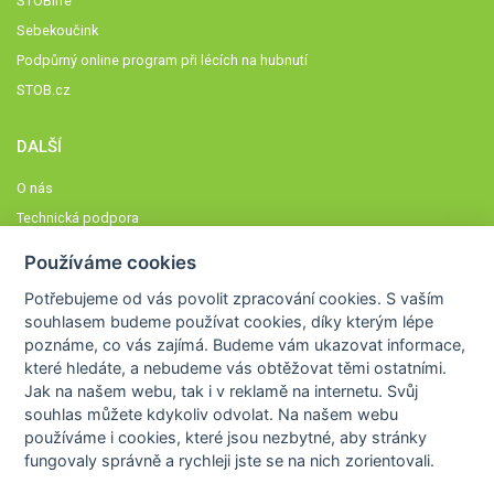
STOBlife
Sebekoučink
Podpůrný online program při lécích na hubnutí
STOB.cz
DALŠÍ
O nás
Technická podpora
Časté dotazy
Používáme cookies
Normy a zásady fungování STOBklubu
Potřebujeme od vás
povolit zpracování cookies
. S vaším
Členové STOBklubu
souhlasem budeme používat cookies, díky kterým lépe
Zásady nakládání s osobními údaji
poznáme,
co vás zajímá
. Budeme vám ukazovat
informace,
které hledáte
, a nebudeme vás obtěžovat těmi ostatními.
Otestujte se
Jak na našem webu, tak i v reklamě na internetu. Svůj
Spočítejte si
souhlas můžete kdykoliv odvolat. Na našem webu
Výzva 52
používáme i cookies, které jsou nezbytné
, aby stránky
fungovaly správně a rychleji jste se na nich zorientovali.