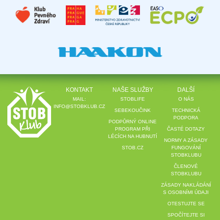
KONTAKT
NAŠE SLUŽBY
DALŠÍ
MAIL:
STOBLIFE
O NÁS
INFO@STOBKLUB.CZ
SEBEKOUČINK
TECHNICKÁ
PODPORA
PODPŮRNÝ ONLINE
PROGRAM PŘI
ČASTÉ DOTAZY
LÉCÍCH NA HUBNUTÍ
NORMY A ZÁSADY
STOB.CZ
FUNGOVÁNÍ
STOBKLUBU
ČLENOVÉ
STOBKLUBU
ZÁSADY NAKLÁDÁNÍ
S OSOBNÍMI ÚDAJI
OTESTUJTE SE
SPOČÍTEJTE SI