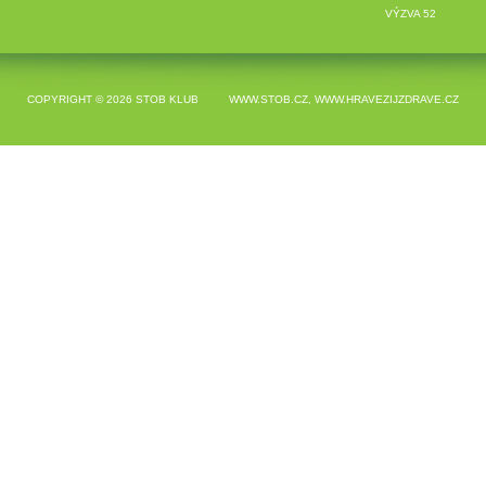
VÝZVA 52
COPYRIGHT © 2026
STOB KLUB
WWW.STOB.CZ
,
WWW.HRAVEZIJZDRAVE.CZ