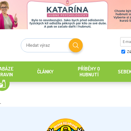
Zů
ABÁZE
PŘÍBĚHY O
ČLÁNKY
SEBE
RAVIN
HUBNUTÍ
.