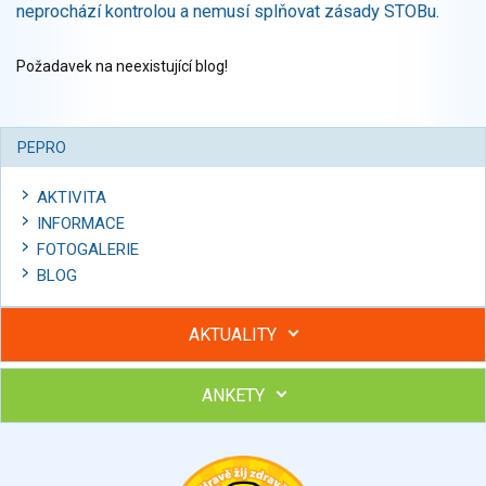
neprochází kontrolou a nemusí splňovat zásady STOBu.
Požadavek na neexistující blog!
PEPRO
AKTIVITA
INFORMACE
FOTOGALERIE
BLOG
AKTUALITY
ANKETY
Hubněte s podporou lektorky a skupiny v kurzech STOBu
Chcete poradit s hubnutím? Najděte si odborníka STOBu ve
svém regionu
Ohodnoťte program Sebekoučink
výborný