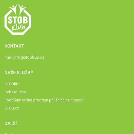
KONTAKT
mail:
info@stobklub.cz
NAŠE SLUŽBY
STOBlife
Sebekoučink
Podpůrný online program při lécích na hubnutí
STOB.cz
DALŠÍ