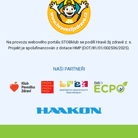
velmi dobrý
dobrý
dostatečný
nedostatečný
Na provozu webového portálu STOBklub se podílí Hravě žij zdravě z. s.
Výsledky
Všechny ankety
Projekt je spolufinancován z dotace HMP (DOT/81/01/002536/2025).
Hlasovat
NAŠI PARTNEŘI