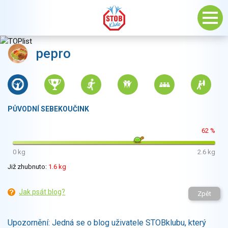
pepro
PŮVODNÍ SEBEKOUČINK
62 %
0 kg
2.6 kg
Již zhubnuto:
1.6 kg
Jak psát blog?
Zpět
Upozornění: Jedná se o blog uživatele STOBklubu, který