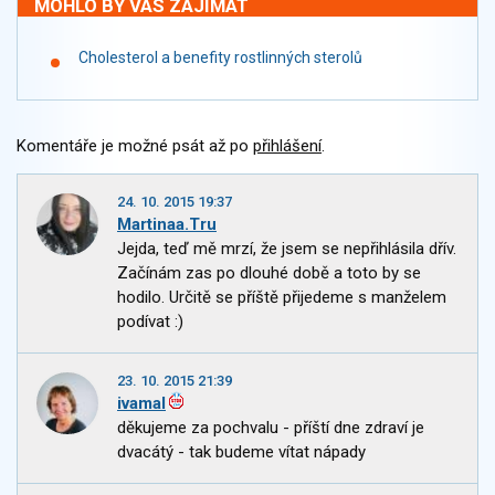
MOHLO BY VÁS ZAJÍMAT
Cholesterol a benefity rostlinných sterolů
Komentáře je možné psát až po
přihlášení
.
24. 10. 2015 19:37
Martinaa.Tru
Jejda, teď mě mrzí, že jsem se nepřihlásila dřív.
Začínám zas po dlouhé době a toto by se
hodilo. Určitě se příště přijedeme s manželem
podívat :)
23. 10. 2015 21:39
ivamal
děkujeme za pochvalu - příští dne zdraví je
dvacátý - tak budeme vítat nápady