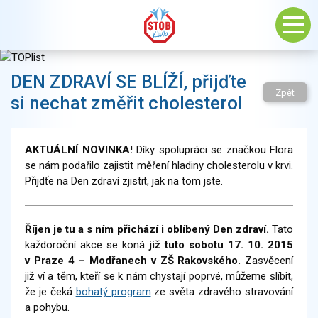
DEN ZDRAVÍ SE BLÍŽÍ, přijďte
Zpět
si nechat změřit cholesterol
AKTUÁLNÍ NOVINKA!
Díky spolupráci se značkou Flora
se nám podařilo zajistit měření hladiny cholesterolu v krvi.
Přijdťe na Den zdraví zjistit, jak na tom jste.
Říjen je tu a s ním přichází i oblíbený Den zdraví.
Tato
každoroční akce se koná
již tuto sobotu 17. 10. 2015
v Praze 4 – Modřanech v ZŠ Rakovského.
Zasvěcení
již ví a těm, kteří se k nám chystají poprvé, můžeme slíbit,
že je čeká
bohatý program
ze světa zdravého stravování
a pohybu.