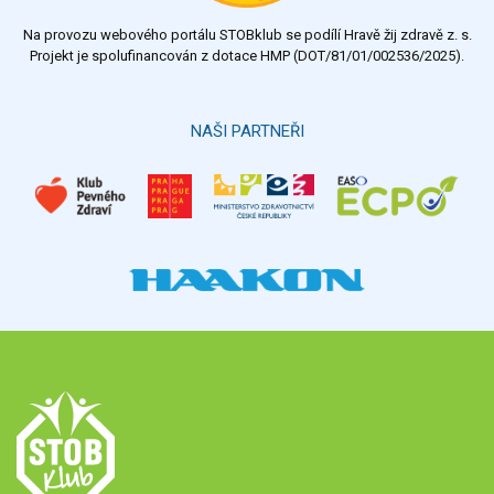
Na provozu webového portálu STOBklub se podílí Hravě žij zdravě z. s.
Projekt je spolufinancován z dotace HMP (DOT/81/01/002536/2025).
NAŠI PARTNEŘI