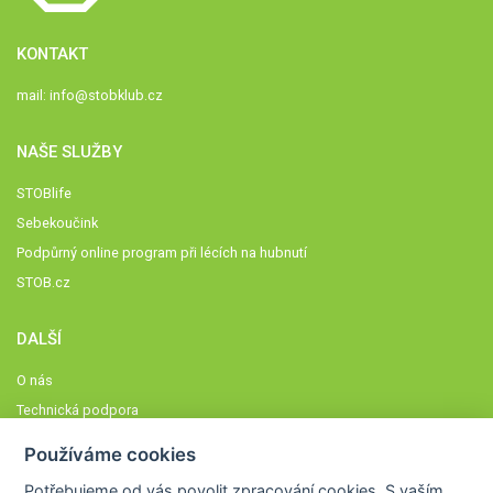
KONTAKT
mail:
info@stobklub.cz
NAŠE SLUŽBY
STOBlife
Sebekoučink
Podpůrný online program při lécích na hubnutí
STOB.cz
DALŠÍ
O nás
Technická podpora
Časté dotazy
Používáme cookies
Normy a zásady fungování STOBklubu
Potřebujeme od vás
povolit zpracování cookies
. S vaším