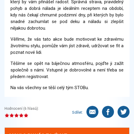
který by vám přinášel radost. Správná strava, pravidelný
pohyb a dobrá nálada je ideálním receptem na období,
kdy nás čekají chmurné podzimní dny, při kterých by bylo
snadné zachumlat se pod deku a náladu si zlepšit
nějakou dobrotou.
Věříme, že vás tato akce bude motivovat ke zdravému
životnímu stylu, pomůže vám jíst zdravě, udržovat se fit a
poznat nové lidi.
Těšíme se opět na báječnou atmosféru, pojďte ji zažít
společně s námi. Vstupné je dobrovolné a není třeba se
předem registrovat.
Na vás všechny se těší celý tým STOBu.
Hodnocení (
6
hlasů):
Sdílet: