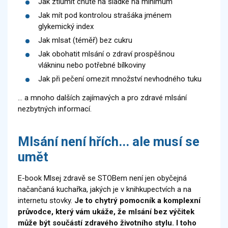
Jak ztlumit chutě na sladké na minimum
Jak mít pod kontrolou strašáka jménem
glykemický index
Jak mlsat (téměř) bez cukru
Jak obohatit mlsání o zdraví prospěšnou
vlákninu nebo potřebné bílkoviny
Jak při pečení omezit množství nevhodného tuku
… a mnoho dalších zajímavých a pro zdravé mlsání
nezbytných informací.
Mlsání není hřích... ale musí se
umět
E-book Mlsej zdravě se STOBem není jen obyčejná
načančaná kuchařka, jakých je v knihkupectvích a na
internetu stovky.
Je to chytrý pomocník a komplexní
průvodce, který vám ukáže, že mlsání bez výčitek
může být součástí zdravého životního stylu. I toho