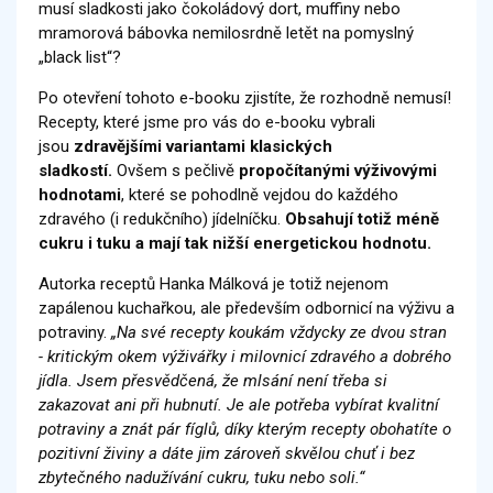
musí sladkosti jako čokoládový dort, muffiny nebo
mramorová bábovka nemilosrdně letět na pomyslný
„black list“?
Po otevření tohoto e-booku zjistíte, že rozhodně nemusí!
Recepty, které jsme pro vás do e-booku vybrali
jsou
zdravějšími variantami klasických
sladkostí.
Ovšem s pečlivě
propočítanými výživovými
hodnotami
, které se pohodlně vejdou do každého
zdravého (i redukčního) jídelníčku.
Obsahují totiž méně
cukru i tuku a mají tak nižší energetickou hodnotu.
Autorka receptů Hanka Málková je totiž nejenom
zapálenou kuchařkou, ale především odbornicí na výživu a
potraviny.
„Na své recepty koukám vždycky ze dvou stran
- kritickým okem výživářky i milovnicí zdravého a dobrého
jídla. Jsem přesvědčená, že mlsání není třeba si
zakazovat ani při hubnutí. Je ale potřeba vybírat kvalitní
potraviny a znát pár fíglů, díky kterým recepty obohatíte o
pozitivní živiny a dáte jim zároveň skvělou chuť i bez
zbytečného nadužívání cukru, tuku nebo soli.“