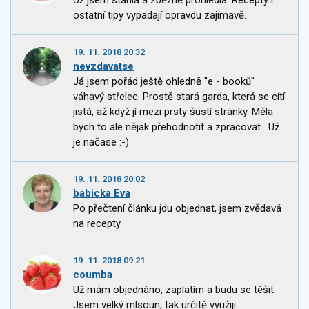
ostatní tipy vypadají opravdu zajímavě.
19. 11. 2018 20:32
nevzdavatse
Já jsem pořád ještě ohledně "e - booků"
váhavý střelec. Prostě stará garda, která se cítí
jistá, až když jí mezi prsty šustí stránky. Měla
bych to ale nějak přehodnotit a zpracovat . Už
je načase :-)
19. 11. 2018 20:02
babicka Eva
Po přečtení článku jdu objednat, jsem zvědavá
na recepty.
19. 11. 2018 09:21
coumba
Už mám objednáno, zaplatím a budu se těšit.
Jsem velký mlsoun, tak určitě využiji.