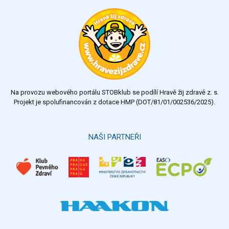
Na provozu webového portálu STOBklub se podílí Hravě žij zdravě z. s.
Projekt je spolufinancován z dotace HMP (DOT/81/01/002536/2025).
NAŠI PARTNEŘI