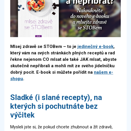
Mlsej zdravě se STOBem – to je
jedinečný e-book
,
který vám na svých stránkách plných receptů a rad
řekne nejenom CO mlsat ale také JAK mlsat, abyste
skutečně nepřibrali a mohli mít ze svého jídelníčku
dobrý pocit.
E-book si můžete pořídit na
našem e-
shopu
.
Sladké (i slané recepty), na
kterých si pochutnáte bez
výčitek
Mysleli jste si, že pokud chcete zhubnout a žít zdravě,