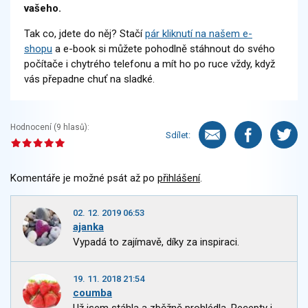
vašeho.
Tak co, jdete do něj? Stačí
pár kliknutí na našem e-
shopu
a e-book si můžete pohodlně stáhnout do svého
počítače i chytrého telefonu a mít ho po ruce vždy, když
vás přepadne chuť na sladké.
Hodnocení (
9
hlasů):
Sdílet:
Komentáře je možné psát až po
přihlášení
.
02. 12. 2019 06:53
ajanka
Vypadá to zajímavě, díky za inspiraci.
19. 11. 2018 21:54
coumba
Už jsem stáhla a zběžně prohlédla. Recepty i