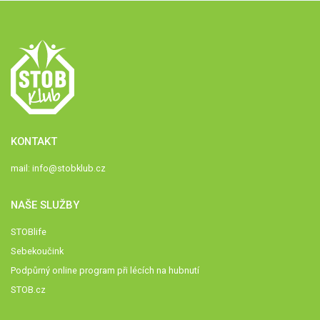
KONTAKT
mail:
info@stobklub.cz
NAŠE SLUŽBY
STOBlife
Sebekoučink
Podpůrný online program při lécích na hubnutí
STOB.cz