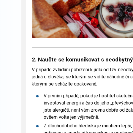
2. Naučte se komunikovat s neodbytn
V případě zvládání pobízení k jídlu od tzv. neodby
jedná o člověka, se kterým se vidíte náhodně či sk
kterými se scházíte opakovaně.
V prvním případě, pokud je hostitel skuteč
investovat energii a čas do jeho „převýcho
jste alergičtí, není vám zrovna dobře od ža
ovšem volte jen výjimečně.
Z dlouhodobého hlediska je mnohem lepší, zv
upřímnou a asertivní komunikaci a postupně 