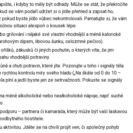
apište, i kdyby to měly být odhady. Může se stát, že překročíte
ud se vám podaří udržet si o jídle přehled a zapsat ho,
 pokud byste jídlo vůbec nekontrolovali. Pamatujte si, že vám
ročnou situaci alespoň o kousek lépe.
o grilování i nějaké své vlastní vhodnější a méně kalorické
varohovým dipem, libovou šunku, celozrnné pečivo).
íšků, zákusků či jiných pochutin, o kterých víte, že jim
sahu vhodnější potraviny.
ně a chuti potravin, které jíte. Pozorujte u toho i signály těla.
te rychlou kontrolu míry svého hladu („Na škále od 0 do 10 –
la plní a jedli byste jen ze setrvačnosti. Pokuste se signály
na méně alkoholické nebo nealkoholické nápoje, např. suché
o.
odporu – partnera či kamaráda, který může být vaší laskavou
eodbytného hostitele.
aktivitou. Jděte se na chvíli projít ven, či společný pohyb