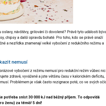
ou oslavy, návštěvy, grilování či dovolené? Právě tyto události býva
sy, chipsy a další opravdu bohaté. Pro toho, kdo se právě snaží
ročné a nezřídka znamenají velké vybočení z redukčního režimu a
kazit nemusí
dnorázové vybočení z režimu nemusí pro redukční režim vůbec nic
jete zdravě, vyváženě a jste většinu času v kalorickém deficitu,
musí. Problémem je však často rezignace poté, co ve svých očí
 je potřeba sníst 30 000 kJ nad běžný příjem. To odpovídá
ro ženu) za téměř 5 dní!