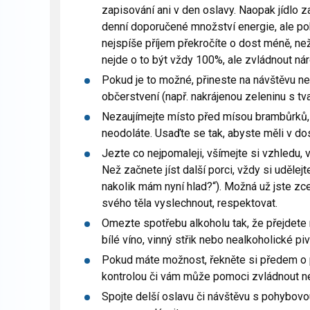
zapisování ani v den oslavy. Naopak jídlo z
denní doporučené množství energie, ale pok
nejspíše příjem překročíte o dost méně, než
nejde o to být vždy 100%, ale zvládnout ná
Pokud je to možné, přineste na návštěvu neb
občerstvení (např. nakrájenou zeleninu s t
Nezaujímejte místo před mísou brambůrků, oř
neodoláte. Usaďte se tak, abyste měli v do
Jezte co nejpomaleji, všímejte si vzhledu, vů
Než začnete jíst další porci, vždy si udělej
nakolik mám nyní hlad?“). Možná už jste zce
svého těla vyslechnout, respektovat.
Omezte spotřebu alkoholu tak, že přejdete 
bílé víno, vinný střik nebo nealkoholické piv
Pokud máte možnost, řekněte si předem o p
kontrolou či vám může pomoci zvládnout n
Spojte delší oslavu či návštěvu s pohybovou 