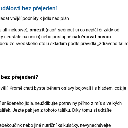
 události bez přejedení
ádat vnější podněty k jídlu nad plán.
 all inclusive),
omezit
(např. sednout si co nejdál či zády od
ty neustále na očích) nebo postupně
natrénovat novou
i výběru ze švédského stolu skládám podle pravidla „zdravého talíř
t bez přejedení?
ělí. Kromě chutí byste během oslavy bojovali i s hladem, což je
 snědeného jídla, neuždibujte potraviny přímo z mís a velkých
talířek. Jezte pak jen z tohoto talířku. Díky tomu si udržíte
bekoučink nebo jiné nutriční kalkulačky, nevynechávejte