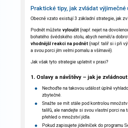
Praktické tipy, jak zvládat výjimečné
Obecně vzato existují 3 základní strategie, jak zvl
Podnět můžete
vyloučit
(např. nejet na dovolenou
bohatého švédského stolu, abych neměl/a dobro
vhodnější reakci na podnět
(např. talíř si i př
a svou porci jím velmi pomalu a všímavě).
Jak však tyto strategie uplatnit v praxi?
1. Oslavy a návštěvy – jak je zvládnou
Nechoďte na takovou událost úplně vyhladov
zbytečné.
Snažte se mít stále pod kontrolou množství
talířů, ale nandejte si svou vlastní porci na 
přehled o množství jídla.
Pokud zapisujete jídelníček do programu Se