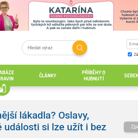
Zů
ABÁZE
PŘÍBĚHY O
ČLÁNKY
SEBE
RAVIN
HUBNUTÍ
ější lákadla? Oslavy,
události si lze užít i bez
Zp