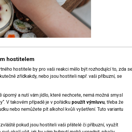
ým hostitelem
tného hostitele by pro vaši reakci mělo být rozhodující to, zda s
utečně zřídkakdy, nebo jsou hostiteli např. vaši příbuzní, se
ně úporný a nutí vám jídlo, které nechcete, nemá možná smysl
vy“. V takovém případě je v pořádku
použít výmluvu
, třeba že
ludku nebo nemůžete pít alkohol kvůli vyšetření. Tuto variantu
láště pokud jsou hostiteli vaši přátelé či příbuzní, využít
své okolí učit, jak by vám hubnutí mohli usnadnit, nikoliv