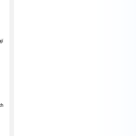
jí
ch