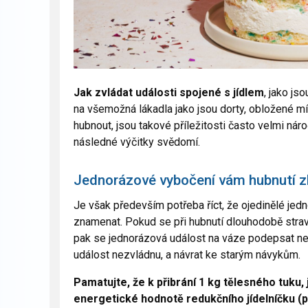
Jak
zvládat události
spojené s jídlem
, jako js
na všemožná lákadla jako jsou dorty, obložené mí
hubnout, jsou takové příležitosti často velmi ná
následné výčitky svědomí.
Jednorázové vybočení vám hubnutí z
Je však především potřeba říct, že ojedinělé je
znamenat. Pokud se při hubnutí dlouhodobě stravu
pak se jednorázová událost na váze podepsat ne
událost nezvládnu, a návrat ke starým návykům.
Pamatujte, že k přibrání 1 kg tělesného tuku,
energetické hodnotě redukčního jídelníčku (p