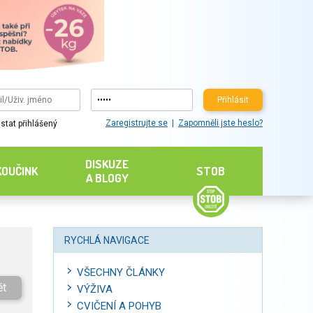
Přihlásit
Zaregistrujte se
Zapomněli jste heslo?
stat přihlášený
DISKUZE
KOUČINK
STOB
A BLOGY
RYCHLÁ NAVIGACE
VŠECHNY ČLÁNKY
ět
VÝŽIVA
CVIČENÍ A POHYB