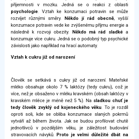
příjemnosti v mozku. Jedná se o reakci z oblasti
psychologie
. Vztah ke konzumaci potravin se může
rozvíjet různými směry.
Někdo jí rád obecně
, vyšší
konzumace potravin vede ke zvýšenému příjmu energie a
následně k rozvoji obezity.
Někdo má rád sladké
a
konzumuje více cukru. Jedná se o podobný typ psychické
závislosti jako například na hrací automaty.
Vztah k cukru již od narození
Člověk se setkává s cukry již od narození. Mateřské
mléko obsahuje okolo 7 % laktózy (tedy cukru), což je
více, než je obsaženo v mléku kravském (obsah laktózy v
kravském mléce je méně než 5 %). Na
sladkou chuť je
tedy člověk zvyklý od kojeneckého věku
. To je rozdíl
oproti soli, kde se obliba konzumace slaných pokrmů
vytváří až během života. Jak se budou profilovat chutě
jednotlivců v pozdějším věku, je záležitost budování
stravovacích návyků.
Proto je velmi důležité dbát na