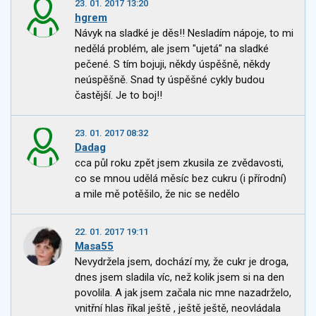
23. 01. 2017 13:20
hgrem
Návyk na sladké je děs!! Nesladím nápoje, to mi
nedělá problém, ale jsem "ujetá" na sladké
pečené. S tím bojuji, někdy úspěšně, někdy
neúspěšně. Snad ty úspěšné cykly budou
častější. Je to boj!!
23. 01. 2017 08:32
Dadag
cca půl roku zpět jsem zkusila ze zvědavosti,
co se mnou udělá měsíc bez cukru (i přírodní)
a mile mě potěšilo, že nic se nedělo
22. 01. 2017 19:11
Masa55
Nevydržela jsem, dochází my, že cukr je droga,
dnes jsem sladila víc, než kolik jsem si na den
povolila. A jak jsem začala nic mne nazadrželo,
vnitřní hlas říkal ještě , ještě ještě, neovládala