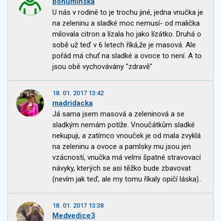
bohuminska
U nás v rodině to je trochu jiné, jedna vnučka je
na zeleninu a sladké moc nemusí- od malička
milovala citron a lízala ho jako lízátko. Druhá o
sobě už teď v 6 letech říká,že je masová. Ale
pořád má chuť na sladké a ovoce to není. A to
jsou obě vychovávány "zdravě"
18. 01. 2017 13:42
madridacka
Já sama jsem masová a zeleninová a se
sladkým nemám potíže. Vnoučátkům sladké
nekupuji, a zatímco vnouček je od mala zvyklá
na zeleninu a ovoce a pamlsky mu jsou jen
vzácností, vnučka má velmi špatné stravovací
návyky, kterých se asi těžko bude zbavovat
(nevím jak teď, ale my tomu říkaly opičí láska)..
18. 01. 2017 13:38
Medvedice3