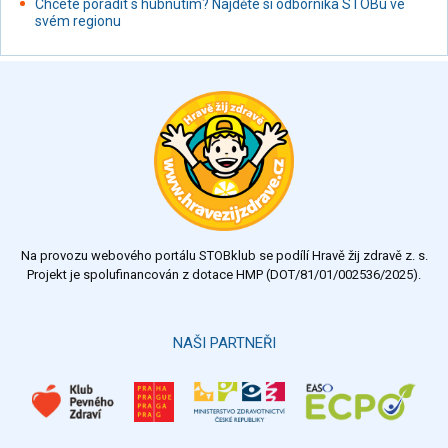
Chcete poradit s hubnutím? Najděte si odborníka STOBu ve
svém regionu
Na provozu webového portálu STOBklub se podílí Hravě žij zdravě z. s.
Projekt je spolufinancován z dotace HMP (DOT/81/01/002536/2025).
NAŠI PARTNEŘI