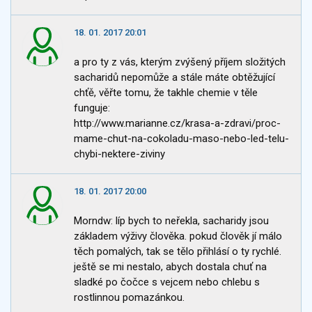
18. 01. 2017 20:01
a pro ty z vás, kterým zvýšený příjem složitých
sacharidů nepomůže a stále máte obtěžující
chťě, věřte tomu, že takhle chemie v těle
funguje:
http://www.marianne.cz/krasa-a-zdravi/proc-
mame-chut-na-cokoladu-maso-nebo-led-telu-
chybi-nektere-ziviny
18. 01. 2017 20:00
Morndw: líp bych to neřekla, sacharidy jsou
základem výživy člověka. pokud člověk jí málo
těch pomalých, tak se tělo přihlásí o ty rychlé.
ještě se mi nestalo, abych dostala chuť na
sladké po čočce s vejcem nebo chlebu s
rostlinnou pomazánkou.