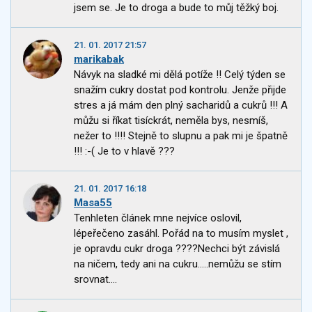
jsem se. Je to droga a bude to můj těžký boj.
21. 01. 2017 21:57
marikabak
Návyk na sladké mi dělá potíže !! Celý týden se
snažím cukry dostat pod kontrolu. Jenže přijde
stres a já mám den plný sacharidů a cukrů !!! A
můžu si říkat tisíckrát, neměla bys, nesmíš,
nežer to !!!! Stejně to slupnu a pak mi je špatně
!!! :-( Je to v hlavě ???
21. 01. 2017 16:18
Masa55
Tenhleten článek mne nejvíce oslovil,
lépeřečeno zasáhl. Pořád na to musím myslet ,
je opravdu cukr droga ????Nechci být závislá
na ničem, tedy ani na cukru.....nemůžu se stím
srovnat....