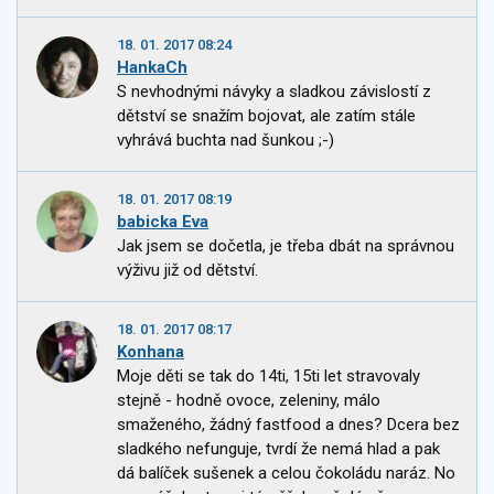
18. 01. 2017 08:24
HankaCh
S nevhodnými návyky a sladkou závislostí z
dětství se snažím bojovat, ale zatím stále
vyhrává buchta nad šunkou ;-)
18. 01. 2017 08:19
babicka Eva
Jak jsem se dočetla, je třeba dbát na správnou
výživu již od dětství.
18. 01. 2017 08:17
Konhana
Moje děti se tak do 14ti, 15ti let stravovaly
stejně - hodně ovoce, zeleniny, málo
smaženého, žádný fastfood a dnes? Dcera bez
sladkého nefunguje, tvrdí že nemá hlad a pak
dá balíček sušenek a celou čokoládu naráz. No