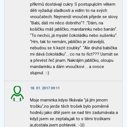
příkrmů dostávají cukry. S postupujícím věkem
děti vyžadují sladkosti a vidím to na svých
vnoučatech. Nejmenší vnouček přijede se slovy.
"Babi, dáš mi něco dobrého"?...“Dám, na
košíčku máš jablíčko, mandarinku nebo banán“.
"To nechci, já myslel čokoládku nebo sušenku“.
"Hm, tak to nemám, jablíčko je zdravější,
nebudou se ti kazit zoubky“. "Ale druhá babička
mi dává čokoládku"... co na to říct??? Usmát se
a převést řeč jinam. Nakrájím jablíčko, oloupu
mandarinku a dám vnoučkovi ... a ovoce
slupnul. :-)
18. 01. 2017 09:11
Moje maminka kdysi říkávala "já jím jenom
trošku",no jenže těch trošek bylo poměrně
hodně,i jako dítě jsem se nad tím zadumávala a
když jsem se zeptala,jak to s těmi troškami
je,dostala jsem pohlavek. :-)))