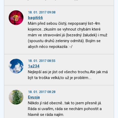
18. 01. 2017 09:08
bagi666
Mám před sebou čístý, nepopsaný list-4m
kojence...zkusím se vyhnout chybám které
mám ve stravování já (bezedný žaludek) i muž
(spoustu druhů zeleniny odmítá). Bojím se
abych něco nepokazila :-/
18. 01. 2017 08:55
1a234
Nejlepší asi je jíst od všecho trochu.Ale jak má
být ta troška velká,to už je problém....
18. 01. 2017 08:28
Evusja
Někdo jí rád obecně...tak to jsem přesně já.
Ráda si uvařím, ráda se nechám pohostit a
hlavně se ráda najím.