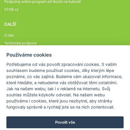
Podpůrný online program při lécích na hubnutí
STOB.cz
DALŠÍ
O nás
Technická podpora
Časté dotazy
Používáme cookies
Normy a zásady fungování STOBklubu
Potřebujeme od vás
povolit zpracování cookies
. S vaším
Členové STOBklubu
souhlasem budeme používat cookies, díky kterým lépe
Zásady nakládání s osobními údaji
poznáme,
co vás zajímá
. Budeme vám ukazovat
informace,
Otestujte se
které hledáte
, a nebudeme vás obtěžovat těmi ostatními.
Jak na našem webu, tak i v reklamě na internetu. Svůj
Spočítejte si
souhlas můžete kdykoliv odvolat. Na našem webu
Výzva 52
používáme i cookies, které jsou nezbytné
, aby stránky
fungovaly správně a rychleji jste se na nich zorientovali.
Povolit vše