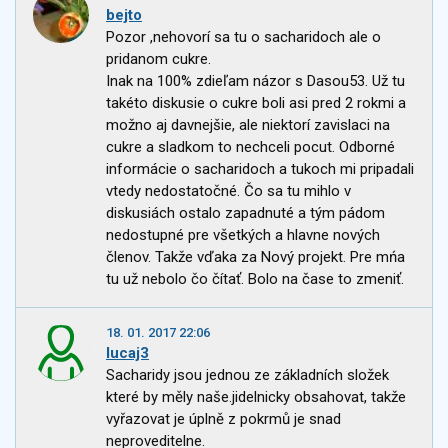
bejto
Pozor ,nehovorí sa tu o sacharidoch ale o
pridanom cukre.
Inak na 100% zdieľam názor s Dasou53. Už tu
takéto diskusie o cukre boli asi pred 2 rokmi a
možno aj davnejšie, ale niektorí zavislaci na
cukre a sladkom to nechceli pocut. Odborné
informácie o sacharidoch a tukoch mi pripadali
vtedy nedostatočné. Čo sa tu mihlo v
diskusiách ostalo zapadnuté a tým pádom
nedostupné pre všetkých a hlavne nových
členov. Takže vďaka za Nový projekt. Pre mńa
tu už nebolo čo čítať. Bolo na čase to zmeniť.
18. 01. 2017 22:06
lucaj3
Sacharidy jsou jednou ze základních složek
které by měly naše.jidelnicky obsahovat, takže
vyřazovat je úplně z pokrmů je snad
neproveditelne.