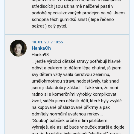
střediscích jsou už na mě nalíčené pasti v
podobě specializovaných prodejen na ně. Jsem
schopná těch gumídků sníst ( lépe řečeno
sežrat ) celý pytel.
18. 01. 2017 10:55
HankaCh
Hanka98
... jenže výrobci dětské stravy potřebují hlavně
odbyt a cukrem to dětem lépe chutná, já jsem
svý dětem vždy vařila čerstvou zeleninu,
umělohmotnou stravu nedostávaly, tak snad
jsem ji dala dobrý základ ... Také vím, že není
radno si s komerčními výrobky komplikovat
život, viděla jsem několik dětí, které byly zvyklé
na kupované přislazované příkrmy a pak
odmítaly normální uvařenou mrkev ...
"Souboj" babiček určitě s tím jablíčkem
vyhraješ, ale asi až bude vnouček starší a dojde
mu, že to jablko byla nejlepší "sladkost", co jsi