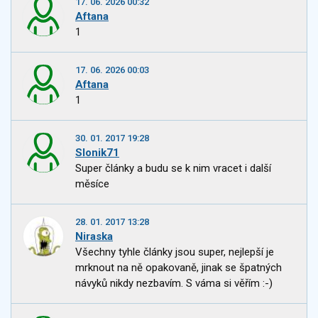
17. 06. 2026 00:32
Aftana
1
17. 06. 2026 00:03
Aftana
1
30. 01. 2017 19:28
Slonik71
Super články a budu se k nim vracet i další
měsíce
28. 01. 2017 13:28
Niraska
Všechny tyhle články jsou super, nejlepší je
mrknout na ně opakovaně, jinak se špatných
návyků nikdy nezbavím. S váma si věřím :-)