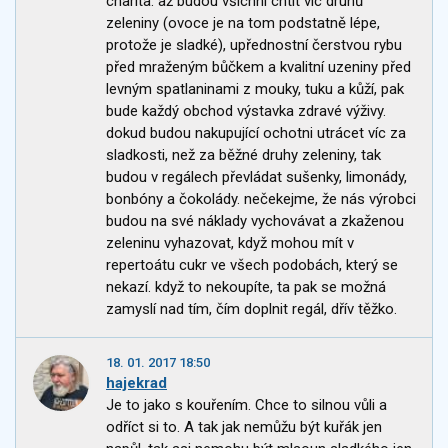
charita. až budou všichni chtít víc druhů
zeleniny (ovoce je na tom podstatně lépe,
protože je sladké), upřednostní čerstvou rybu
před mraženým bůčkem a kvalitní uzeniny před
levným spatlaninami z mouky, tuku a kůží, pak
bude každý obchod výstavka zdravé výživy.
dokud budou nakupující ochotni utrácet víc za
sladkosti, než za běžné druhy zeleniny, tak
budou v regálech převládat sušenky, limonády,
bonbóny a čokolády. nečekejme, že nás výrobci
budou na své náklady vychovávat a zkaženou
zeleninu vyhazovat, když mohou mít v
repertoátu cukr ve všech podobách, který se
nekazí. když to nekoupíte, ta pak se možná
zamyslí nad tím, čím doplnit regál, dřív těžko.
18. 01. 2017 18:50
hajekrad
Je to jako s kouřením. Chce to silnou vůli a
odříct si to. A tak jak nemůžu být kuřák jen