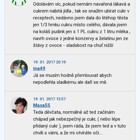
Odolávám víc, pokud nemám navařená lákavá a
cukrem nabitá jídla , tak se snažím ubírat cukr v
receptech, nedávno jsem dala do litéhop těsta
jen 1/3 hrnku cukru místo celého, dávala jsem
na koláš pudink jen s 1 PL cukru z 1 litru mléka ,
navrh ovoce z jedné konzervy a želatinu jen ze
štávy z ovoce - sladskost na chuť nižší
19. 01. 2017 20:19
ina49
Já se musím hodně přemlouvat abych
nepodlehla sladkému ale daří se mě.
19. 01. 2017 13:57
Masa55
Teda děvčata, normálně až ted začínám
chápad jak nebezpečný je cukr, ( nebo lépe
přidaný cukr ), jsem ráda, že jsem ted a v tuto
chvíli s vámi, a že mi otvíráte oči....