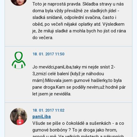
Toto je naprostá pravda. Skladba stravy u nás
doma byla vždy převážně ze sladkých jídel -
sladká snídaně, odpolední svačina, často i
oběd, po večeři nějaké oplatky atd. Výsledkem
je, že miluji sladké a mohla bych ho jíst od rána
do večera.
18. 01. 2017 11:50
Jo mevídci,paniLiba,taky mi nejde sníst 2-
3,zmizí celé balení (když je náhodou
mám).Milovala jsem gumové hašlerky,to byla
pane droga.Kam se poděly nevím,už hodně pár
let jsem je neviděla.
18. 01. 2017 11:02
paniLiba
Všude se píše o čokoládě a sušenkách - a co
gumové bonbóny ? To je droga jako hrom,
aspoň u mě. Ve velkých městech a nákupních