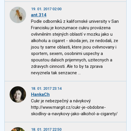
19. 01. 2017 02:00
ant.314
Podle odborníků z kalifornské university v San
Francisku je konzumace cukru provázena
ovlivněním stejných oblastí v mozku jako u
alkoholu a cigaret - skoda jen, ze nedodali, ze
jsou ty same oblasti, ktere jsou ovlivnovany i
sportem, sexem, osobnimi uspechy a
spoustou dalsich prijemnych, uzitecnych a
zdravych cinnosti. Ale to by ta zprava
nevyznela tak senzacne ...
18. 01. 2017 23:14
HankaCh
Cukr je nebezpečný a návykový
http://www.margit.cz/cukr-je-obdobne-
skodlivy-a-navykovy-jako-alkohol-a-cigarety/
18. 01. 2017 22:50