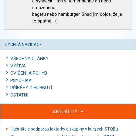
a synáček - ten si téměř denně dá něco
smaženého,
bagetu nebo hamburger. Snad jim dojde, že je
to špatně :-(
RYCHLÁ NAVIGACE
VŠECHNY ČLÁNKY
VÝŽIVA
CVIČENÍ A POHYB
PSYCHIKA
PŘÍBĚHY O HUBNUTÍ
OSTATNÍ
AKTUALITY
Hubněte s podporou lektorky a skupiny v kurzech STOBu