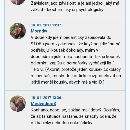
Závislost jako závislost, a je asi jedno, jaký má
základ - biochemický či psychologický.
18. 01. 2017 13:37
Morndw
V době kdy jsem pedanticky zapisovala do
STOBu jsem vyzkoušela, že když po jídle "nutně
potřebuju" kousek čokolády, mám v
dopoledním jídle málo sacharidů. Tak si kousek
odlomím, zapíšu a semaforky vycházejí líp :)
Tělo ví. (Akorát, protože jeden kousek čokolády
mi nestačí, musím tu kostičku rozparcelovat na
ještě menší kousky, abych měla víc :D )
18. 01. 2017 13:36
Medvedice3
Konhano, neboj se, základ mají dobrý! Doufám,
že až ta situace nastane, že snachy ocení, že
od babičky nebudou čokoládičky.