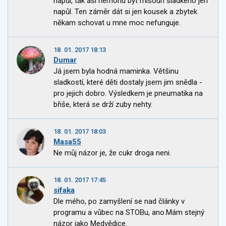
napůl, tak asi nemohu být mlsoun sladkého jen
napůl. Ten záměr dát si jen kousek a zbytek
někam schovat u mne moc nefunguje.
18. 01. 2017 18:13
Dumar
Já jsem byla hodná maminka. Většinu
sladkostí, které děti dostaly jsem jim snědla -
pro jejich dobro. Výsledkem je pneumatika na
břiše, která se drží zuby nehty.
18. 01. 2017 18:03
Masa55
Ne můj názor je, že cukr droga neni.
18. 01. 2017 17:45
sifaka
Dle mého, po zamyšlení se nad články v
programu a vůbec na STOBu, ano.Mám stejný
názor jako Medvědice.