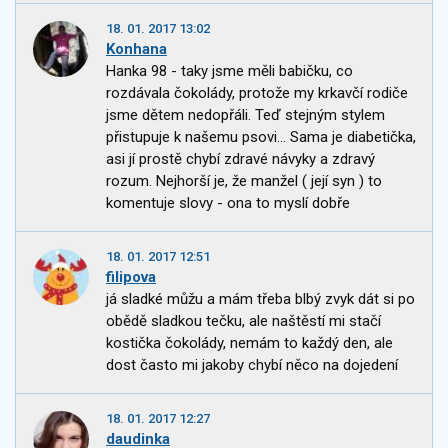
18. 01. 2017 13:02
Konhana
Hanka 98 - taky jsme měli babičku, co
rozdávala čokolády, protože my krkavčí rodiče
jsme dětem nedopřáli. Teď stejným stylem
přistupuje k našemu psovi... Sama je diabetička,
asi jí prostě chybí zdravé návyky a zdravý
rozum. Nejhorší je, že manžel ( její syn ) to
komentuje slovy - ona to myslí dobře
18. 01. 2017 12:51
filipova
já sladké můžu a mám třeba blbý zvyk dát si po
obědě sladkou tečku, ale naštěstí mi stačí
kostička čokolády, nemám to každý den, ale
dost často mi jakoby chybí něco na dojedení
18. 01. 2017 12:27
daudinka