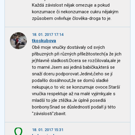
Každá závislost nějak omezuje a pokud
konzumace či nekonzumace cukru nějakým
způsobem ovlivňuje člověka-droga to je.
18. 01. 2017 17:14
tkoskubova
Obě moje vnučky dostávaly od svých
příbuzných při různých příležitostech(a že jich
je)hlavně sladkosti.Dcera se rozčilovala,ale je
to marné.Jsem asi jediná babička,která se
snaží dceru podporovat.Jediné,čeho se jí
podařilo dosáhnout,že se domů sladké
nekupuje,o to víc se konzumuje ovoce.Starší
vnučka respektuje až na malé vyjímky,ale s
mladší to jde ztěžka.Je úplně posedlá
bonbony.Snad se důsledností podaří ji této
"závislosti"zbavit.
18. 01. 2017 15:31