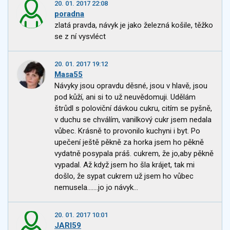
20. 01. 2017 22:08
poradna
zlatá pravda, návyk je jako železná košile, těžko
se z ní vysvléct
20. 01. 2017 19:12
Masa55
Návyky jsou opravdu děsné, jsou v hlavě, jsou
pod kůží, ani si to už neuvědomuji. Udělám
štrůdl s poloviční dávkou cukru, citím se pyšně,
v duchu se chválím, vanilkový cukr jsem nedala
vůbec. Krásně to provonilo kuchyni i byt. Po
upečení ještě pěkně za horka jsem ho pěkně
vydatně posypala práš. cukrem, že jo,aby pěkně
vypadal. Až když jsem ho šla krájet, tak mi
došlo, že sypat cukrem už jsem ho vůbec
nemusela.......jo jo návyk...
20. 01. 2017 10:01
JARI59