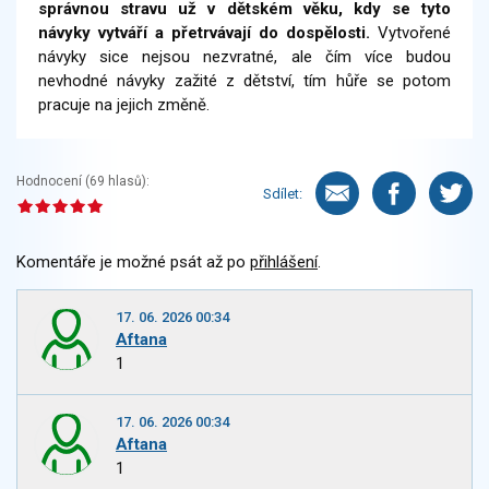
správnou stravu už v dětském věku, kdy se tyto
návyky vytváří a přetrvávají do dospělosti.
Vytvořené
návyky sice nejsou nezvratné, ale čím více budou
nevhodné návyky zažité z dětství, tím hůře se potom
pracuje na jejich změně.
Hodnocení (
69
hlasů):
Sdílet:
Komentáře je možné psát až po
přihlášení
.
17. 06. 2026 00:34
Aftana
1
17. 06. 2026 00:34
Aftana
1