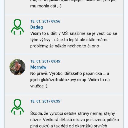
mu mohla dát ;-)
18. 01. 2017 09:56
Dadag
Vidím to u dětí v MŠ, snažíme se je vést, co se
týče výživy - už je to lepší, ale stále máme
problémy, že někdo nechce to či ono
18. 01. 2017 09:45
Morndw
No právě. Výrobci dětského papáníčka ... a
jejich glukózofruktozový sirup. Vidím to na
vnučce :(
18. 01. 2017 09:35
Škoda, že výrobci dětské stravy nemají stejný
názor. Veškerá dětská strava je slazená, pitíčka
plná cukrů a tak děti od okamžiků prvních