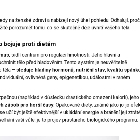
y na ženské zdraví a nabízejí nový úhel pohledu. Odhalují, proč
ležité porozumět tomu, co se skutečně děje uvnitř vašeho těla.
o bojuje proti dietám
amus
, sídlí centrum pro regulaci hmotnosti. Jeho hlavní a
: ochránit tělo před hladověním. Tento systém je neuvěřitelně
o těla –
sleduje hladiny hormonů, nutriční stav, kvalitu spánku
individuální, ovlivněná geny, epigenetikou, událostmi v raném
pečnou (například v důsledku drastického omezení kalorií), jeho
ch zásob pro horší časy
. Opakované diety, známé jako jo-jo efek
učí být ještě efektivnější v ukládání energie a bránění její ztrátě
selhání vaší vůle; je to projev prastarého biologického programu,