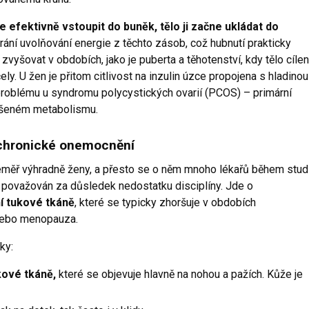
efektivně vstoupit do buněk, tělo ji začne ukládat do
brání uvolňování energie z těchto zásob, což hubnutí prakticky
vyšovat v obdobích, jako je puberta a těhotenství, kdy tělo cíle
ly. U žen je přitom citlivost na inzulin úzce propojena s hladinou
 problému u syndromu polycystických ovarií (PCOS) – primární
rušeném metabolismu.
e chronické onemocnění
téměř výhradně ženy, a přesto se o něm mnoho lékařů během stud
ě považován za důsledek nedostatku disciplíny. Jde o
 tukové tkáně
, které se typicky zhoršuje v obdobích
 nebo menopauza.
ky:
kové tkáně,
které se objevuje hlavně na nohou a pažích. Kůže je