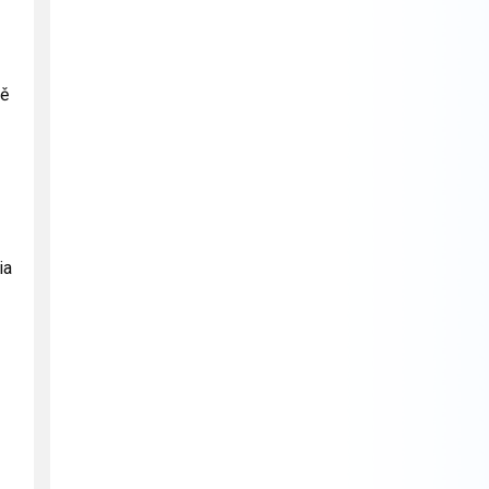
ně
ia