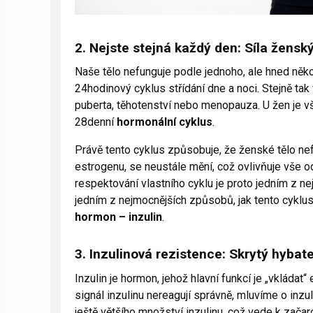
2. Nejste stejná každý den: Síla žens
Naše tělo nefunguje podle jednoho, ale hned něko
24hodinový cyklus střídání dne a noci. Stejně tak 
puberta, těhotenství nebo menopauza. U žen je vša
28denní
hormonální cyklus
.
Právě tento cyklus způsobuje, že ženské tělo ne
estrogenu, se neustále mění, což ovlivňuje vše 
respektování vlastního cyklu je proto jedním z nej
jedním z nejmocnějších způsobů, jak tento cyklus 
hormon – inzulin
.
3. Inzulinová rezistence: Skrytý hybate
Inzulin je hormon, jehož hlavní funkcí je „vkládat“
signál inzulinu nereagují správně, mluvíme o inzu
ještě většího množství inzulinu, což vede k zača