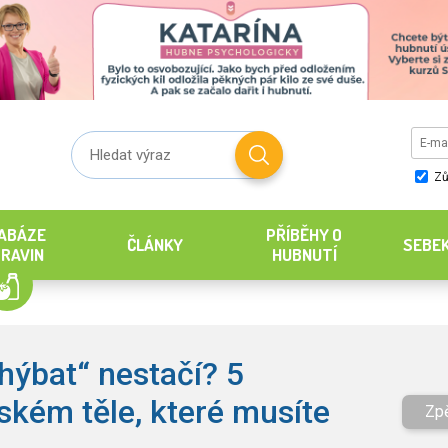
Zů
ABÁZE
PŘÍBĚHY O
ČLÁNKY
SEBE
RAVIN
HUBNUTÍ
 hýbat“ nestačí? 5
ském těle, které musíte
Zp