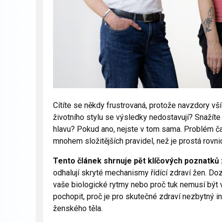
Cítíte se někdy frustrovaná, protože navzdory v
životního stylu se výsledky nedostavují? Snažíte s
hlavu? Pokud ano, nejste v tom sama. Problém čas
mnohem složitějších pravidel, než je prostá rovnic
Tento článek shrnuje pět klíčových poznatků 
odhalují skryté mechanismy řídící zdraví žen. Dozv
vaše biologické rytmy nebo proč tuk nemusí být
pochopit, proč je pro skutečné zdraví nezbytný ind
ženského těla.