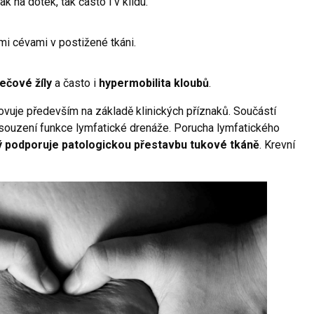
 jak na dotek, tak často i v klidu.
 cévami v postižené tkáni.
ečové žíly
a často i
hypermobilita kloubů
.
ovuje především na základě klinických příznaků. Součástí
posouzení funkce lymfatické drenáže. Porucha lymfatického
ý podporuje patologickou přestavbu tukové tkáně
. Krevní