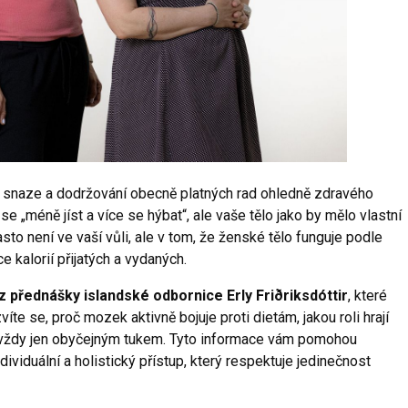
ší snaze a dodržování obecně platných rad ohledně zdravého
e „méně jíst a více se hýbat“, ale vaše tělo jako by mělo vlastní
to není ve vaší vůli, ale v tom, že ženské tělo funguje podle
e kalorií přijatých a vydaných.
z přednášky islandské odbornice Erly Friðriksdóttir
, které
íte se, proč mozek aktivně bojuje proti dietám, jakou roli hrají
 vždy jen obyčejným tukem. Tyto informace vám pomohou
ividuální a holistický přístup, který respektuje jedinečnost