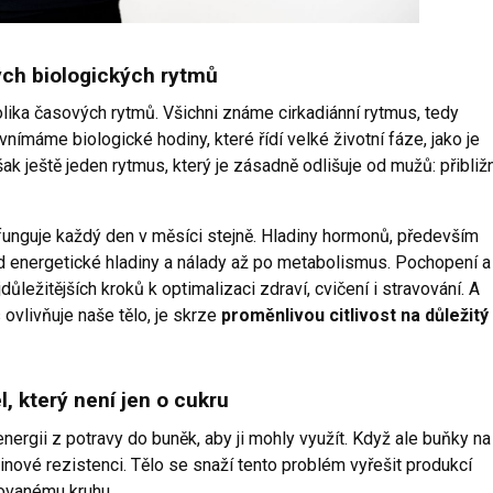
kých biologických rytmů
lika časových rytmů. Všichni známe cirkadiánní rytmus, tedy
vnímáme biologické hodiny, které řídí velké životní fáze, jako je
k ještě jeden rytmus, který je zásadně odlišuje od mužů: přibliž
funguje každý den v měsíci stejně. Hladiny hormonů, především
od energetické hladiny a nálady až po metabolismus. Pochopení a
důležitějších kroků k optimalizaci zdraví, cvičení i stravování. A
ovlivňuje naše tělo, je skrze
proměnlivou citlivost na důležitý
l, který není jen o cukru
 energii z potravy do buněk, aby ji mohly využít. Když ale buňky na
linové rezistenci. Tělo se snaží tento problém vyřešit produkcí
rovanému kruhu.