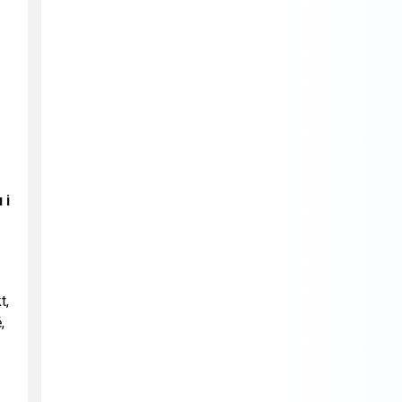
 i
t,
,