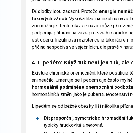
Důsledky jsou zásadní. Protože
energie nemůže 
tukových zásob
. Vysoká hladina inzulinu navíc 
znemožňuje. Tento stav se navíc může přirozeně z
podporuje přibírání na váze pro své biologické úče
estrogenu. Inzulinová rezistence je také jádrem
příčina nespočívá ve vaječnících, ale právě v na
4. Lipedém: Když tuk není jen tuk, al
Existuje chronické onemocnění, které postihuje 
ani neučilo. Jmenuje se lipedém a je často myln
hormonálně podmíněné onemocnění podkožní
hormonálních změn, jako je puberta, těhotenství
Lipedém se od běžné obezity liší několika přízna
Disproporční, symetrické hromadění tu
typicky hrudkovitá a nerovná.