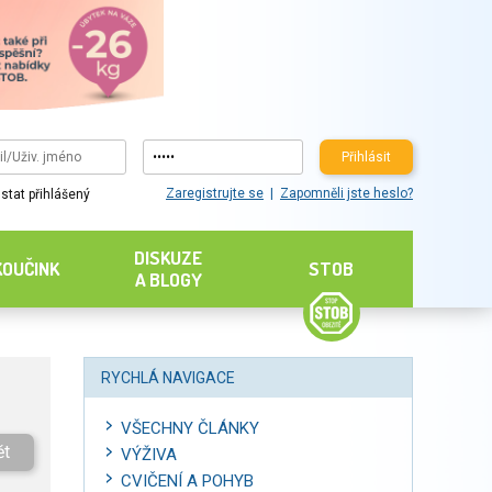
Přihlásit
Zaregistrujte se
Zapomněli jste heslo?
stat přihlášený
DISKUZE
KOUČINK
STOB
A BLOGY
RYCHLÁ NAVIGACE
VŠECHNY ČLÁNKY
ět
VÝŽIVA
CVIČENÍ A POHYB