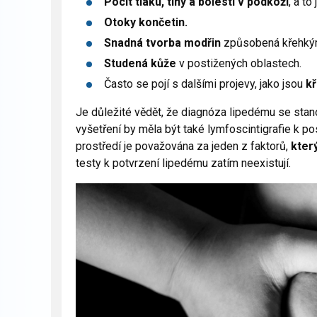
Pocit tlaku, tíhy a bolesti v podkoží
, a to
Otoky končetin.
Snadná tvorba modřin
způsobená křehkými
Studená kůže
v postižených oblastech.
Často se pojí s dalšími projevy, jako jsou
kř
Je důležité vědět, že diagnóza lipedému se stan
vyšetření by měla být také lymfoscintigrafie k 
prostředí je považována za jeden z faktorů,
kter
testy k potvrzení lipedému zatím neexistují.