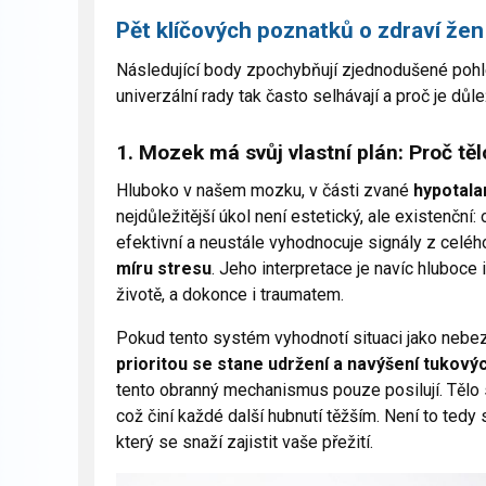
Pět klíčových poznatků o zdraví žen
Následující body zpochybňují zjednodušené pohled
univerzální rady tak často selhávají a proč je dů
1. Mozek má svůj vlastní plán: Proč těl
Hluboko v našem mozku, v části zvané
hypotal
nejdůležitější úkol není estetický, ale existenční
efektivní a neustále vyhodnocuje signály z celéh
míru stresu
. Jeho interpretace je navíc hluboce 
životě, a dokonce i traumatem.
Pokud tento systém vyhodnotí situaci jako nebez
prioritou se stane udržení a navýšení tukový
tento obranný mechanismus pouze posilují. Tělo se 
což činí každé další hubnutí těžším. Není to tedy 
který se snaží zajistit vaše přežití.