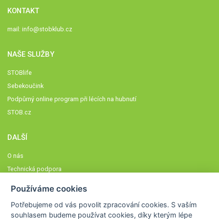
KONTAKT
mail:
info@stobklub.cz
NAŠE SLUŽBY
STOBlife
Sebekoučink
Podpůrný online program při lécích na hubnutí
STOB.cz
DALŠÍ
O nás
Technická podpora
Časté dotazy
Používáme cookies
Normy a zásady fungování STOBklubu
Potřebujeme od vás
povolit zpracování cookies
. S vaším
Členové STOBklubu
souhlasem budeme používat cookies, díky kterým lépe