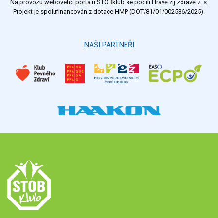
Na provozu webového portálu STOBklub se podílí Hravě žij zdravě z. s.
Projekt je spolufinancován z dotace HMP (DOT/81/01/002536/2025).
NAŠI PARTNEŘI