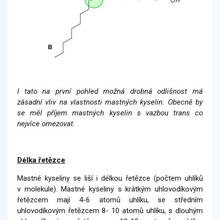
I tato na první pohled možná drobná odlišnost má
zásadní vliv na vlastnosti mastných kyselin. Obecně by
se měl příjem mastných kyselin s vazbou trans co
nejvíce omezovat.
Délka řetězce
Mastné kyseliny se liší i délkou řetězce (počtem uhlíků
v molekule). Mastné kyseliny s krátkým uhlovodíkovým
řetězcem mají 4-6 atomů uhlíku, se středním
uhlovodíkovým řetězcem 8- 10 atomů uhlíku, s dlouhým