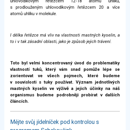
uhlovodíkovým řetězcem 12-18 atomů uhlíku,
s prodlouženým uhlovodíkovým řetězcem 20 a více
atomů uhlíku v molekule.
I délka řetězce má vliv na vlastnosti mastných kyselin, a
to i v tak zásadní oblasti, jako je způsob jejich trávení.
Toto byl velmi koncentrovaný úvod do problematiky
vlastností tuků, který vám snad pomůže lépe se
zorientovat ve všech pojmech, které budeme
v souvislosti s tuky používat. Význam jednotlivých
mastných kyselin ve výživě a jejich účinky na náš
organismus budeme podrobněji probírat v dalších
článcích.
Mějte svůj jídelníček pod kontrolou s