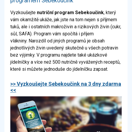
programem Sebekoučink
Vyzkoušejte
nutriční program Sebekoučink
, který
vám okamžitě ukáže, jak jste na tom nejen s příjmem
tuků, ale i ostatních makroživin a rizikových živin (cukr,
sůl, SAFA). Program vám spočítá i příjem
vlákniny.
Narozdíl od jiných programů je obsah
jednotlivých živin uvedený skutečně u všech potravin
bez výjimky. V programu najdete také ukázkové
jídelníčky a více než 500 nutričně vyvážených receptů,
které si můžete jednoduše do jídelníčku zapsat.
>> Vyzkoušejte Sebekoučink na 3 dny zdarma
<<