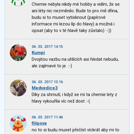
Chemie nebyla nikdy mé hobby a vidím, že se
ani léty nic nezměnilo. Bude to pro mě dřina,
budu si to muset vytisknout (papírové
informace mi lezou líp do hlavy) a možná i
opsat (aby to v té hlavě taky zůstalo) :-))
06. 03. 2017 14:15
Kumpi
Dvojitou vazbu na uhlících asi hledat nebudu,
ale zajímavé to je. :-)
06. 03. 2017 13:16
Medvedice3
Díky za shrnutí, i když se mi ta chemie lety z
hlavy vykouřila víc než dost :-(.
06. 03. 2017 11:46
filipova
no to si budu muset přečíst víckrát aby mi to