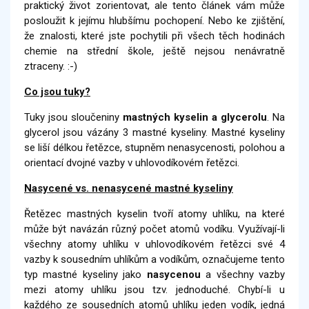
praktický život zorientovat, ale tento článek vám může
posloužit k jejímu hlubšímu pochopení. Nebo ke zjištění,
že znalosti, které jste pochytili při všech těch hodinách
chemie na střední škole, ještě nejsou nenávratně
ztraceny. :-)
Co jsou tuky?
Tuky jsou sloučeniny
mastných kyselin a glycerolu
. Na
glycerol jsou vázány 3 mastné kyseliny. Mastné kyseliny
se liší délkou řetězce, stupněm nenasycenosti, polohou a
orientací dvojné vazby v uhlovodíkovém řetězci.
Nasycené vs. nenasycené mastné kyseliny
Řetězec mastných kyselin tvoří atomy uhlíku, na které
může být navázán různý počet atomů vodíku. Využívají-li
všechny atomy uhlíku v uhlovodíkovém řetězci své 4
vazby k sousedním uhlíkům a vodíkům, označujeme tento
typ mastné kyseliny jako
nasycenou
a všechny vazby
mezi atomy uhlíku jsou tzv. jednoduché. Chybí-li u
každého ze sousedních atomů uhlíku jeden vodík, jedná