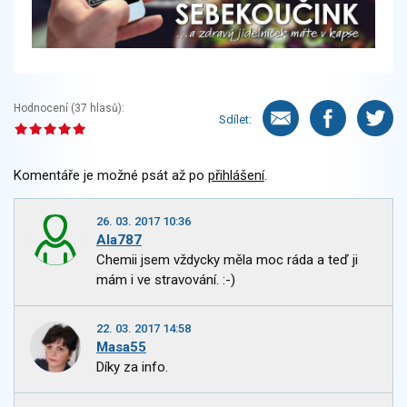
Hodnocení (
37
hlasů):
Sdílet:
Komentáře je možné psát až po
přihlášení
.
26. 03. 2017 10:36
Ala787
Chemii jsem vždycky měla moc ráda a teď ji
mám i ve stravování. :-)
22. 03. 2017 14:58
Masa55
Díky za info.