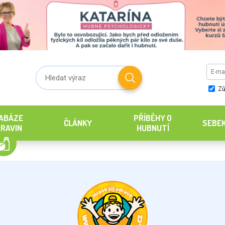
Zů
ABÁZE
PŘÍBĚHY O
ČLÁNKY
SEBE
RAVIN
HUBNUTÍ