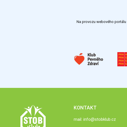
Na provozu webového portálu S
KONTAKT
mail:
info@stobklub.cz