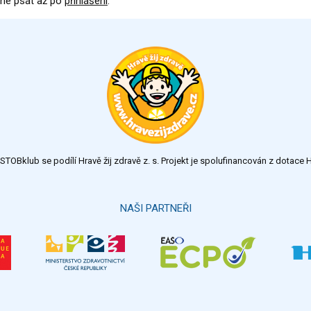
né psát až po
přihlášení
.
TOBklub se podílí Hravě žij zdravě z. s. Projekt je spolufinancován z dotac
NAŠI PARTNEŘI