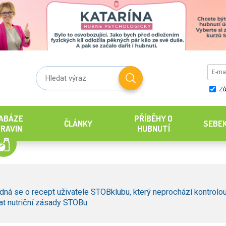
Zů
ABÁZE
PŘÍBĚHY O
ČLÁNKY
SEBE
RAVIN
HUBNUTÍ
dná se o recept uživatele STOBklubu, který neprochází kontrolou
t nutriční zásady STOBu.