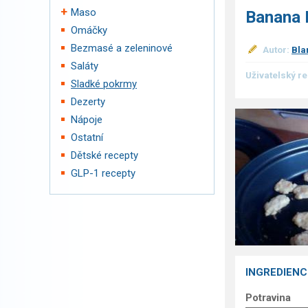
Maso
Banana 
Omáčky
Bezmasé a zeleninové
Autor:
Bla
Saláty
Uživatelský r
Sladké pokrmy
Dezerty
Nápoje
Ostatní
Dětské recepty
GLP-1 recepty
INGREDIENC
Potravina