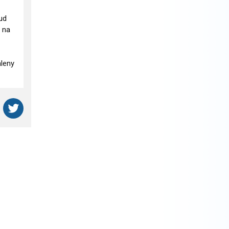
ud
 na
aleny