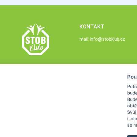
KONTAKT
mail:
info@stobklub.cz
Pou
Potř
bude
Bud
obtě
Svůj
i co
se na