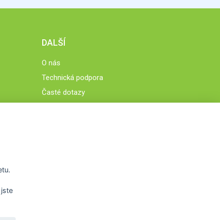
DALŠÍ
O nás
Technická podpora
Časté dotazy
Normy a zásady fungování STOBklubu
Členové STOBklubu
Zásady nakládání s osobními údaji
Otestujte se
Spočítejte si
etu.
Výzva 52
jste