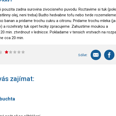
ÍPRAVY
i pouzita zadna surovina zivocisneho puvodu. Roztavime si tuk (pok
tlinny olej, neni treba) Budto hedvabne tofu nebo tvrde rozemeleme
jako banan a pridame trochu cukru a citronu. Pridame trochu mleka (ja
e) a rozehraty tuk opet hezky zpracujeme. Zahustime moukou a
0 min. ztvrdnout v lednicce. Pokladame v tensich vrstvach na rozp
me cca 20 min.
):
Sdílet:
ás zajímat:
buchta