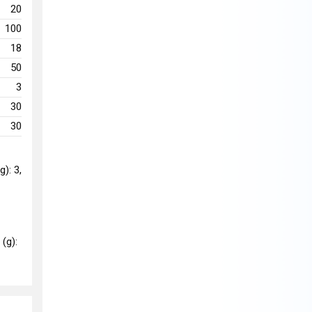
20
100
18
50
3
30
30
g): 3,
 (g):