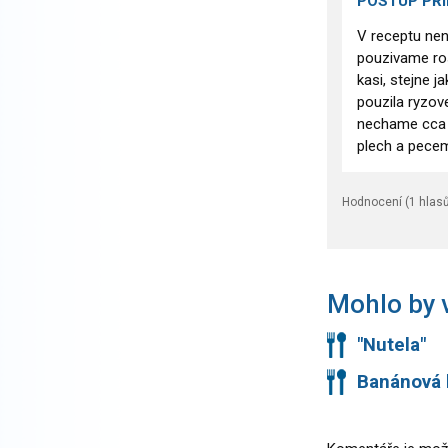
POSTUP PŘ
V receptu nen
pouzivame ros
kasi, stejne 
pouzila ryzov
nechame cca 2
plech a pece
Hodnocení (
1
hlasů
Mohlo by v
"Nutela"
Banánová 