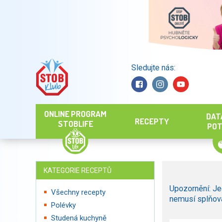
Sledujte nás:
Hledat
ONLINE PROGRAM
DAT
RECEPTY
STOBLIFE
POT
KATEGORIE RECEPTŮ
Upozornění: Je
Všechny recepty
nemusí splňova
Polévky
Studená kuchyně