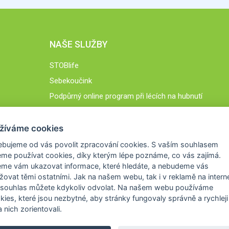
NAŠE SLUŽBY
STOBlife
Sebekoučink
Podpůrný online program při lécích na hubnutí
STOB.cz
žíváme cookies
ebujeme od vás
povolit zpracování cookies
. S vaším souhlasem
me používat cookies, díky kterým lépe poznáme,
co vás zajímá
.
eme vám ukazovat
informace, které hledáte
, a nebudeme vás
žovat těmi ostatními. Jak na našem webu, tak i v reklamě na intern
 souhlas můžete kdykoliv odvolat. Na našem webu
používáme
okies, které jsou nezbytné
, aby stránky fungovaly správně a rychleji 
 nich zorientovali.