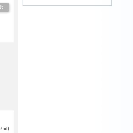
ět
g/ml)