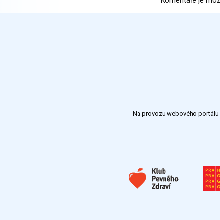
Komentáře je mož
Na provozu webového portálu S