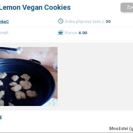
Lemon Vegan Cookies
Zp
nkaC
Doba přípravy (min.):
30
ecept
Porce:
4.00
E
Množství (