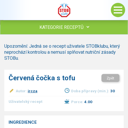
KATEGORIE RECEPTŮ
Všechny recepty
Upozornění: Jedná se o recept uživatele STOBklubu, který
Polévky
neprochází kontrolou a nemusí splňovat nutriční zásady
Studená kuchyně
STOBu.
Maso
Omáčky
Červená čočka s tofu
Zpět
Bezmasé a zeleninové
Saláty
Autor:
ircza
Doba přípravy (min.):
30
Sladké pokrmy
Dezerty
Uživatelský recept
Porce:
4.00
Nápoje
Ostatní
INGREDIENCE
Dětské recepty