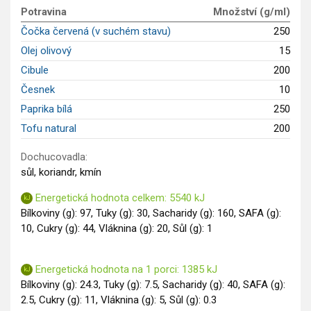
GLP-1 recepty
Potravina
Množství (g/ml)
Čočka červená (v suchém stavu)
250
Olej olivový
15
Cibule
200
Česnek
10
Paprika bílá
250
Tofu natural
200
Dochucovadla:
sůl, koriandr, kmín
Energetická hodnota celkem: 5540 kJ
Bílkoviny (g): 97, Tuky (g): 30, Sacharidy (g): 160, SAFA (g):
10, Cukry (g): 44, Vláknina (g): 20, Sůl (g): 1
Energetická hodnota na 1 porci: 1385 kJ
Bílkoviny (g): 24.3, Tuky (g): 7.5, Sacharidy (g): 40, SAFA (g):
2.5, Cukry (g): 11, Vláknina (g): 5, Sůl (g): 0.3