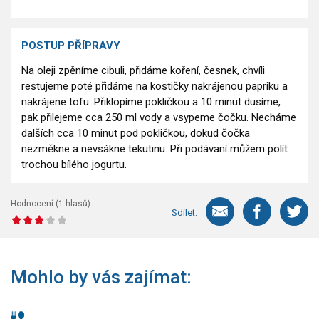
POSTUP PŘÍPRAVY
Na oleji zpěníme cibuli, přidáme koření, česnek, chvíli
restujeme poté přidáme na kostičky nakrájenou papriku a
nakrájene tofu. Přiklopíme pokličkou a 10 minut dusíme,
pak přilejeme cca 250 ml vody a vsypeme čočku. Necháme
dalších cca 10 minut pod pokličkou, dokud čočka
nezměkne a nevsákne tekutinu. Při podávaní můžem polít
trochou bílého jogurtu.
Hodnocení (
1
hlasů):
Sdílet:
Mohlo by vás zajímat: