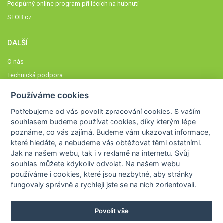
Podpůrný online program při lécích na hubnutí
STOB.cz
DALŠÍ
O nás
Technická podpora
Časté dotazy
Používáme cookies
Normy a zásady fungování STOBklubu
Potřebujeme od vás
povolit zpracování cookies
. S vaším
Členové STOBklubu
souhlasem budeme používat cookies, díky kterým lépe
Zásady nakládání s osobními údaji
poznáme,
co vás zajímá
. Budeme vám ukazovat
informace,
které hledáte
, a nebudeme vás obtěžovat těmi ostatními.
Otestujte se
Jak na našem webu, tak i v reklamě na internetu. Svůj
Spočítejte si
souhlas můžete kdykoliv odvolat. Na našem webu
Výzva 52
používáme i cookies, které jsou nezbytné
, aby stránky
fungovaly správně a rychleji jste se na nich zorientovali.
Povolit vše