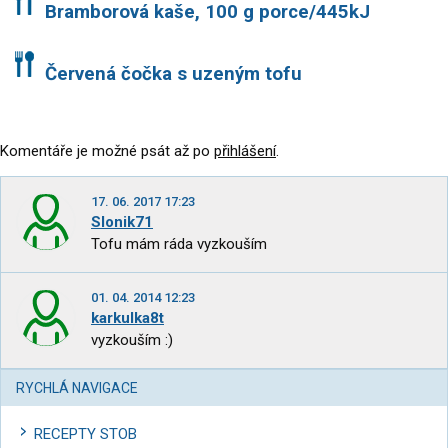
Bramborová kaše, 100 g porce/445kJ
Červená čočka s uzeným tofu
Komentáře je možné psát až po
přihlášení
.
17. 06. 2017 17:23
Slonik71
Tofu mám ráda vyzkouším
01. 04. 2014 12:23
karkulka8t
vyzkouším :)
RYCHLÁ NAVIGACE
RECEPTY STOB