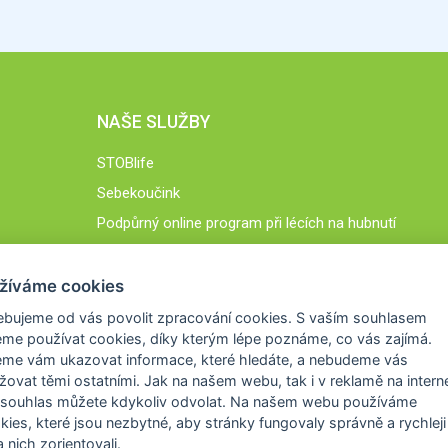
NAŠE SLUŽBY
STOBlife
Sebekoučink
Podpůrný online program při lécích na hubnutí
STOB.cz
žíváme cookies
ebujeme od vás
povolit zpracování cookies
. S vaším souhlasem
me používat cookies, díky kterým lépe poznáme,
co vás zajímá
.
eme vám ukazovat
informace, které hledáte
, a nebudeme vás
žovat těmi ostatními. Jak na našem webu, tak i v reklamě na intern
 souhlas můžete kdykoliv odvolat. Na našem webu
používáme
okies, které jsou nezbytné
, aby stránky fungovaly správně a rychleji 
 nich zorientovali.