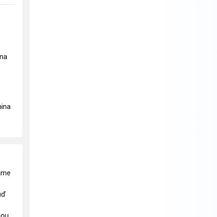
ina
nina
háme
uď
nou