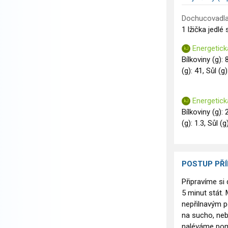
Dochucovadla
1 lžička jedlé
Energetick
Bílkoviny (g):
(g): 41, Sůl (g)
Energetick
Bílkoviny (g): 
(g): 1.3, Sůl (g
POSTUP PŘ
Připravíme si
5 minut stát.
nepřilnavým p
na sucho, neb
naléváme pom