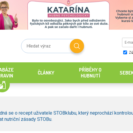
Zů
ABÁZE
PŘÍBĚHY O
ČLÁNKY
SEBE
RAVIN
HUBNUTÍ
dná se o recept uživatele STOBklubu, který neprochází kontrolou
t nutriční zásady STOBu.