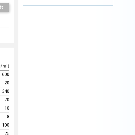
ět
g/ml)
600
20
340
70
10
8
100
25