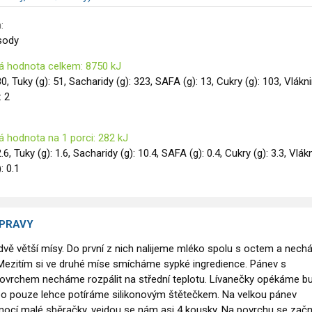
:
 sody
á hodnota celkem: 8750 kJ
 80, Tuky (g): 51, Sacharidy (g): 323, SAFA (g): 13, Cukry (g): 103, Vlákn
: 2
á hodnota na 1 porci: 282 kJ
2.6, Tuky (g): 1.6, Sacharidy (g): 10.4, SAFA (g): 0.4, Cukry (g): 3.3, Vlák
): 0.1
ÍPRAVY
 dvě větší mísy. Do první z nich nalijeme mléko spolu s octem a nec
 Mezitím si ve druhé míse smícháme sypké ingredience. Pánev s
ovrchem necháme rozpálit na střední teplotu. Lívanečky opékáme b
o pouze lehce potíráme silikonovým štětečkem. Na velkou pánev
ocí malé sběračky, vejdou se nám asi 4 kousky. Na povrchu se zač