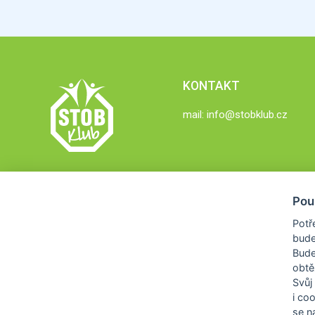
KONTAKT
mail:
info@stobklub.cz
Pou
Potř
bude
Bud
obtě
Svůj
i co
se na