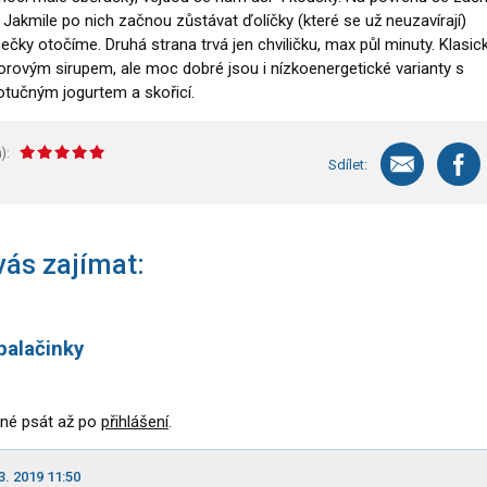
. Jakmile po nich začnou zůstávat ďolíčky (které se už neuzavírají)
čky otočíme. Druhá strana trvá jen chviličku, max půl minuty. Klasic
vorovým sirupem, ale moc dobré jsou i nízkoenergetické varianty s
tučným jogurtem a skořicí.
):
Sdílet:
ás zajímat:
palačinky
né psát až po
přihlášení
.
3. 2019 11:50