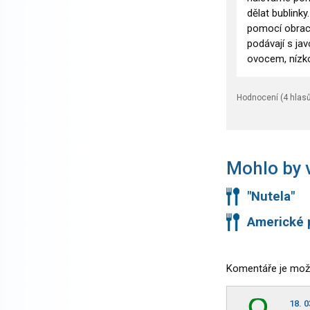
dělat bublinky
pomocí obrace
podávají s ja
ovocem, nízko
Hodnocení (
4
hlasů
Mohlo by v
"Nutela"
Americké 
Komentáře je mož
18. 0