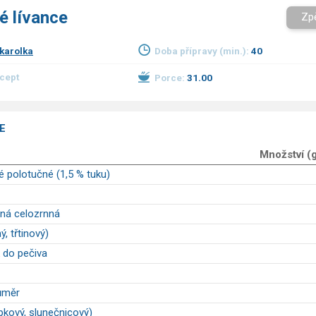
é lívance
Zp
karolka
Doba přípravy (min.):
40
ecept
Porce:
31.00
E
Množství (
é polotučné (1,5 % tuku)
ná celozrnná
ý, třtinový)
k do pečiva
ůměr
epkový, slunečnicový)