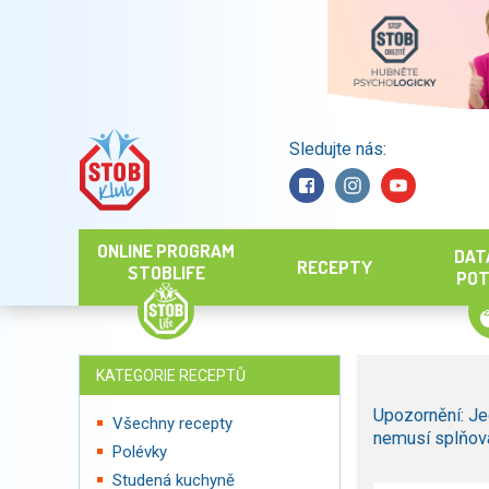
Sledujte nás:
Hledat
ONLINE PROGRAM
DAT
RECEPTY
STOBLIFE
POT
KATEGORIE RECEPTŮ
Upozornění: Je
Všechny recepty
nemusí splňova
Polévky
Studená kuchyně