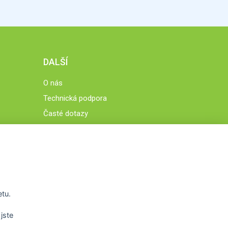
DALŠÍ
O nás
Technická podpora
Časté dotazy
Normy a zásady fungování STOBklubu
Členové STOBklubu
Zásady nakládání s osobními údaji
Otestujte se
Spočítejte si
etu.
Výzva 52
jste