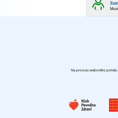
Sue
Mus
Na provozu webového portálu S