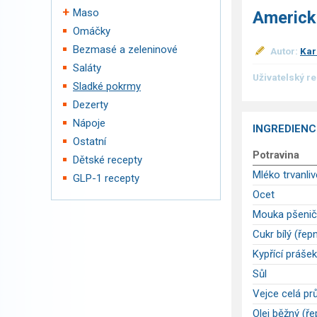
Maso
Americk
Omáčky
Bezmasé a zeleninové
Autor:
Kar
Saláty
Uživatelský r
Sladké pokrmy
Dezerty
Nápoje
INGREDIENC
Ostatní
Potravina
Dětské recepty
Mléko trvanliv
GLP-1 recepty
Ocet
Mouka pšenič
Cukr bílý (řepn
Kypřící práše
Sůl
Vejce celá pr
Olej běžný (ř