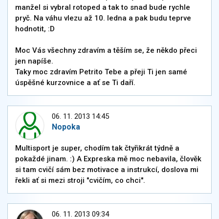
manžel si vybral rotoped a tak to snad bude rychle
pryč. Na váhu vlezu až 10. ledna a pak budu teprve
hodnotit, :D
Moc Vás všechny zdravím a těším se, že někdo přeci
jen napíše.
Taky moc zdravím Petrito Tebe a přeji Ti jen samé
úspěšné kurzovnice a ať se Ti daří.
06. 11. 2013 14:45
Nopoka
Multisport je super, chodím tak čtyřikrát týdně a
pokaždé jinam. :) A Expreska mě moc nebavila, člověk
si tam cvičí sám bez motivace a instrukcí, doslova mi
řekli ať si mezi stroji "cvičím, co chci".
06. 11. 2013 09:34