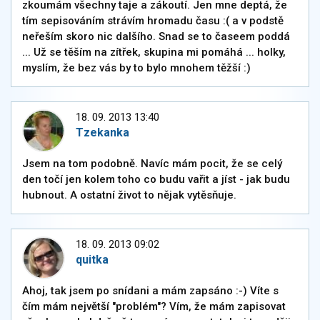
zkoumám všechny taje a zákoutí. Jen mne deptá, že
tím sepisováním strávím hromadu času :( a v podstě
neřeším skoro nic dalšího. Snad se to časeem poddá
... Už se těším na zítřek, skupina mi pomáhá ... holky,
myslím, že bez vás by to bylo mnohem těžší :)
18. 09. 2013 13:40
Tzekanka
Jsem na tom podobně. Navíc mám pocit, že se celý
den točí jen kolem toho co budu vařit a jíst - jak budu
hubnout. A ostatní život to nějak vytěsňuje.
18. 09. 2013 09:02
quitka
Ahoj, tak jsem po snídani a mám zapsáno :-) Víte s
čím mám největší "problém"? Vím, že mám zapisovat