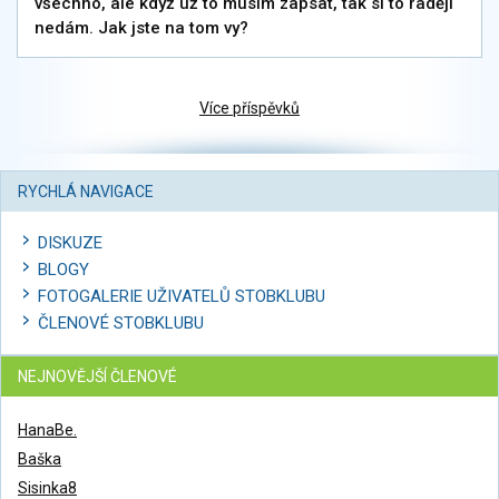
všechno, ale když už to musím zapsat, tak si to raději
nedám. Jak jste na tom vy?
Více příspěvků
RYCHLÁ NAVIGACE
DISKUZE
BLOGY
FOTOGALERIE UŽIVATELŮ STOBKLUBU
ČLENOVÉ STOBKLUBU
NEJNOVĚJŠÍ ČLENOVÉ
HanaBe.
Baška
Sisinka8