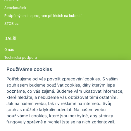
Sebekoučink
Podpůrný online program při lécích na hubnutí
STOB.cz
DALŠÍ
O nás
Technická podpora
Časté dotazy
Používáme cookies
Normy a zásady fungování STOBklubu
Potřebujeme od vás
povolit zpracování cookies
. S vaším
Členové STOBklubu
souhlasem budeme používat cookies, díky kterým lépe
Zásady nakládání s osobními údaji
poznáme,
co vás zajímá
. Budeme vám ukazovat
informace,
které hledáte
, a nebudeme vás obtěžovat těmi ostatními.
Otestujte se
Jak na našem webu, tak i v reklamě na internetu. Svůj
Spočítejte si
souhlas můžete kdykoliv odvolat. Na našem webu
Výzva 52
používáme i cookies, které jsou nezbytné
, aby stránky
fungovaly správně a rychleji jste se na nich zorientovali.