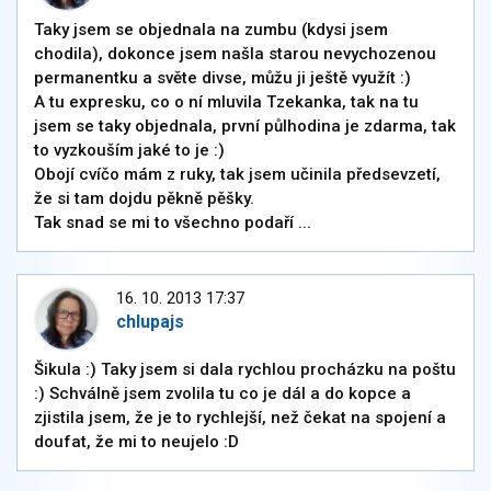
Taky jsem se objednala na zumbu (kdysi jsem
chodila), dokonce jsem našla starou nevychozenou
permanentku a světe divse, můžu ji ještě využít :)
A tu expresku, co o ní mluvila Tzekanka, tak na tu
jsem se taky objednala, první půlhodina je zdarma, tak
to vyzkouším jaké to je :)
Obojí cvíčo mám z ruky, tak jsem učinila předsevzetí,
že si tam dojdu pěkně pěšky.
Tak snad se mi to všechno podaří ...
16. 10. 2013 17:37
chlupajs
Šikula :) Taky jsem si dala rychlou procházku na poštu
:) Schválně jsem zvolila tu co je dál a do kopce a
zjistila jsem, že je to rychlejší, než čekat na spojení a
doufat, že mi to neujelo :D