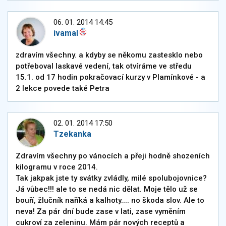
06. 01. 2014 14:45
ivamal
zdravím všechny. a kdyby se někomu zastesklo nebo
potřeboval laskavé vedení, tak otvíráme ve středu
15.1. od 17 hodin pokračovací kurzy v Plamínkové - a
2 lekce povede také Petra
02. 01. 2014 17:50
Tzekanka
Zdravím všechny po vánocích a přeji hodně shozeních
kilogramu v roce 2014.
Tak jakpak jste ty svátky zvládly, milé spolubojovnice?
Já vůbec!!! ale to se nedá nic dělat. Moje tělo už se
bouří, žlučník naříká a kalhoty.... no škoda slov. Ale to
neva! Za pár dní bude zase v lati, zase vyměním
cukroví za zeleninu. Mám pár nových receptů a