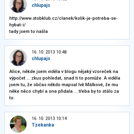
chlupajs
http://www.stobklub.cz/clanek/kolik-je-potreba-se-
hybat-i/
tady jsem to našla
16. 10. 2013 10:48
chlupajs
Alice, někde jsem viděla v blogu nějaký vzoreček na
výpočet ... zkus pohledat, snad ti to pomůže. A viděla
jsem tu, že občas někdo mapsal Ivě Málkové, že mu
něke něco chybí a ona přidala ... třeba by to stálo za
to.
16. 10. 2013 10:14
Tzekanka