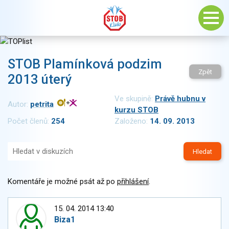
STOB Plamínková podzim
Zpět
2013 úterý
Ve skupině:
Právě hubnu v
Autor:
petrita
kurzu STOB
Počet členů:
254
Založeno:
14. 09. 2013
Hledat
Komentáře je možné psát až po
přihlášení
.
15. 04. 2014 13:40
Biza1