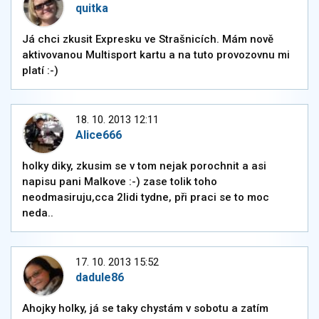
quitka
Já chci zkusit Expresku ve Strašnicích. Mám nově
aktivovanou Multisport kartu a na tuto provozovnu mi
platí :-)
18. 10. 2013 12:11
Alice666
holky diky, zkusim se v tom nejak porochnit a asi
napisu pani Malkove :-) zase tolik toho
neodmasiruju,cca 2lidi tydne, při praci se to moc
neda..
17. 10. 2013 15:52
dadule86
Ahojky holky, já se taky chystám v sobotu a zatím