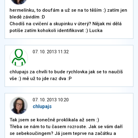
hermelínku, to doufám a už se na to těším :) zatím jen
bledě závidím :D
Chodíš na cvičení a skupinku v úterý? Nějak mi dělá
potíše zatím kohokoli identifikovat :) Lucka
07. 10. 2013 11:32
chlupajs za chvíli to bude rychlovka jak se to naučíš
vše :) mě už to jde raz dva :P
07. 10. 2013 10:20
chlupajs
Tak jsem se konečně proklikala až sem :)
Třeba se nám to tu časem rozroste. Jak se vám daří
se sebekoučingem? Já jsem teprve na začátku a