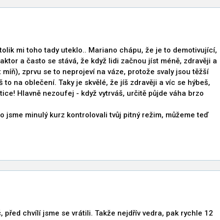
tolik mi toho tady uteklo.. Mariano chápu, že je to demotivující,
aktor a často se stává, že když lidi začnou jíst méně, zdravěji a
 míň), zprvu se to neprojeví na váze, protože svaly jsou těžší
to na oblečení. Taky je skvělé, že jíš zdravěji a víc se hýbeš,
estice! Hlavně nezoufej - když vytrváš, určitě půjde váha brzo
ko jsme minulý kurz kontrolovali tvůj pitný režim, můžeme teď
 před chvílí jsme se vrátili. Takže nejdřív vedra, pak rychle 12