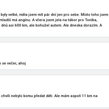
 byly velké, měla jsem mít pár dní jen pro sebe. Místo toho jsem
jmladší má angínu. A včera jsem jela na tábor pro Toníka,
ří dnů asi 600 km, ale bohužel autem. Ale dneska dorazím. A
m se večer, ahoj
 chvíli nebylo komu předat děti. Ale mám aspoň 11 km na