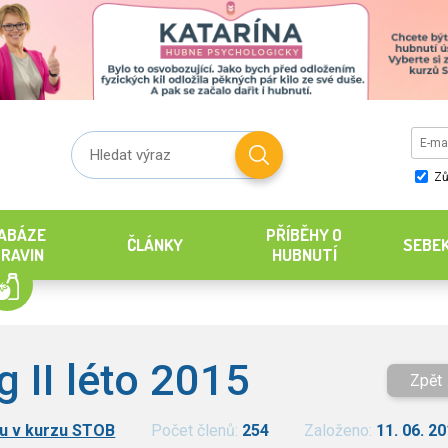
Zů
ABÁZE
PŘÍBĚHY O
ČLÁNKY
SEBE
RAVIN
HUBNUTÍ
 II léto 2015
Zpět
u v kurzu STOB
Počet členů:
254
Založeno:
11. 06. 2