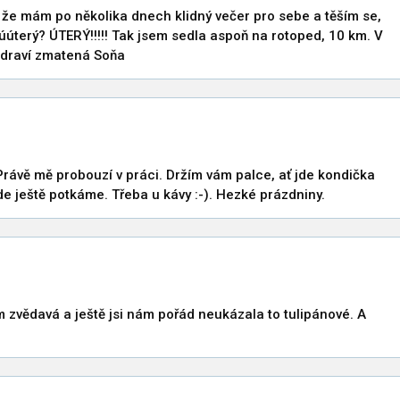
i, že mám po několika dnech klidný večer pro sebe a těším se,
úúúterý? ÚTERÝ!!!!! Tak jsem sedla aspoň na rotoped, 10 km. V
 zdraví zmatená Soňa
rávě mě probouzí v práci. Držím vám palce, ať jde kondička
e ještě potkáme. Třeba u kávy :-). Hezké prázdniny.
sem zvědavá a ještě jsi nám pořád neukázala to tulipánové. A