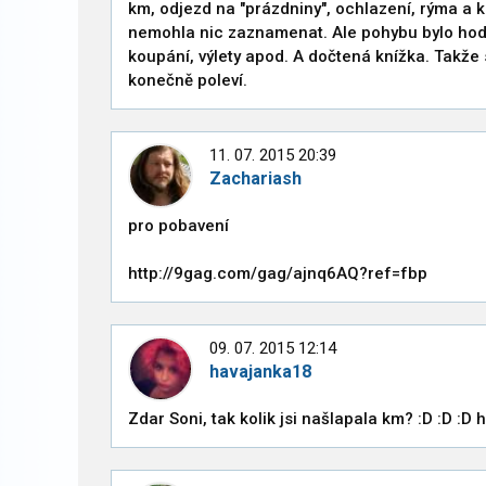
km, odjezd na "prázdniny", ochlazení, rýma a k
nemohla nic zaznamenat. Ale pohybu bylo hod
koupání, výlety apod. A dočtená knížka. Takže 
konečně poleví.
11. 07. 2015 20:39
Zachariash
pro pobavení
http://9gag.com/gag/ajnq6AQ?ref=fbp
09. 07. 2015 12:14
havajanka18
Zdar Soni, tak kolik jsi našlapala km? :D :D :D h