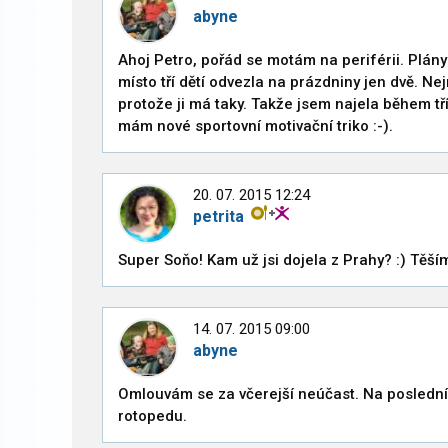
abyne
Ahoj Petro, pořád se motám na periférii. Plány
místo tří dětí odvezla na prázdniny jen dvě. Ne
protože ji má taky. Takže jsem najela během t
mám nové sportovní motivační triko :-).
20. 07. 2015 12:24
petrita
Super Soňo! Kam už jsi dojela z Prahy? :) Těší
14. 07. 2015 09:00
abyne
Omlouvám se za včerejší neúčast. Na poslední
rotopedu.