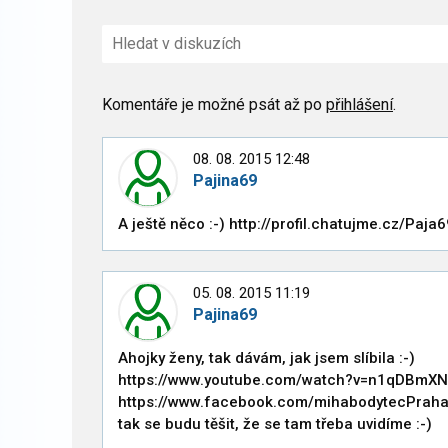
Komentáře je možné psát až po
přihlášení
.
08. 08. 2015 12:48
Pajina69
A ještě něco :-) http://profil.chatujme.cz/Paja
í členové
05. 08. 2015 11:19
Pajina69
Ahojky ženy, tak dávám, jak jsem slíbila :-)
https://www.youtube.com/watch?v=n1qDBm
https://www.facebook.com/mihabodytecPrah
tak se budu těšit, že se tam třeba uvidíme :-)