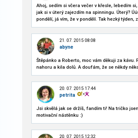
Ahoj, sedím si včera večer v křesle, lebedím s
jak si v úterý zajezdím na spinningu. Úterý? Ú
pondělí, já vím, že v pondělí. Tak hezký týden,
21. 07. 2015 08:08
abyne
Štěpánko a Roberto, moc vám děkuji za kávu. P
nahoru a kila dolů. A doufám, že se někdy někd
20. 07. 2015 17:44
petrita
Jsi skvělá jak se držíš, fandím ti! Na tričko j
motivační nástěnku :)
20. 07. 2015 12:32