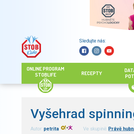
Sledujte nás:
Hledat
ONLINE PROGRAM
DAT
RECEPTY
STOBLIFE
POT
Vyšehrad spinning
Autor:
petrita
Ve skupině:
Právě hubn