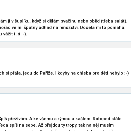
ám ji v šuplíku, když si dělám svačinu nebo oběd (třeba salát),
 pořád velmi špatný odhad na množství. Docela mi to pomáhá.
vážit i já :-).
ych si přála, jedu do Paříže. I kdyby na chleba pro děti nebylo :-)
 Spíš přežívám. A ke všemu s rýmou a kašlem. Rotoped stále
Teda spíš na sebe. Až přejdou ty tropy, tak na něj musím