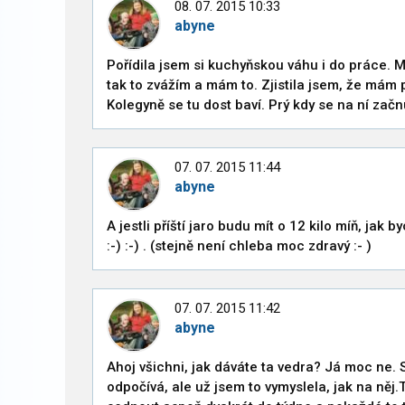
08. 07. 2015 10:33
abyne
Pořídila jsem si kuchyňskou váhu i do práce. M
tak to zvážím a mám to. Zjistila jsem, že mám
Kolegyně se tu dost baví. Prý kdy se na ní začnu 
07. 07. 2015 11:44
abyne
A jestli příští jaro budu mít o 12 kilo míň, jak b
:-) :-) . (stejně není chleba moc zdravý :- )
07. 07. 2015 11:42
abyne
Ahoj všichni, jak dáváte ta vedra? Já moc ne.
odpočívá, ale už jsem to vymyslela, jak na něj.