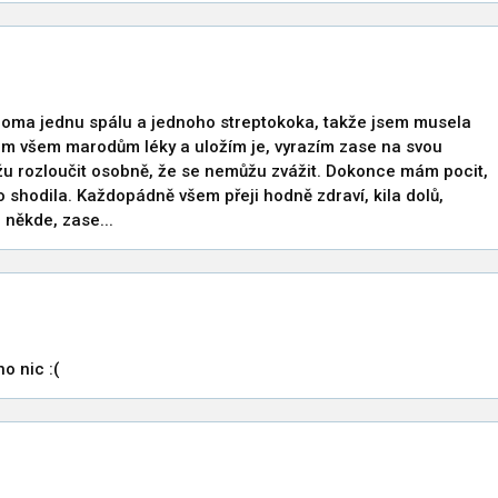
oma jednu spálu a jednoho streptokoka, takže jsem musela
dám všem marodům léky a uložím je, vyrazím zase na svou
ůžu rozloučit osobně, že se nemůžu zvážit. Dokonce mám pocit,
shodila. Každopádně všem přeji hodně zdraví, kila dolů,
, někde, zase...
o nic :(