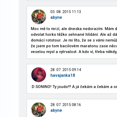
03. 08. 2015 11:13
abyne
Moc mě to mrzí, ale dneska nedorazím. Mám d
odvolat horko těžko sehnané hlídání. Ale až 
domácí rototour. Je mi líto, že se s vámi nem
že jsem po tom bacilovém maratonu zase něco 
veselou mysl a vytrvalost. A kdo ví, třeba někdy
28. 07. 2015 09:14
havajanka18
:D SONINO! Ty joudo!!! A já čekám a čekám a on
28. 07. 2015 08:16
abyne