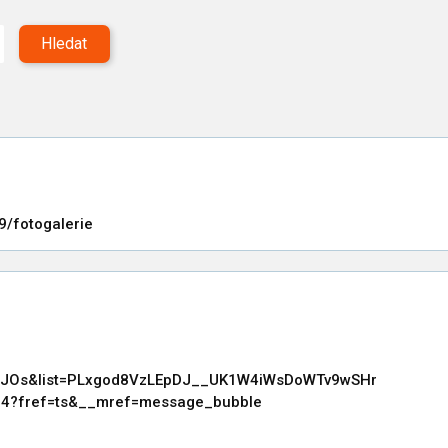
Hledat
69/fotogalerie
XNJOs&list=PLxgod8VzLEpDJ__UK1W4iWsDoWTv9wSHr
a4?fref=ts&__mref=message_bubble