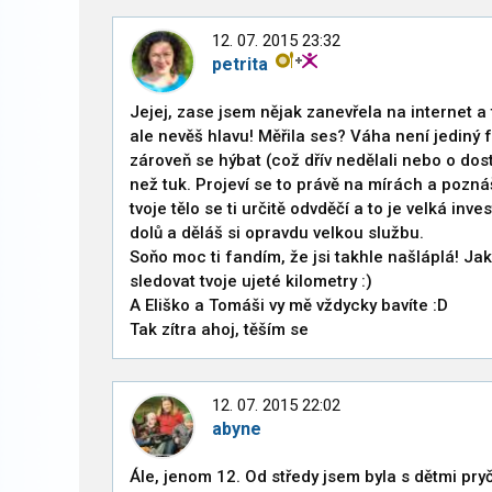
12. 07. 2015 23:32
petrita
Jejej, zase jsem nějak zanevřela na internet a 
ale nevěš hlavu! Měřila ses? Váha není jediný f
zároveň se hýbat (což dřív nedělali nebo o dost
než tuk. Projeví se to právě na mírách a poznáš 
tvoje tělo se ti určitě odvděčí a to je velká inv
dolů a děláš si opravdu velkou službu.
Soňo moc ti fandím, že jsi takhle našláplá! Ja
sledovat tvoje ujeté kilometry :)
A Eliško a Tomáši vy mě vždycky bavíte :D
Tak zítra ahoj, těším se
12. 07. 2015 22:02
abyne
Ále, jenom 12. Od středy jsem byla s dětmi pryč,