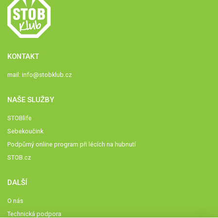
KONTAKT
mail:
info@stobklub.cz
NAŠE SLUŽBY
STOBlife
Sebekoučink
Podpůrný online program při lécích na hubnutí
STOB.cz
DALŠÍ
O nás
Technická podpora