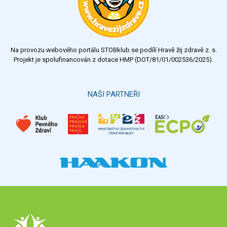
Na provozu webového portálu STOBklub se podílí Hravě žij zdravě z. s.
Projekt je spolufinancován z dotace HMP (DOT/81/01/002536/2025).
NAŠI PARTNEŘI