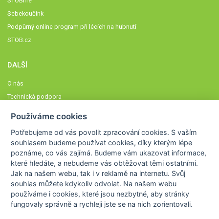
STOBlife
Sebekoučink
Podpůrný online program při lécích na hubnutí
STOB.cz
DALŠÍ
O nás
Technická podpora
Časté dotazy
Používáme cookies
Normy a zásady fungování STOBklubu
Potřebujeme od vás
povolit zpracování cookies
. S vaším
Členové STOBklubu
souhlasem budeme používat cookies, díky kterým lépe
Zásady nakládání s osobními údaji
poznáme,
co vás zajímá
. Budeme vám ukazovat
informace,
které hledáte
, a nebudeme vás obtěžovat těmi ostatními.
Otestujte se
Jak na našem webu, tak i v reklamě na internetu. Svůj
Spočítejte si
souhlas můžete kdykoliv odvolat. Na našem webu
Výzva 52
používáme i cookies, které jsou nezbytné
, aby stránky
fungovaly správně a rychleji jste se na nich zorientovali.