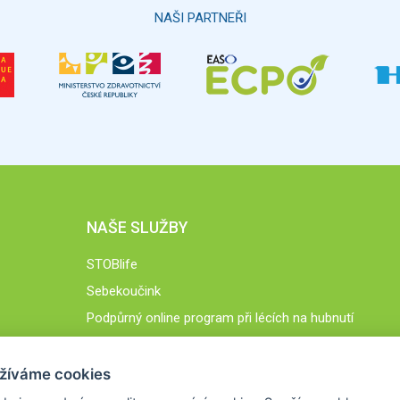
NAŠI PARTNEŘI
NAŠE SLUŽBY
STOBlife
Sebekoučink
Podpůrný online program při lécích na hubnutí
STOB.cz
žíváme cookies