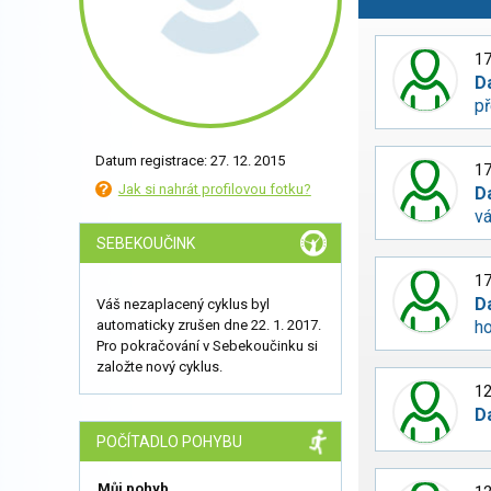
17
D
př
Datum registrace: 27. 12. 2015
17
Jak si nahrát profilovou fotku?
D
vá
SEBEKOUČINK
17
D
Váš nezaplacený cyklus byl
automaticky zrušen dne 22. 1. 2017.
ho
Pro pokračování v Sebekoučinku si
založte nový cyklus.
12
D
POČÍTADLO POHYBU
Můj pohyb