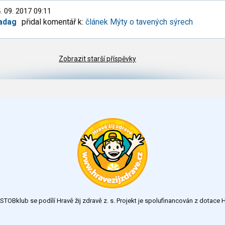
. 09. 2017 09:11
adag
přidal komentář k:
článek Mýty o tavených sýrech
Zobrazit starší příspěvky
TOBklub se podílí Hravě žij zdravě z. s. Projekt je spolufinancován z dotac