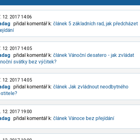
. 12. 2017 14:06
adag
přidal komentář k:
článek 5 základních rad, jak předcházet
ejídání
. 12. 2017 14:05
adag
přidal komentář k:
článek Vánoční desatero - jak zvládat
noční svátky bez výčitek?
. 12. 2017 14:05
adag
přidal komentář k:
článek Jak zvládnout neodbytného
stitele?
. 12. 2017 19:00
adag
přidal komentář k:
článek Vánoce bez přejídání