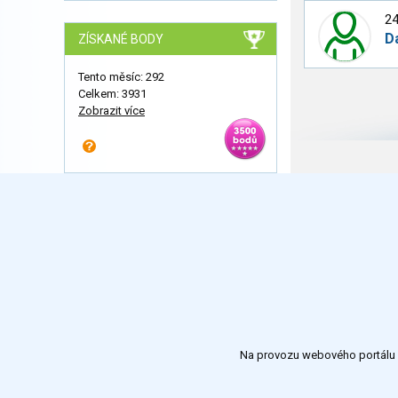
24
D
ZÍSKANÉ BODY
Tento měsíc: 292
Celkem: 3931
Zobrazit více
Na provozu webového portálu S