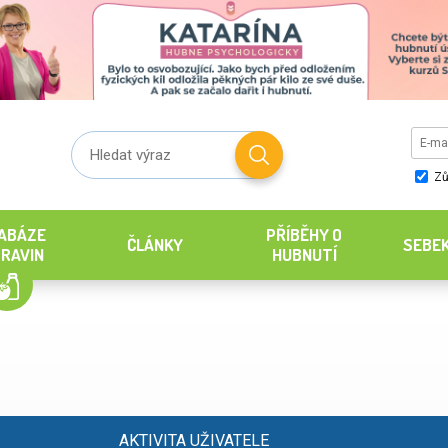
Zů
ABÁZE
PŘÍBĚHY O
ČLÁNKY
SEBE
RAVIN
HUBNUTÍ
AKTIVITA UŽIVATELE