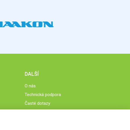
DALŠÍ
O nás
Technická podpora
Časté dotazy
Normy a zásady fungování STOBklubu
Členové STOBklubu
Zásady nakládání s osobními údaji