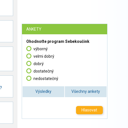
ANKETY
Ohodnoťte program Sebekoučink
výborný
velmi dobrý
dobrý
dostatečný
nedostatečný
y?
Výsledky
Všechny ankety
Hlasovat