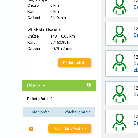
12
Chůze:
0 km
D
Kolo:
0 km
Cvičení:
0 h 0 min
12
Všichni uživatelé
D
Chůze:
148118.66 km
Kolo:
67460.85 km
Cvičení:
6079 h 7 min
12
Přidat pohyb
D
zb
PŘÁTELÉ
12
D
Počet přátel: 0
Více přátel
Všichni přátelé
12
D
Vyhledat uživatele