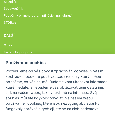
STOBlife
Sebekoučink
Podpůrný online program při lécích na hubnutí
STOB.cz
DALŠÍ
O nás
Technická podpora
Časté dotazy
Používáme cookies
Normy a zásady fungování STOBklubu
Potřebujeme od vás
povolit zpracování cookies
. S vaším
Členové STOBklubu
souhlasem budeme používat cookies, díky kterým lépe
Zásady nakládání s osobními údaji
poznáme,
co vás zajímá
. Budeme vám ukazovat
informace,
které hledáte
, a nebudeme vás obtěžovat těmi ostatními.
Otestujte se
Jak na našem webu, tak i v reklamě na internetu. Svůj
Spočítejte si
souhlas můžete kdykoliv odvolat. Na našem webu
Výzva 52
používáme i cookies, které jsou nezbytné
, aby stránky
fungovaly správně a rychleji jste se na nich zorientovali.