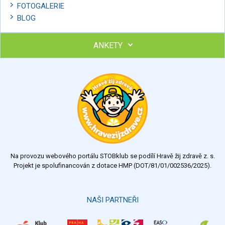
FOTOGALERIE
BLOG
ANKETY
Ohodnoťte program Sebekoučink
výborný
velmi dobrý
dobrý
dostatečný
nedostatečný
Na provozu webového portálu STOBklub se podílí Hravě žij zdravě z. s.
Výsledky
Všechny ankety
Projekt je spolufinancován z dotace HMP (DOT/81/01/002536/2025).
Hlasovat
NAŠI PARTNEŘI