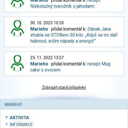
Marieho
přidal komentář k:
recept
Nízkotučný tvarožník s jahodami
30. 10. 2023 10:53
Marieho
přidal komentář k:
článek Jana
zhubla se STOBem 30 kilo. „Když se mi daří
hubnout, srším nápady a energií!“
25. 11. 2022 13:27
Marieho
přidal komentář k:
recept Mug
cake s ovocem
Zobrazit starší příspěvky
MARIEHO
AKTIVITA
INFORMACE