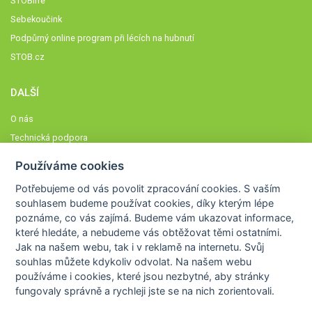
STOBlife
Sebekoučink
Podpůrný online program při lécích na hubnutí
STOB.cz
DALŠÍ
O nás
Technická podpora
Časté dotazy
Používáme cookies
Normy a zásady fungování STOBklubu
Potřebujeme od vás
povolit zpracování cookies
. S vaším
Členové STOBklubu
souhlasem budeme používat cookies, díky kterým lépe
Zásady nakládání s osobními údaji
poznáme,
co vás zajímá
. Budeme vám ukazovat
informace,
které hledáte
, a nebudeme vás obtěžovat těmi ostatními.
Otestujte se
Jak na našem webu, tak i v reklamě na internetu. Svůj
Spočítejte si
souhlas můžete kdykoliv odvolat. Na našem webu
Výzva 52
používáme i cookies, které jsou nezbytné
, aby stránky
fungovaly správně a rychleji jste se na nich zorientovali.