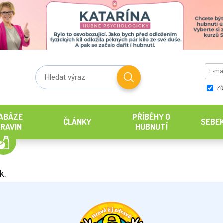
Zů
ABÁZE
PŘÍBĚHY O
ČLÁNKY
SEBE
RAVIN
HUBNUTÍ
k.