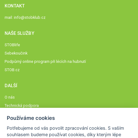
KONTAKT
mail:
info@stobklub.cz
NAŠE SLUŽBY
STOBlife
Sebekoučink
Podpůrný online program při lécích na hubnutí
STOB.cz
DALŠÍ
O nás
Technická podpora
Časté dotazy
Používáme cookies
Normy a zásady fungování STOBklubu
Potřebujeme od vás
povolit zpracování cookies
. S vaším
Členové STOBklubu
souhlasem budeme používat cookies, díky kterým lépe