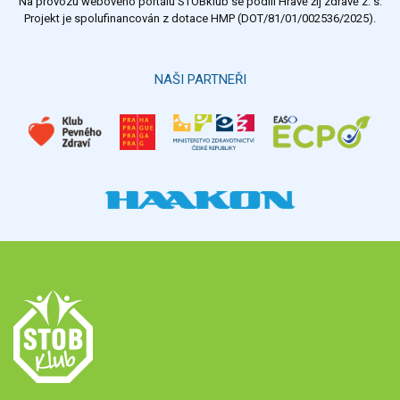
Na provozu webového portálu STOBklub se podílí Hravě žij zdravě z. s.
Výsledky
Všechny ankety
Projekt je spolufinancován z dotace HMP (DOT/81/01/002536/2025).
Hlasovat
NAŠI PARTNEŘI