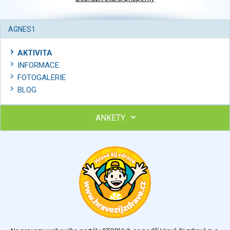
AGNES1
AKTIVITA
INFORMACE
FOTOGALERIE
BLOG
ANKETY
Ohodnoťte program Sebekoučink
výborný
velmi dobrý
dobrý
dostatečný
nedostatečný