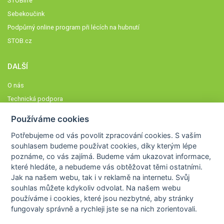
STOBlife
Sebekoučink
Podpůrný online program při lécích na hubnutí
STOB.cz
DALŠÍ
O nás
Technická podpora
Časté dotazy
Používáme cookies
Normy a zásady fungování STOBklubu
Potřebujeme od vás
povolit zpracování cookies
. S vaším
Členové STOBklubu
souhlasem budeme používat cookies, díky kterým lépe
Zásady nakládání s osobními údaji
poznáme,
co vás zajímá
. Budeme vám ukazovat
informace,
které hledáte
, a nebudeme vás obtěžovat těmi ostatními.
Otestujte se
Jak na našem webu, tak i v reklamě na internetu. Svůj
Spočítejte si
souhlas můžete kdykoliv odvolat. Na našem webu
Výzva 52
používáme i cookies, které jsou nezbytné
, aby stránky
fungovaly správně a rychleji jste se na nich zorientovali.