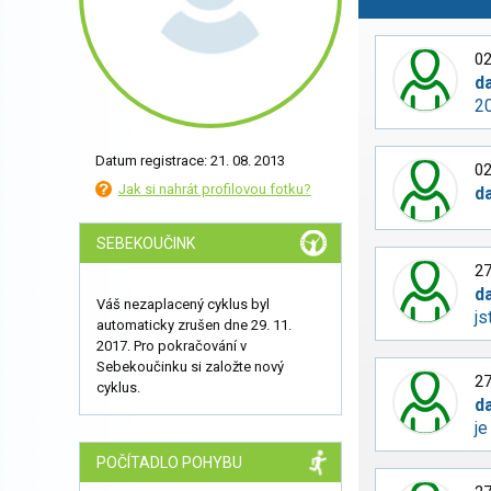
02
d
2
Datum registrace: 21. 08. 2013
02
Jak si nahrát profilovou fotku?
d
SEBEKOUČINK
27
d
Váš nezaplacený cyklus byl
js
automaticky zrušen dne 29. 11.
2017. Pro pokračování v
Sebekoučinku si založte nový
27
cyklus.
d
je
POČÍTADLO POHYBU