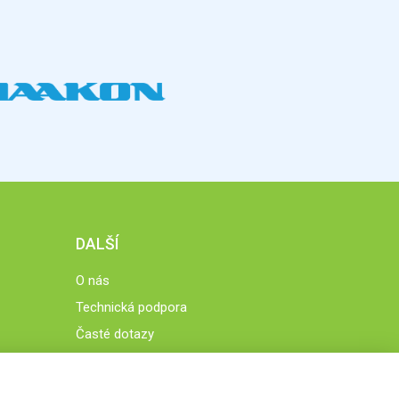
DALŠÍ
O nás
Technická podpora
Časté dotazy
Normy a zásady fungování STOBklubu
Členové STOBklubu