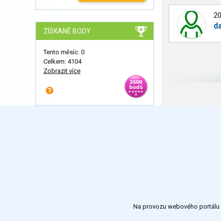
20
d
ZÍSKANÉ BODY
Tento měsíc: 0
Celkem: 4104
Zobrazit více
Na provozu webového portálu S