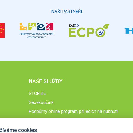
NAŠI PARTNEŘI
NAŠE SLUŽBY
STOBlife
Sebekoučink
Podpůrný online program při lécích na hubnutí
STOB.cz
žíváme cookies