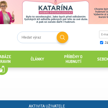
Zů
ABÁZE
PŘÍBĚHY O
ČLÁNKY
SEBE
RAVIN
HUBNUTÍ
AKTIVITA UŽIVATELE