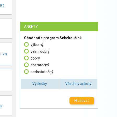
 52
ANKETY
Ohodnoťte program Sebekoučink
výborný
velmi dobrý
i za
dobrý
dostatečný
nedostatečný
Výsledky
Všechny ankety
Hlasovat
í?