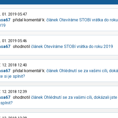
. 01. 2019 05:47
asa67
přidal komentář k:
článek Otevíráme STOBí vrátka do roku
019
. 01. 2019 05:46
asa67
ohodnotil
článek Otevíráme STOBí vrátka do roku 2019
. 12. 2018 12:40
asa67
přidal komentář k:
článek Ohlédnutí se za vašimi cíli, doká
te si je splnit?
. 12. 2018 12:39
asa67
ohodnotil
článek Ohlédnutí se za vašimi cíli, dokázali jste
 splnit?