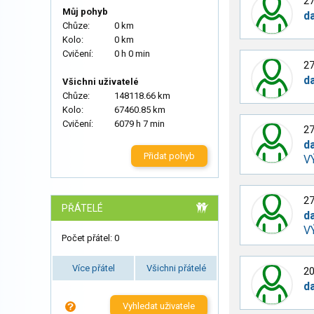
27
Můj pohyb
d
Chůze:
0 km
Kolo:
0 km
Cvičení:
0 h 0 min
27
d
Všichni uživatelé
Chůze:
148118.66 km
Kolo:
67460.85 km
Cvičení:
6079 h 7 min
27
d
Přidat pohyb
V
27
PŘÁTELÉ
d
V
Počet přátel: 0
Více přátel
Všichni přátelé
20
d
Vyhledat uživatele