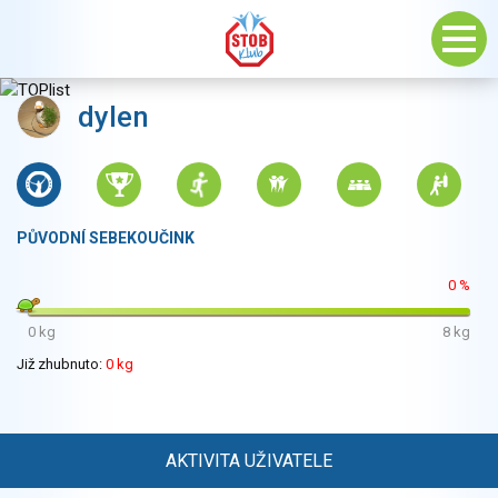
dylen
PŮVODNÍ SEBEKOUČINK
0 %
0 kg
8 kg
Již zhubnuto:
0 kg
AKTIVITA UŽIVATELE