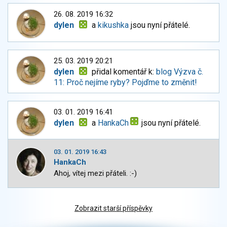
26. 08. 2019 16:32
dylen
a
kikushka
jsou nyní přátelé.
25. 03. 2019 20:21
dylen
přidal komentář k:
blog Výzva č.
11: Proč nejíme ryby? Pojďme to změnit!
03. 01. 2019 16:41
dylen
a
HankaCh
jsou nyní přátelé.
03. 01. 2019 16:43
HankaCh
Ahoj, vítej mezi přáteli. :-)
Zobrazit starší příspěvky