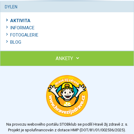
DYLEN
AKTIVITA
INFORMACE
FOTOGALERIE
BLOG
ANKETY
Ohodnoťte program Sebekoučink
výborný
velmi dobrý
dobrý
dostatečný
nedostatečný
Na provozu webového portálu STOBklub se podílí Hravě žij zdravě z. s.
Výsledky
Všechny ankety
Projekt je spolufinancován z dotace HMP (DOT/81/01/002536/2025).