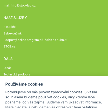
mail:
info@stobklub.cz
NAŠE SLUŽBY
STOBlife
Sebekoučink
Podpůrný online program při lécích na hubnutí
STOB.cz
DALŠÍ
O nás
Technická podpora
Časté dotazy
Používáme cookies
Normy a zásady fungování STOBklubu
Potřebujeme od vás
povolit zpracování cookies
. S vaším
Členové STOBklubu
souhlasem budeme používat cookies, díky kterým lépe
Zásady nakládání s osobními údaji
poznáme,
co vás zajímá
. Budeme vám ukazovat
informace,
které hledáte
, a nebudeme vás obtěžovat těmi ostatními.
Otestujte se