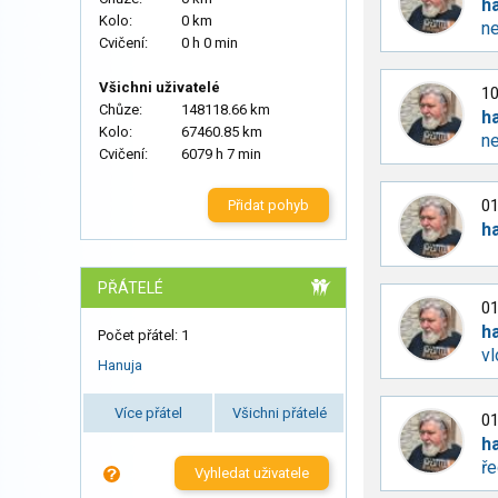
h
Kolo:
0 km
ne
Cvičení:
0 h 0 min
Všichni uživatelé
10
Chůze:
148118.66 km
h
Kolo:
67460.85 km
ne
Cvičení:
6079 h 7 min
01
Přidat pohyb
h
PŘÁTELÉ
01
h
Počet přátel: 1
vl
Hanuja
Více přátel
Všichni přátelé
01
h
ře
Vyhledat uživatele