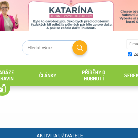
Zů
ABÁZE
PŘÍBĚHY O
ČLÁNKY
SEBE
RAVIN
HUBNUTÍ
AKTIVITA UŽIVATELE