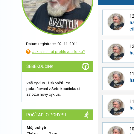
12
h
cí
Datum registrace: 02. 11. 2011
12
Jak si nahrát profilovou fotku?
h
SEBEKOUČINK
11
h
Váš cyklus již skončil. Pro
pokračování v Sebekoučinku si
založte nový cyklus.
11
h
POČÍTADLO POHYBU
Můj pohyb
10
Chůze:
0 km