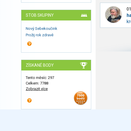
01
h
STOB SKUPINY
k
Nový Sebekoučink
Prožij rok zdravě
ZÍSKANÉ BODY
Tento měsíc: 297
Celkem: 7788
Zobrazit více