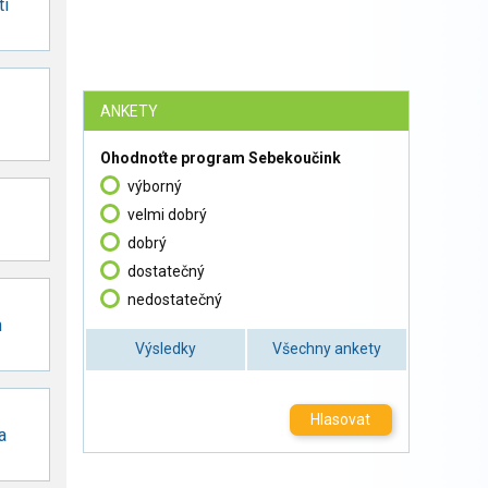
tí
ANKETY
Ohodnoťte program Sebekoučink
výborný
velmi dobrý
dobrý
dostatečný
nedostatečný
h
Výsledky
Všechny ankety
Hlasovat
a