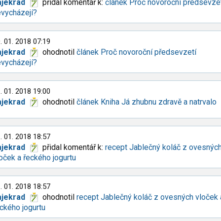
ajekrad
přidal komentář k:
článek Proč novoroční předsevze
vycházejí?
. 01. 2018 07:19
ajekrad
ohodnotil
článek Proč novoroční předsevzetí
vycházejí?
. 01. 2018 19:00
ajekrad
ohodnotil
článek Kniha Já zhubnu zdravě a natrvalo
. 01. 2018 18:57
ajekrad
přidal komentář k:
recept Jablečný koláč z ovesnýc
oček a řeckého jogurtu
. 01. 2018 18:57
ajekrad
ohodnotil
recept Jablečný koláč z ovesných vloček 
ckého jogurtu