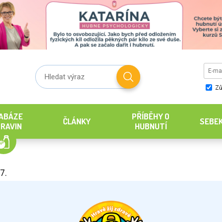
Zů
ABÁZE
PŘÍBĚHY O
ČLÁNKY
SEBE
RAVIN
HUBNUTÍ
7.