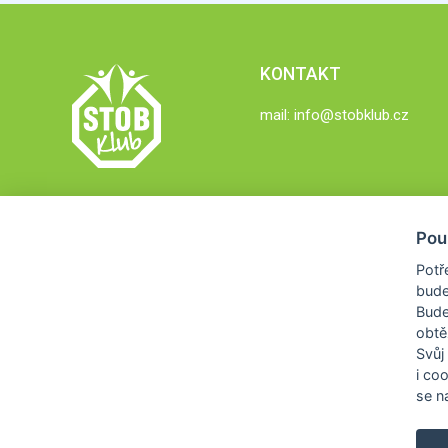
KONTAKT
mail:
info@stobklub.cz
Pou
Potř
bude
Bud
obtě
Svůj
i co
se na