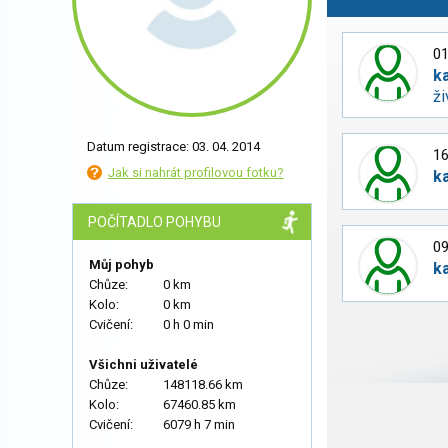
01
k
ži
Datum registrace: 03. 04. 2014
16
Jak si nahrát profilovou fotku?
k
POČÍTADLO POHYBU
09
Můj pohyb
k
Chůze:
0 km
Kolo:
0 km
Cvičení:
0 h 0 min
Všichni uživatelé
Chůze:
148118.66 km
Kolo:
67460.85 km
Cvičení:
6079 h 7 min