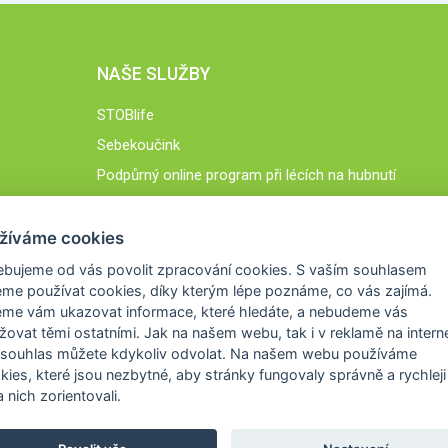
NAŠE SLUŽBY
STOBlife
Sebekoučink
Podpůrný online program při lécích na hubnutí
STOB.cz
žíváme cookies
ebujeme od vás
povolit zpracování cookies
. S vaším souhlasem
me používat cookies, díky kterým lépe poznáme,
co vás zajímá
.
eme vám ukazovat
informace, které hledáte
, a nebudeme vás
žovat těmi ostatními. Jak na našem webu, tak i v reklamě na intern
 souhlas můžete kdykoliv odvolat. Na našem webu
používáme
okies, které jsou nezbytné
, aby stránky fungovaly správně a rychleji 
 nich zorientovali.