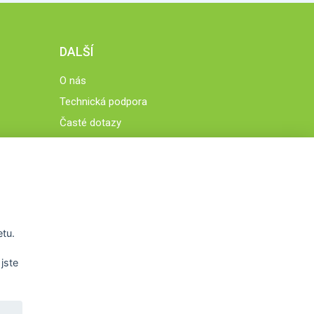
DALŠÍ
O nás
Technická podpora
Časté dotazy
Normy a zásady fungování STOBklubu
Členové STOBklubu
Zásady nakládání s osobními údaji
Otestujte se
Spočítejte si
etu.
Výzva 52
jste