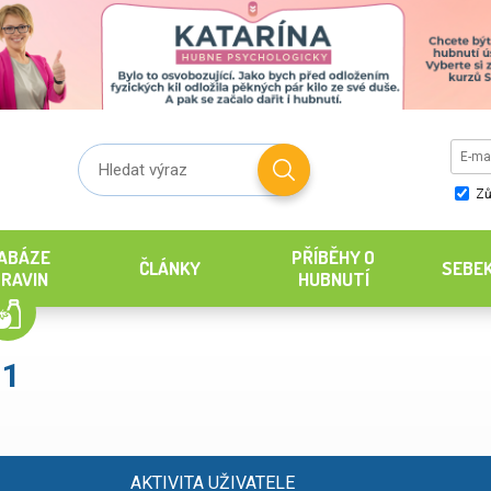
Zů
ABÁZE
PŘÍBĚHY O
ČLÁNKY
SEBE
RAVIN
HUBNUTÍ
11
AKTIVITA UŽIVATELE