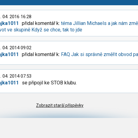
. 04. 2016 16:28
ajka1011
přidal komentář k:
téma Jillian Michaels a jak nám změ
vot ve skupině Když se chce, tak to jde
. 04. 2014 09:02
ajka1011
přidal komentář k:
FAQ Jak si správně změřit obvod p
. 04. 2014 07:53
ajka1011
se připojil ke STOB klubu.
Zobrazit starší příspěvky