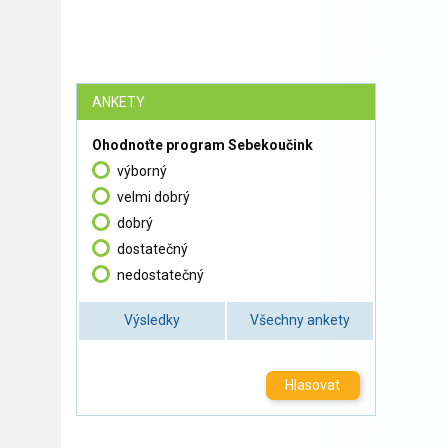
ANKETY
Ohodnoťte program Sebekoučink
výborný
velmi dobrý
dobrý
dostatečný
nedostatečný
Výsledky
Všechny ankety
Hlasovat