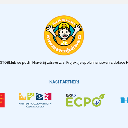
TOBklub se podílí Hravě žij zdravě z. s. Projekt je spolufinancován z dotac
NAŠI PARTNEŘI