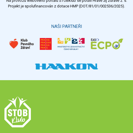
Na provozu webového portálu STOBklub se podílí Hravě žij zdravě z. s.
Výsledky
Všechny ankety
Projekt je spolufinancován z dotace HMP (DOT/81/01/002536/2025).
Hlasovat
NAŠI PARTNEŘI