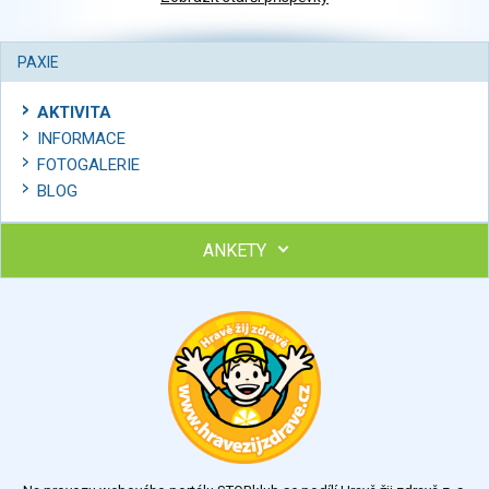
PAXIE
AKTIVITA
INFORMACE
FOTOGALERIE
BLOG
ANKETY
Ohodnoťte program Sebekoučink
výborný
velmi dobrý
dobrý
dostatečný
nedostatečný