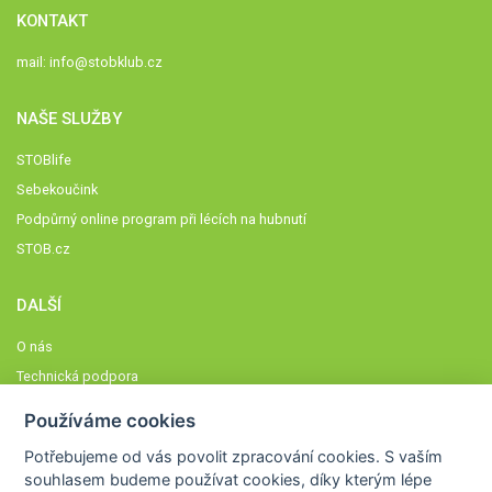
KONTAKT
mail:
info@stobklub.cz
NAŠE SLUŽBY
STOBlife
Sebekoučink
Podpůrný online program při lécích na hubnutí
STOB.cz
DALŠÍ
O nás
Technická podpora
Časté dotazy
Používáme cookies
Normy a zásady fungování STOBklubu
Potřebujeme od vás
povolit zpracování cookies
. S vaším
Členové STOBklubu
souhlasem budeme používat cookies, díky kterým lépe