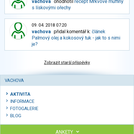
vachova
ohodnotil
recept Mrkvové muffiny
s lískovými ořechy
09. 04. 2018 07:20
vachova
přidal komentář k:
článek
Palmový olej a kokosový tuk - jak to s nimi
je?
Zobrazit starší příspěvky
VACHOVA
AKTIVITA
INFORMACE
FOTOGALERIE
BLOG
ANKETY