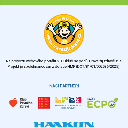
Ohodnoťte program Sebekoučink
výborný
velmi dobrý
dobrý
dostatečný
nedostatečný
Na provozu webového portálu STOBklub se podílí Hravě žij zdravě z. s.
Výsledky
Všechny ankety
Projekt je spolufinancován z dotace HMP (DOT/81/01/002536/2025).
Hlasovat
NAŠI PARTNEŘI