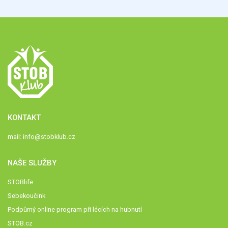
KONTAKT
mail:
info@stobklub.cz
NAŠE SLUŽBY
STOBlife
Sebekoučink
Podpůrný online program při lécích na hubnutí
STOB.cz