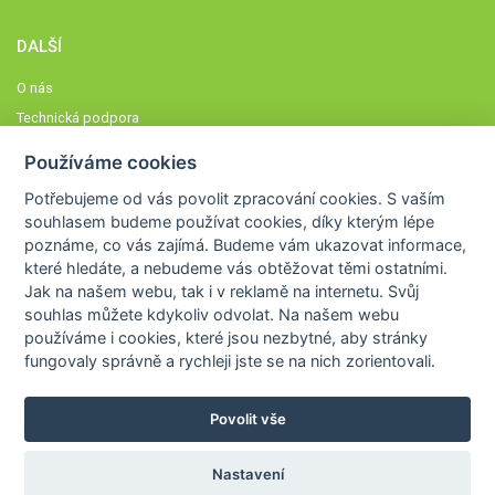
DALŠÍ
O nás
Technická podpora
Časté dotazy
Používáme cookies
Normy a zásady fungování STOBklubu
Potřebujeme od vás
povolit zpracování cookies
. S vaším
Členové STOBklubu
souhlasem budeme používat cookies, díky kterým lépe
Zásady nakládání s osobními údaji
poznáme,
co vás zajímá
. Budeme vám ukazovat
informace,
které hledáte
, a nebudeme vás obtěžovat těmi ostatními.
Otestujte se
Jak na našem webu, tak i v reklamě na internetu. Svůj
Spočítejte si
souhlas můžete kdykoliv odvolat. Na našem webu
Výzva 52
používáme i cookies, které jsou nezbytné
, aby stránky
fungovaly správně a rychleji jste se na nich zorientovali.
Povolit vše
COPYRIGHT © 2026
STOB
WWW.STOB.CZ
,
KLUB
WWW.HRAVEZIJZDRAVE.CZ
Nastavení