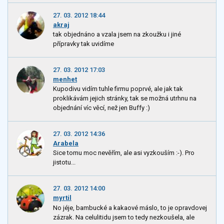
27. 03. 2012 18:44
akraj
tak objednáno a vzala jsem na zkoužku i jiné
přípravky tak uvidíme
27. 03. 2012 17:03
menhet
Kupodivu vidím tuhle firmu poprvé, ale jak tak
proklikávám jejich stránky, tak se možná utrhnu na
objednání víc věcí, než jen Buffy :)
27. 03. 2012 14:36
Arabela
Sice tomu moc nevěřím, ale asi vyzkouším :-). Pro
jistotu...
27. 03. 2012 14:00
myrtil
No jéje, bambucké a kakaové máslo, to je opravdovej
zázrak. Na celulitidu jsem to tedy nezkoušela, ale