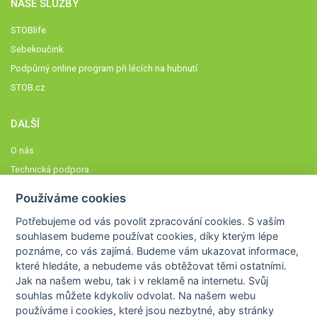
NAŠE SLUŽBY
STOBlife
Sebekoučink
Podpůrný online program při lécích na hubnutí
STOB.cz
DALŠÍ
O nás
Technická podpora
Časté dotazy
Používáme cookies
Normy a zásady fungování STOBklubu
Potřebujeme od vás
povolit zpracování cookies
. S vaším
Členové STOBklubu
souhlasem budeme používat cookies, díky kterým lépe
Zásady nakládání s osobními údaji
poznáme,
co vás zajímá
. Budeme vám ukazovat
informace,
které hledáte
, a nebudeme vás obtěžovat těmi ostatními.
Otestujte se
Jak na našem webu, tak i v reklamě na internetu. Svůj
Spočítejte si
souhlas můžete kdykoliv odvolat. Na našem webu
Výzva 52
používáme i cookies, které jsou nezbytné
, aby stránky