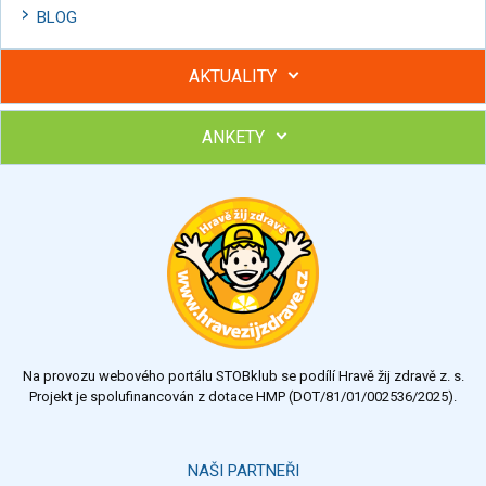
BLOG
AKTUALITY
ANKETY
Hubněte s podporou lektorky a skupiny v kurzech STOBu
Chcete poradit s hubnutím? Najděte si odborníka STOBu ve
svém regionu
Ohodnoťte program Sebekoučink
výborný
velmi dobrý
dobrý
dostatečný
nedostatečný
Na provozu webového portálu STOBklub se podílí Hravě žij zdravě z. s.
Výsledky
Všechny ankety
Projekt je spolufinancován z dotace HMP (DOT/81/01/002536/2025).
Hlasovat
NAŠI PARTNEŘI