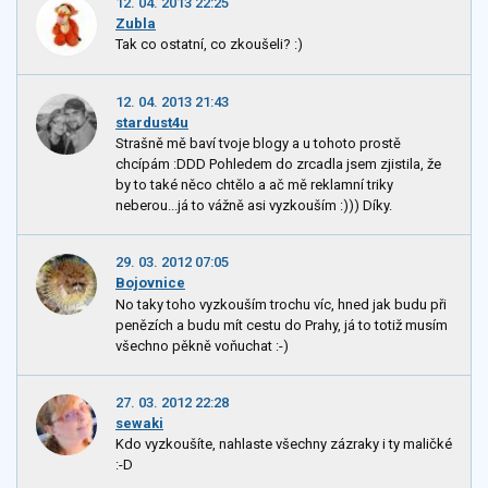
12. 04. 2013 22:25
Zubla
Tak co ostatní, co zkoušeli? :)
12. 04. 2013 21:43
stardust4u
Strašně mě baví tvoje blogy a u tohoto prostě
chcípám :DDD Pohledem do zrcadla jsem zjistila, že
by to také něco chtělo a ač mě reklamní triky
neberou...já to vážně asi vyzkouším :))) Díky.
29. 03. 2012 07:05
Bojovnice
No taky toho vyzkouším trochu víc, hned jak budu při
penězích a budu mít cestu do Prahy, já to totiž musím
všechno pěkně voňuchat :-)
27. 03. 2012 22:28
sewaki
Kdo vyzkoušíte, nahlaste všechny zázraky i ty maličké
:-D