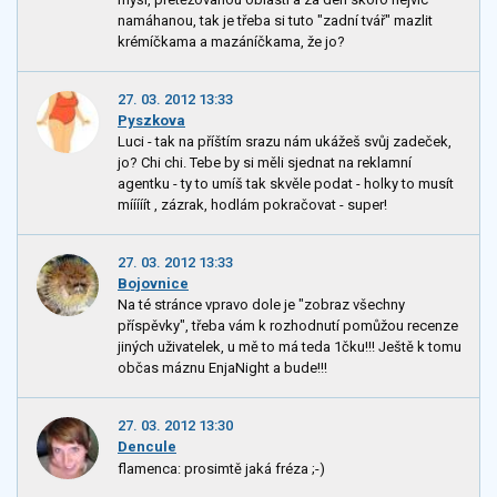
namáhanou, tak je třeba si tuto "zadní tvář" mazlit
krémíčkama a mazáníčkama, že jo?
27. 03. 2012 13:33
Pyszkova
Luci - tak na příštím srazu nám ukážeš svůj zadeček,
jo? Chi chi. Tebe by si měli sjednat na reklamní
agentku - ty to umíš tak skvěle podat - holky to musít
mííííít , zázrak, hodlám pokračovat - super!
27. 03. 2012 13:33
Bojovnice
Na té stránce vpravo dole je "zobraz všechny
příspěvky", třeba vám k rozhodnutí pomůžou recenze
jiných uživatelek, u mě to má teda 1čku!!! Ještě k tomu
občas máznu EnjaNight a bude!!!
27. 03. 2012 13:30
Dencule
flamenca: prosimtě jaká fréza ;-)