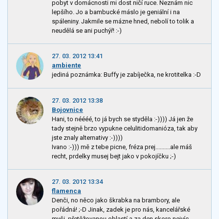
pobyt v domácnosti mi dost ničí ruce. Neznám nic
lepšího. Jo a bambucké máslo je geniální i na
spáleniny. Jakmile se mázne hned, nebolí to tolik a
neudělá se ani puchýř! :-)
27. 03. 2012 13:41
ambiente
jediná poznámka: Buffy je zabíječka, ne krotitelka :-D
27. 03. 2012 13:38
Bojovnice
Hani, to néééé, to já bych se styděla :-)))) Já jen že
tady stejně brzo vypukne celulitidomanióza, tak aby
jste znaly alternativy :-))))
Ivano :-))) mě z tebe picne, fréza prej..........ale máš
recht, prdelky musej bejt jako v pokojíčku ;-)
27. 03. 2012 13:34
flamenca
Denči, no něco jako škrabka na brambory, ale
pořádná! ;-D Jinak, zadek je pro nás, kancelářské
myši, přetěžovanou oblastí a za den skoro nejvíc