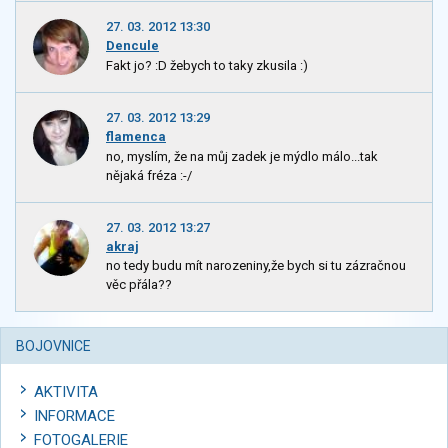
27. 03. 2012 13:30
Dencule
Fakt jo? :D žebych to taky zkusila :)
27. 03. 2012 13:29
flamenca
no, myslím, že na můj zadek je mýdlo málo...tak
nějaká fréza :-/
27. 03. 2012 13:27
akraj
no tedy budu mít narozeniny,že bych si tu zázračnou
věc přála??
BOJOVNICE
AKTIVITA
INFORMACE
FOTOGALERIE