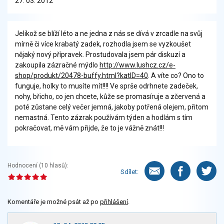
27. 03. 2012
Jelikož se blíží léto a ne jedna z nás se dívá v zrcadle na svůj
mírně či více krabatý zadek, rozhodla jsem se vyzkoušet
nějaký nový přípravek. Prostudovala jsem pár diskuzí a
zakoupila zázračné mýdlo
http://www.lushcz.cz/e-
shop/produkt/20478-buffy.html?katID=40
. A víte co? Ono to
funguje, holky to musíte mít!!!! Ve sprše odrhnete zadeček,
nohy, břicho, co jen chcete, kůže se promasíruje a zčervená a
poté zůstane celý večer jemná, jakoby potřená olejem, přitom
nemastná. Tento zázrak používám týden a hodlám s tím
pokračovat, mě vám přijde, že to je vážně znát!!!
Hodnocení (
10
hlasů):
Sdílet:
Komentáře je možné psát až po
přihlášení
.