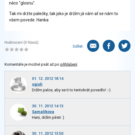
něco "glosnu".
Tak mi držte palečky, tak jsko je držím já vám ať se nám to
všem povede. Hanka
Hodnocení (
0
hlasů):
Sdílet:
Komentáře je možné psát až po
přihlášení
.
01. 12. 2012 18:14
sgjoli
Držím palce, aby se ti to tentokrát povedlo! :-)
30. 11. 2012 14:13
Samalikova
Hani, držím pěsti :)
30. 11. 2012 13:50