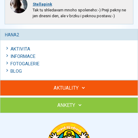
Stellapink
Tak tu shledavam mnoho spoleneho:-) Preji pekny ne
jen dnesni den, ale v brzku i peknou postavu:-)
HANA2
AKTIVITA
INFORMACE
FOTOGALERIE
BLOG
AKTUALITY
ANKETY
Hubněte s podporou lektorky a skupiny v kurzech STOBu
Chcete poradit s hubnutím? Najděte si odborníka STOBu ve
svém regionu
Ohodnoťte program Sebekoučink
výborný
velmi dobrý