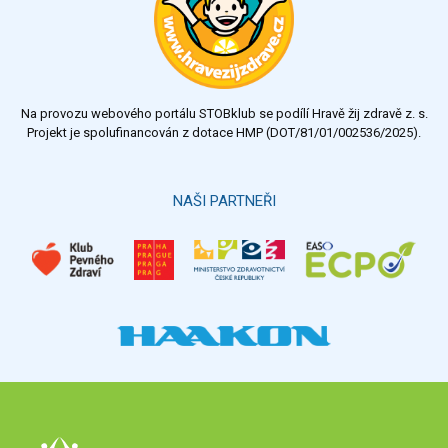
dobrý
dostatečný
nedostatečný
Na provozu webového portálu STOBklub se podílí Hravě žij zdravě z. s.
Výsledky
Všechny ankety
Projekt je spolufinancován z dotace HMP (DOT/81/01/002536/2025).
Hlasovat
NAŠI PARTNEŘI