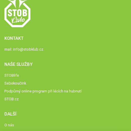
KONTAKT
mail:
info@stobklub.cz
NAŠE SLUŽBY
STOBlife
Sebekoučink
Podpůrný online program při lécích na hubnutí
STOB.cz
DALŠÍ
O nás