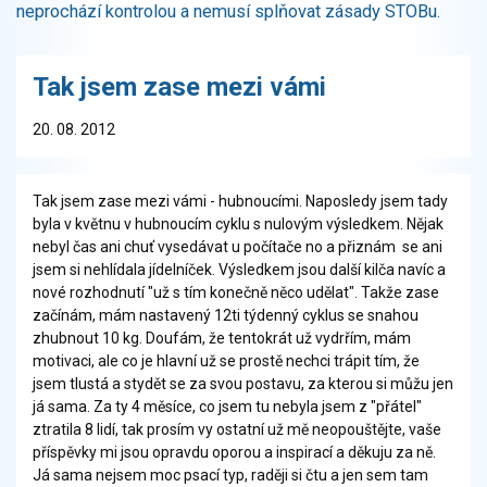
neprochází kontrolou a nemusí splňovat zásady STOBu.
Tak jsem zase mezi vámi
20. 08. 2012
Tak jsem zase mezi vámi - hubnoucími. Naposledy jsem tady
byla v květnu v hubnoucím cyklu s nulovým výsledkem. Nějak
nebyl čas ani chuť vysedávat u počítače no a přiznám se ani
jsem si nehlídala jídelníček. Výsledkem jsou další kilča navíc a
nové rozhodnutí "už s tím konečně něco udělat". Takže zase
začínám, mám nastavený 12ti týdenný cyklus se snahou
zhubnout 10 kg. Doufám, že tentokrát už vydrřím, mám
motivaci, ale co je hlavní už se prostě nechci trápit tím, že
jsem tlustá a stydět se za svou postavu, za kterou si můžu jen
já sama. Za ty 4 měsíce, co jsem tu nebyla jsem z "přátel"
ztratila 8 lidí, tak prosím vy ostatní už mě neopouštějte, vaše
příspěvky mi jsou opravdu oporou a inspirací a děkuju za ně.
Já sama nejsem moc psací typ, raději si čtu a jen sem tam