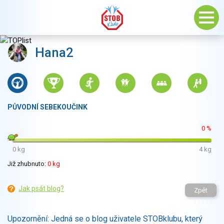
Hana2
PŮVODNÍ SEBEKOUČINK
0 %
0 kg
4 kg
Již zhubnuto:
0 kg
Jak psát blog?
Zpět
Upozornění: Jedná se o blog uživatele STOBklubu, který