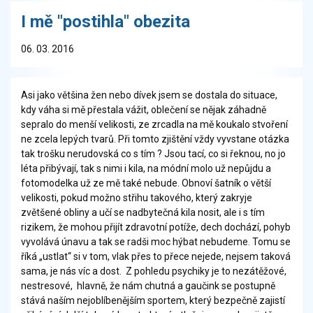
I mě "postihla" obezita
06. 03. 2016
Asi jako většina žen nebo dívek jsem se dostala do situace,
kdy váha si mě přestala vážit, oblečení se nějak záhadně
sepralo do menší velikosti, ze zrcadla na mě koukalo stvoření
ne zcela lepých tvarů. Při tomto zjištění vždy vyvstane otázka
tak trošku nerudovská co s tím ? Jsou tací, co si řeknou, no jo
léta přibývají, tak s nimi i kila, na módní molo už nepůjdu a
fotomodelka už ze mě také nebude. Obnoví šatník o větší
velikosti, pokud možno střihu takového, který zakryje
zvětšené obliny a učí se nadbytečná kila nosit, ale i s tím
rizikem, že mohou přijít zdravotní potíže, dech dochází, pohyb
vyvolává únavu a tak se radši moc hýbat nebudeme. Tomu se
říká „ustlat“ si v tom, vlak přes to přece nejede, nejsem taková
sama, je nás víc a dost. Z pohledu psychiky je to nezátěžové,
nestresové, hlavně, že nám chutná a gaučink se postupně
stává naším nejoblíbenějším sportem, který bezpečně zajistí