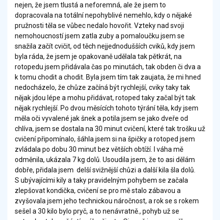
nejen, že jsem tlustá a neforemná, ale že jsem to
dopracovala na totální nepohyblivé nemehlo, kdy o nějaké
pružnosti těla se vůbec nedalo hovořit. Vzteky nad svoji
nemohoucností jsem zatla zuby a pomaloučku jsem se
snažila začít cvičit, od těch nejjednodušších cviků, kdy jsem
byla ráda, že jsem je opakovaně udělala tak pětkrát, na
rotopedu jsem přidávala čas po minutách, tak obden či dva a
k tomu chodit a chodit. Byla jsem tím tak zaujata, že mi hned
nedocházelo, že chůze začíná být rychlejší, cviky taky tak
nějak jdou lépe a mohu přidávat, rotoped taky začal být tak
nějak rychlejší. Po dvou měsících tohoto týrání těla, kdy jsem
měla oči vyvalené jak šnek a potila jsem se jako dveře od
chlíva, jsem se dostala na 30 minut cvičení, které tak trošku už
cvičení připomínalo, šáhla jsem si na špičky a rotoped jsem
zvládala po dobu 30 minut bez větších obtíží. I váha mě
odměnila, ukázala 7 kg dolů. Usoudila jsem, že to asi dělám
dobře, přidala jsem delší svižnější chůzi a další kila šla dolů.
S ubývajícími kily a taky pravidelným pohybem se začala
zlepšovat kondička, cvičení se pro mě stalo zábavou a
zvyšovala jsem jeho technickou náročnost, a rok se s rokem
sešel a 30 kilo bylo pryč, a to nenávratně., pohyb už se