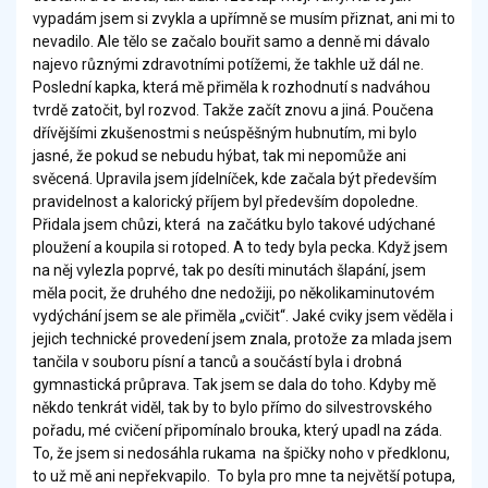
vypadám jsem si zvykla a upřímně se musím přiznat, ani mi to
nevadilo. Ale tělo se začalo bouřit samo a denně mi dávalo
najevo různými zdravotními potížemi, že takhle už dál ne.
Poslední kapka, která mě přiměla k rozhodnutí s nadváhou
tvrdě zatočit, byl rozvod. Takže začít znovu a jiná. Poučena
dřívějšími zkušenostmi s neúspěšným hubnutím, mi bylo
jasné, že pokud se nebudu hýbat, tak mi nepomůže ani
svěcená. Upravila jsem jídelníček, kde začala být především
pravidelnost a kalorický příjem byl především dopoledne.
Přidala jsem chůzi, která na začátku bylo takové udýchané
ploužení a koupila si rotoped. A to tedy byla pecka. Když jsem
na něj vylezla poprvé, tak po desíti minutách šlapání, jsem
měla pocit, že druhého dne nedožiji, po několikaminutovém
vydýchání jsem se ale přiměla „cvičit“. Jaké cviky jsem věděla i
jejich technické provedení jsem znala, protože za mlada jsem
tančila v souboru písní a tanců a součástí byla i drobná
gymnastická průprava. Tak jsem se dala do toho. Kdyby mě
někdo tenkrát viděl, tak by to bylo přímo do silvestrovského
pořadu, mé cvičení připomínalo brouka, který upadl na záda.
To, že jsem si nedosáhla rukama na špičky noho v předklonu,
to už mě ani nepřekvapilo. To byla pro mne ta největší potupa,