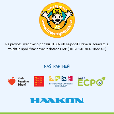
Ohodnoťte program Sebekoučink
výborný
velmi dobrý
dobrý
dostatečný
nedostatečný
Na provozu webového portálu STOBklub se podílí Hravě žij zdravě z. s.
Výsledky
Všechny ankety
Projekt je spolufinancován z dotace HMP (DOT/81/01/002536/2025).
Hlasovat
NAŠI PARTNEŘI