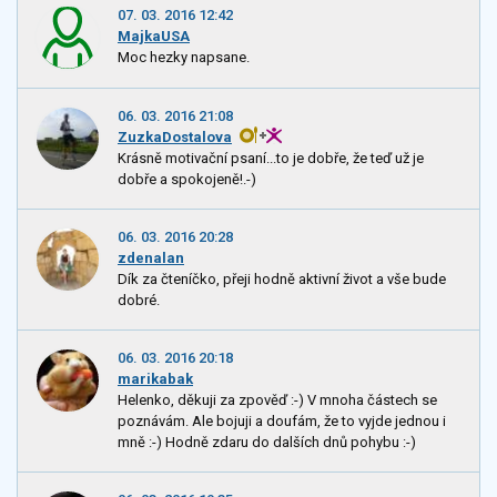
07. 03. 2016 12:42
MajkaUSA
Moc hezky napsane.
06. 03. 2016 21:08
ZuzkaDostalova
Krásně motivační psaní...to je dobře, že teď už je
dobře a spokojeně!.-)
06. 03. 2016 20:28
zdenalan
Dík za čteníčko, přeji hodně aktivní život a vše bude
dobré.
06. 03. 2016 20:18
marikabak
Helenko, děkuji za zpověď :-) V mnoha částech se
poznávám. Ale bojuji a doufám, že to vyjde jednou i
mně :-) Hodně zdaru do dalších dnů pohybu :-)