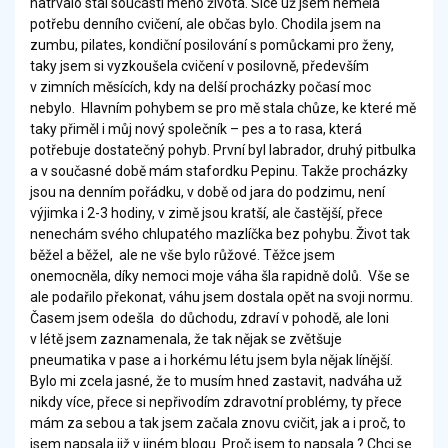
natrvalo stal součástí mého života. Sice už jsem neměla
potřebu denního cvičení, ale občas bylo. Chodila jsem na
zumbu, pilates, kondiční posilování s pomůckami pro ženy,
taky jsem si vyzkoušela cvičení v posilovně, především
v zimních měsících, kdy na delší procházky počasí moc
nebylo. Hlavním pohybem se pro mě stala chůze, ke které mě
taky přiměl i můj nový společník – pes a to rasa, která
potřebuje dostatečný pohyb. První byl labrador, druhý pitbulka
a v současné době mám stafordku Pepinu. Takže procházky
jsou na denním pořádku, v době od jara do podzimu, není
výjimka i 2-3 hodiny, v zimě jsou kratší, ale častější, přece
nenechám svého chlupatého mazlíčka bez pohybu. Život tak
běžel a běžel, ale ne vše bylo růžové. Těžce jsem
onemocněla, díky nemoci moje váha šla rapidně dolů. Vše se
ale podařilo překonat, váhu jsem dostala opět na svoji normu.
Časem jsem odešla do důchodu, zdraví v pohodě, ale loni
v létě jsem zaznamenala, že tak nějak se zvětšuje
pneumatika v pase a i horkému létu jsem byla nějak línější.
Bylo mi zcela jasné, že to musím hned zastavit, nadváha už
nikdy více, přece si nepřivodím zdravotní problémy, ty přece
mám za sebou a tak jsem začala znovu cvičit, jak a i proč, to
jsem napsala již v jiném blogu. Proč jsem to napsala ? Chci se