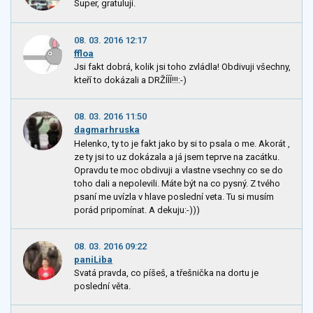
Super, gratuluji.
08. 03. 2016 12:17
ffloa
Jsi fakt dobrá, kolik jsi toho zvládla! Obdivuji všechny,
kteří to dokázali a DRŽÍÍÍ!!!:-)
08. 03. 2016 11:50
dagmarhruska
Helenko, ty to je fakt jako by si to psala o me. Akorát ,
ze ty jsi to uz dokázala a já jsem teprve na zacátku.
Opravdu te moc obdivuji a vlastne vsechny co se do
toho dali a nepolevili. Máte být na co pysný. Z tvého
psaní me uvízla v hlave poslední veta. Tu si musím
porád pripomínat. A dekuju:-)))
08. 03. 2016 09:22
paniLiba
Svatá pravda, co píšeš, a třešnička na dortu je
poslední věta.