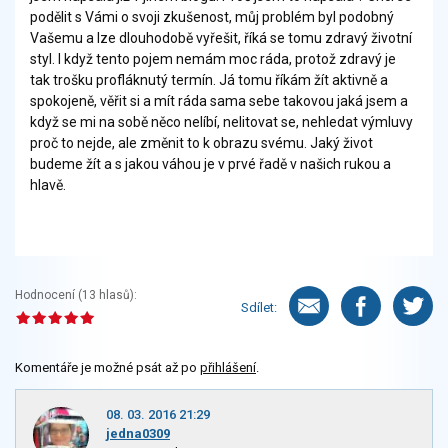
podělit s Vámi o svoji zkušenost, můj problém byl podobný
Vašemu a lze dlouhodobě vyřešit, říká se tomu zdravý životní
styl. I když tento pojem nemám moc ráda, protož zdravý je
tak trošku profláknutý termín. Já tomu říkám žít aktivně a
spokojeně, věřit si a mít ráda sama sebe takovou jaká jsem a
když se mi na sobě něco nelíbí, nelitovat se, nehledat výmluvy
proč to nejde, ale změnit to k obrazu svému. Jaký život
budeme žít a s jakou váhou je v prvé řadě v našich rukou a
hlavě.
Hodnocení (
13
hlasů):
Sdílet:
Komentáře je možné psát až po
přihlášení
.
08. 03. 2016 21:29
jedna0309