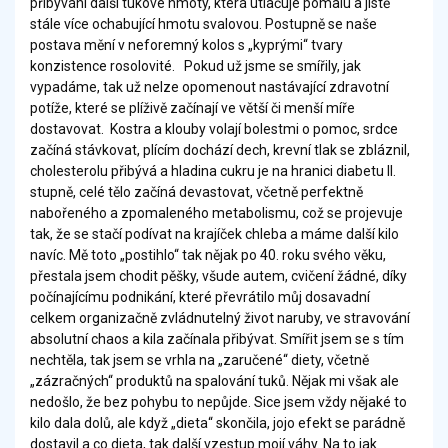
přibývání další tukové hmoty, která utlačuje pomalu a jistě
stále více ochabující hmotu svalovou. Postupně se naše
postava mění v neforemný kolos s „kyprými“ tvary
konzistence rosolovité. Pokud už jsme se smířily, jak
vypadáme, tak už nelze opomenout nastávající zdravotní
potíže, které se plíživě začínají ve větší či menší míře
dostavovat. Kostra a klouby volají bolestmi o pomoc, srdce
začíná stávkovat, plícím dochází dech, krevní tlak se zbláznil,
cholesterolu přibývá a hladina cukru je na hranici diabetu II.
stupně, celé tělo začíná devastovat, včetně perfektně
nabořeného a zpomaleného metabolismu, což se projevuje
tak, že se stačí podívat na krajíček chleba a máme další kilo
navíc. Mě toto „postihlo“ tak nějak po 40. roku svého věku,
přestala jsem chodit pěšky, všude autem, cvičení žádné, díky
počínajícímu podnikání, které převrátilo můj dosavadní
celkem organizačně zvládnutelný život naruby, ve stravování
absolutní chaos a kila začínala přibývat. Smířit jsem se s tím
nechtěla, tak jsem se vrhla na „zaručené“ diety, včetně
„zázračných“ produktů na spalování tuků. Nějak mi však ale
nedošlo, že bez pohybu to nepůjde. Sice jsem vždy nějaké to
kilo dala dolů, ale když „dieta“ skončila, jojo efekt se parádně
dostavil a co dieta, tak další vzestup mojí váhy. Na to jak