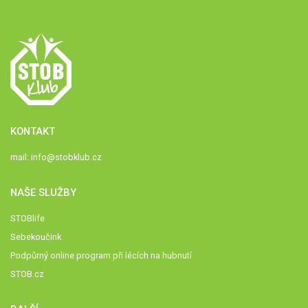
KONTAKT
mail:
info@stobklub.cz
NAŠE SLUŽBY
STOBlife
Sebekoučink
Podpůrný online program při lécích na hubnutí
STOB.cz