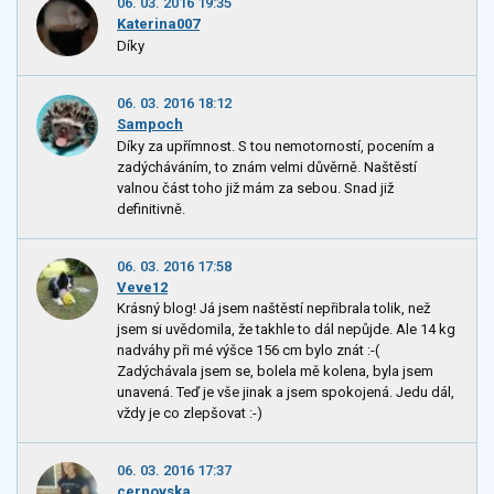
06. 03. 2016 19:35
Katerina007
Díky
06. 03. 2016 18:12
Sampoch
Díky za upřímnost. S tou nemotorností, pocením a
zadýcháváním, to znám velmi důvěrně. Naštěstí
valnou část toho již mám za sebou. Snad již
definitivně.
06. 03. 2016 17:58
Veve12
Krásný blog! Já jsem naštěstí nepřibrala tolik, než
jsem si uvědomila, že takhle to dál nepůjde. Ale 14 kg
nadváhy při mé výšce 156 cm bylo znát :-(
Zadýchávala jsem se, bolela mě kolena, byla jsem
unavená. Teď je vše jinak a jsem spokojená. Jedu dál,
vždy je co zlepšovat :-)
06. 03. 2016 17:37
cernovska