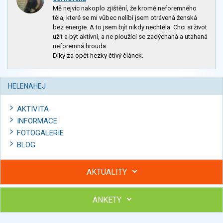
Mě nejvíc nakoplo zjištění, že kromě neforemného
těla, které se mi vůbec nelíbí jsem otrávená ženská
bez energie. A to jsem být nikdy nechtěla. Chci si život
užít a být aktivní, a ne ploužící se zadýchaná a utahaná
neforemná hrouda.
Díky za opět hezky čtivý článek.
HELENAHEJ
AKTIVITA
INFORMACE
FOTOGALERIE
BLOG
AKTUALITY
ANKETY
Hubněte s podporou lektorky a skupiny v kurzech STOBu
Chcete poradit s hubnutím? Najděte si odborníka STOBu ve
svém regionu