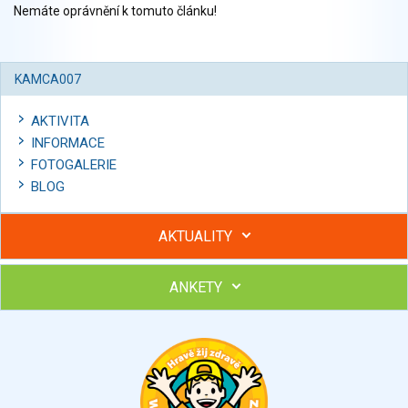
Nemáte oprávnění k tomuto článku!
KAMCA007
AKTIVITA
INFORMACE
FOTOGALERIE
BLOG
AKTUALITY
ANKETY
Hubněte s podporou lektorky a skupiny v kurzech STOBu
Chcete poradit s hubnutím? Najděte si odborníka STOBu ve
svém regionu
Ohodnoťte program Sebekoučink
výborný
velmi dobrý
dobrý