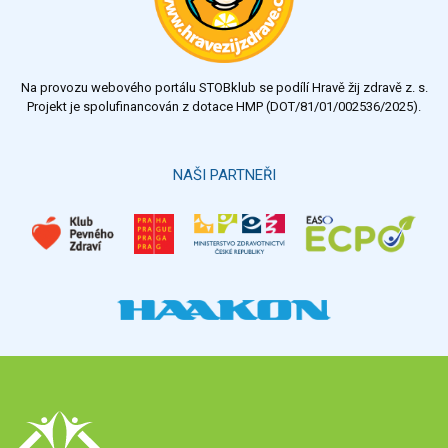
dostatečný
nedostatečný
Na provozu webového portálu STOBklub se podílí Hravě žij zdravě z. s.
Výsledky
Všechny ankety
Projekt je spolufinancován z dotace HMP (DOT/81/01/002536/2025).
Hlasovat
NAŠI PARTNEŘI