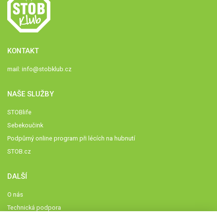
KONTAKT
mail:
info@stobklub.cz
NAŠE SLUŽBY
STOBlife
Sebekoučink
Podpůrný online program při lécích na hubnutí
STOB.cz
DALŠÍ
O nás
Technická podpora