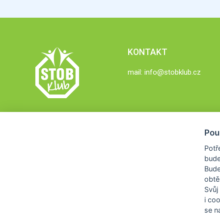
KONTAKT
mail:
info@stobklub.cz
Pou
Potř
bude
Bud
obtě
Svůj
i co
se na