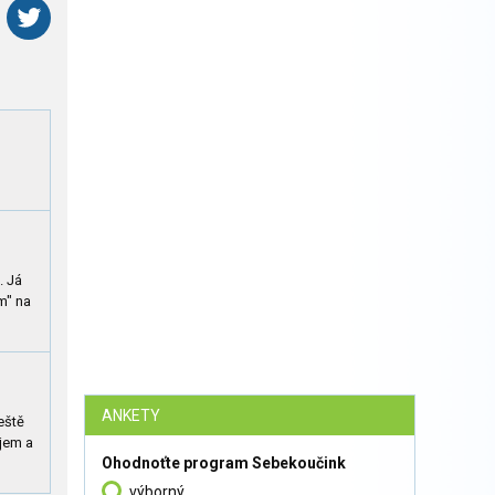
. Já
m" na
ANKETY
eště
íjem a
Ohodnoťte program Sebekoučink
výborný