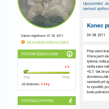
Upozornění: Je
nemusí splňov
Konec p
04. 08. 2011
Datum registrace: 07. 02. 2011
Jak si nahrát profilovou fotku?
Přeji všem krá
PŮVODNÍ SEBEKOUČINK
Včera jsem sko
týdnně, měla j
nešla zase naho
4 %
+0,7; tak že p
dovolenou,tak 
0 kg
10 kg
nastavilo při 
Již zhubnuto:
0.4 kg
to vysvětlit, p
budu pokračova
POČÍTADLO POHYBU