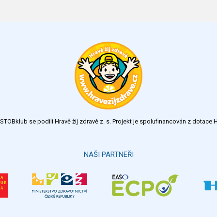
TOBklub se podílí Hravě žij zdravě z. s. Projekt je spolufinancován z dotac
NAŠI PARTNEŘI