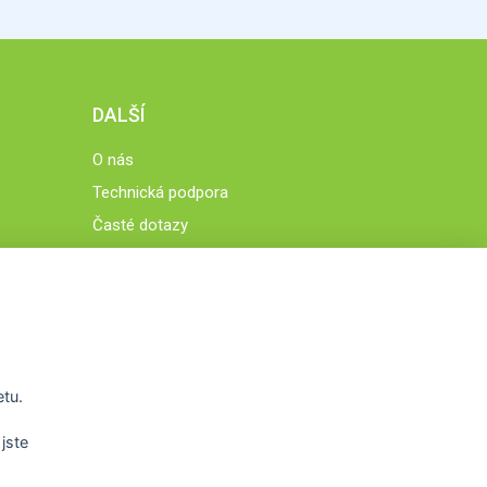
DALŠÍ
O nás
Technická podpora
Časté dotazy
Normy a zásady fungování STOBklubu
Členové STOBklubu
Zásady nakládání s osobními údaji
Otestujte se
Spočítejte si
etu.
Výzva 52
jste