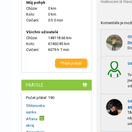
Hodnocení (
6
hlasů
Můj pohyb
Chůze:
0 km
Kolo:
0 km
Cvičení:
0 h 0 min
Komentáře je mož
Všichni uživatelé
03
Chůze:
148118.66 km
Iv
Kolo:
67460.85 km
Do
Cvičení:
6079 h 7 min
Přidat pohyb
04
To
js
PŘÁTELÉ
od
Počet přátel: 190
04
59danuska
a
aanka
TA
ně
Aftana
uv
akraj