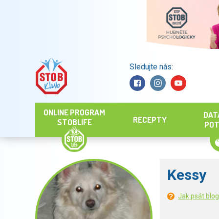
Sledujte nás:
Hledat
ONLINE PROGRAM
DAT
RECEPTY
STOBLIFE
POT
Kessy
Jak psát blo