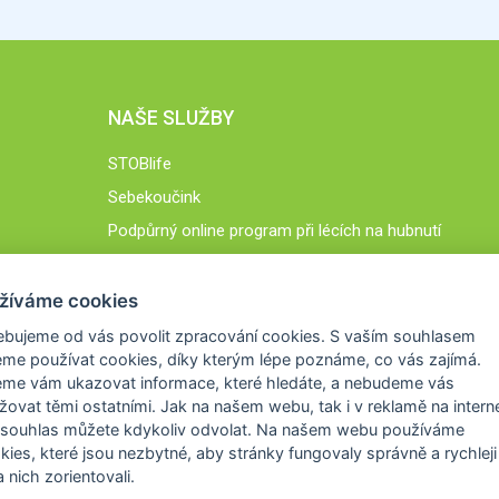
NAŠE SLUŽBY
STOBlife
Sebekoučink
Podpůrný online program při lécích na hubnutí
STOB.cz
žíváme cookies
ebujeme od vás
povolit zpracování cookies
. S vaším souhlasem
me používat cookies, díky kterým lépe poznáme,
co vás zajímá
.
eme vám ukazovat
informace, které hledáte
, a nebudeme vás
žovat těmi ostatními. Jak na našem webu, tak i v reklamě na intern
 souhlas můžete kdykoliv odvolat. Na našem webu
používáme
okies, které jsou nezbytné
, aby stránky fungovaly správně a rychleji 
 nich zorientovali.