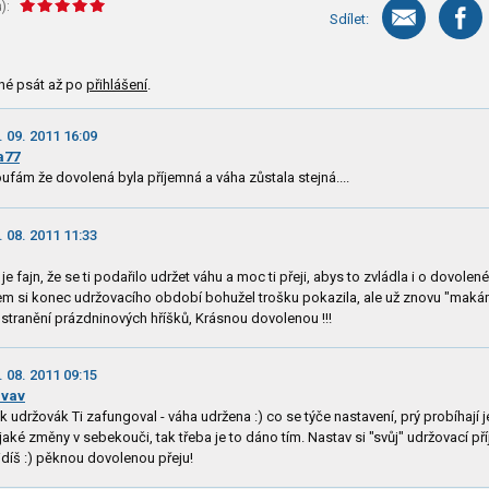
):
Sdílet:
né psát až po
přihlášení
.
. 09. 2011 16:09
a77
ufám že dovolená byla příjemná a váha zůstala stejná....
. 08. 2011 11:33
 je fajn, že se ti podařilo udržet váhu a moc ti přeji, abys to zvládla i o dovolené
em si konec udržovacího období bohužel trošku pokazila, ale už znovu "maká
stranění prázdninových hříšků, Krásnou dovolenou !!!
. 08. 2011 09:15
nvav
k udržovák Ti zafungoval - váha udržena :) co se týče nastavení, prý probíhají j
jaké změny v sebekouči, tak třeba je to dáno tím. Nastav si "svůj" udržovací př
idíš :) pěknou dovolenou přeju!