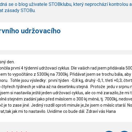
dná se o blog uživatele STOBklubu, který neprochází kontrolou a
at zásady STOBu.
rvního udržovacího
sný den.
nčila první 4 týdenní udržovací cyklus. Dle vašich rad jsem přidávala 500
sem to vypočítáno z 5300kj na 7300kj. Přidávat jsem se trochu bála, aby
ru. Tohle jsou výsledky: první týden -0,8 kg, druhý -0,1; třetí +0,3; čtvr
o čtyřech týdnech je váha až na desetinku stejná. Protože jedu v srpnu 
jsem si nastavila ještě jeden udržovací cyklus, ale co mě zarazilo,že mi 
úplně stejném zadání jako před měsícem o 300 kj méně, tj. 7000kj, nedove
roč je to zase jiné. Jediný rozdíl oproti minule je,že jsem o měsíc starší. N
t,tak jak mi to nastavilo. Uvidíme co bude dál. Zdraví vás Hana