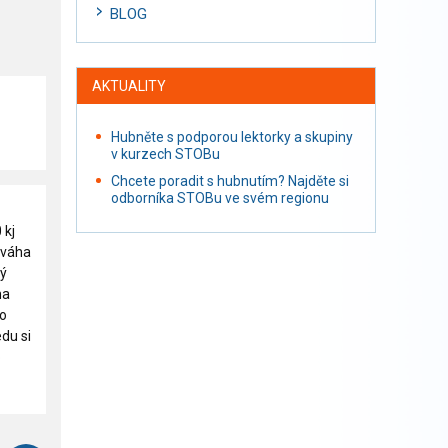
BLOG
AKTUALITY
Hubněte s podporou lektorky a skupiny
v kurzech STOBu
Chcete poradit s hubnutím? Najděte si
odborníka STOBu ve svém regionu
 kj
 váha
tý
na
to
du si
o