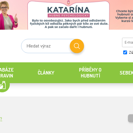
Zů
ABÁZE
PŘÍBĚHY O
ČLÁNKY
SEBE
RAVIN
HUBNUTÍ
g?