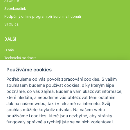
STOBlife
Sebekoučink
Podpůrný online program při lécích na hubnutí
STOB.cz
DALŠÍ
O nás
Technická podpora
Časté dotazy
Používáme cookies
Normy a zásady fungování STOBklubu
Potřebujeme od vás
povolit zpracování cookies
. S vaším
Členové STOBklubu
souhlasem budeme používat cookies, díky kterým lépe
Zásady nakládání s osobními údaji
poznáme,
co vás zajímá
. Budeme vám ukazovat
informace,
Otestujte se
které hledáte
, a nebudeme vás obtěžovat těmi ostatními.
Jak na našem webu, tak i v reklamě na internetu. Svůj
Spočítejte si
souhlas můžete kdykoliv odvolat. Na našem webu
Výzva 52
používáme i cookies, které jsou nezbytné
, aby stránky
fungovaly správně a rychleji jste se na nich zorientovali.