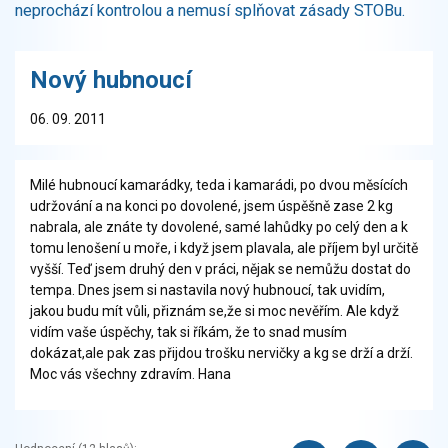
neprochází kontrolou a nemusí splňovat zásady STOBu.
Nový hubnoucí
06. 09. 2011
Milé hubnoucí kamarádky, teda i kamarádi, po dvou měsících
udržování a na konci po dovolené, jsem úspěšně zase 2 kg
nabrala, ale znáte ty dovolené, samé lahůdky po celý den a k
tomu lenošení u moře, i když jsem plavala, ale příjem byl určitě
vyšší. Teď jsem druhý den v práci, nějak se nemůžu dostat do
tempa. Dnes jsem si nastavila nový hubnoucí, tak uvidím,
jakou budu mít vůli, přiznám se,že si moc nevěřím. Ale když
vidím vaše úspěchy, tak si říkám, že to snad musím
dokázat,ale pak zas přijdou trošku nervičky a kg se drží a drží.
Moc vás všechny zdravím. Hana