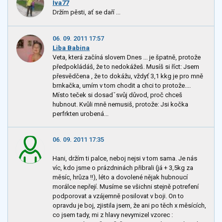
Iva77
Držím pěsti, ať se daří ...
06. 09. 2011 17:57
Liba Babina
Veta, která začíná slovem Dnes ... je špatně, protože
předpokládáš, že to nedokážeš. Musíš si říct: Jsem
přesvědčena , že to dokážu, vždyť 3,1 kkg je pro mně
brnkačka, umím v tom chodit a chci to protože....
Místo teček si dosadˇsvůj důvod, proč chceš
hubnout. Kvůli mně nemusiš, protože: Jsi kočka
perfrkten urobená...
06. 09. 2011 17:35
Hani, držím ti palce, neboj nejsi v tom sama. Je nás
víc, kdo jsme o prázdninách přibrali (já + 3,5kg za
měsíc, hrůza !!), léto a dovolené nějak hubnoucí
morálce nepřejí. Musíme se všichni stejně potrefení
podporovat a vzájemně posilovat v boji. On to
opravdu je boj, zjistila jsem, že ani po těch x měsících,
co jsem tady, mi z hlavy nevymizel vzorec :