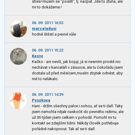
stres=musím se "posílit", tj. nacpat. Jde to ztuha, ale
mi to dokážeme !
06. 09. 2011 16:53
marceladusi
hodně štěstí a pevné vůle
06. 09. 2011 15:22
Kessy
Kačko - ani nevíš, jak bojuji, já si nesmím prostě nic
nechávat v kanceláři v zásuvce, ale tu čokoládu jsem
dostala už před měsícem,musím zbytek odnést, aby
mě to nelákalo.
06. 09. 2011 14:39
Pyszkova
Hani - držím všechny palce i nohou, ať se ti daří. Taky
jsem nemohla nějak naskočit do pevného režimu, ale
už 3tí týden jsem celkem v pohodě. Pomohl mi tu
kontakt se zdejšími lidmi. Někdy člověk potřebuje
pořádně nakopnout. Tak ať se ti daří.