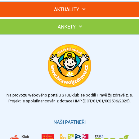
AKTUALITY
ANKETY
Hubněte s podporou lektorky a skupiny v kurzech STOBu
Chcete poradit s hubnutím? Najděte si odborníka STOBu ve
svém regionu
Ohodnoťte program Sebekoučink
výborný
velmi dobrý
dobrý
dostatečný
nedostatečný
Na provozu webového portálu STOBklub se podílí Hravě žij zdravě z. s.
Výsledky
Všechny ankety
Projekt je spolufinancován z dotace HMP (DOT/81/01/002536/2025).
Hlasovat
NAŠI PARTNEŘI