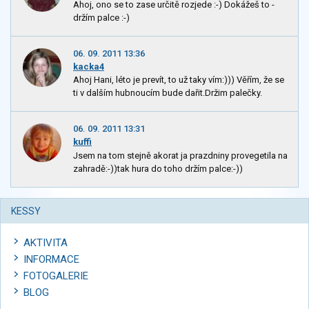
Ahoj, ono se to zase určitě rozjede :-) Dokážeš to -
držím palce :-)
06. 09. 2011 13:36
kacka4
Ahoj Hani, léto je prevít, to už taky vím:))) Věřím, že se
ti v dalším hubnoucím bude dařit.Držim palečky.
06. 09. 2011 13:31
kuffi
Jsem na tom stejně akorat ja prazdniny provegetila na
zahradě:-))tak hura do toho držím palce:-))
KESSY
AKTIVITA
INFORMACE
FOTOGALERIE
BLOG