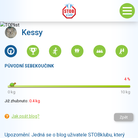
Kessy
PŮVODNÍ SEBEKOUČINK
4 %
0 kg
10 kg
Již zhubnuto:
0.4 kg
Jak psát blog?
Zpět
Upozornění: Jedná se o blog uživatele STOBklubu, který