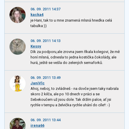
06. 09. 2011 14:37
kacka4
je Hani, tak to u mne znamená mlsná hnedka celá
tabulka:))
06. 09. 2011 14:13
Kessy
Dík za podporu,ale zrovna jsem říkala kolegovi, že mě
honí mlsná, odnesla to jedna kostička čokolády, ale
hurá, ještě se vešla do zelených semaforků.
06. 09. 2011 13:49
JaniVlc
Ahoj, neboj, to zvládneš - na dovče jsem taky nabrala
skoro 2 kilča, ale po 10 dnech v práci a se
Sebekoučem už jsou dole. Tak držím palce, ať jsi
rychle v tempu a želvička rychle uhání do cíle!! :-)
06. 09. 2011 13:44
irena66