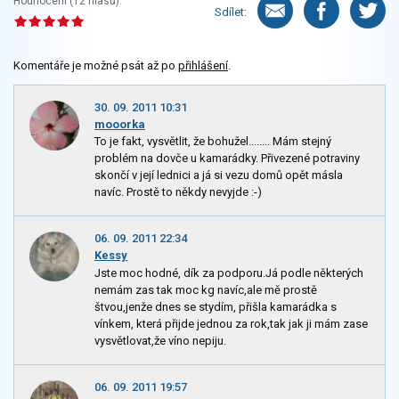
Hodnocení (
12
hlasů):
Sdílet:
Komentáře je možné psát až po
přihlášení
.
30. 09. 2011 10:31
mooorka
To je fakt, vysvětlit, že bohužel........ Mám stejný
problém na dovče u kamarádky. Přivezené potraviny
skončí v její lednici a já si vezu domů opět másla
navíc. Prostě to někdy nevyjde :-)
06. 09. 2011 22:34
Kessy
Jste moc hodné, dík za podporu.Já podle některých
nemám zas tak moc kg navíc,ale mě prostě
štvou,jenže dnes se stydím, přišla kamarádka s
vínkem, která přijde jednou za rok,tak jak ji mám zase
vysvětlovat,že víno nepiju.
06. 09. 2011 19:57