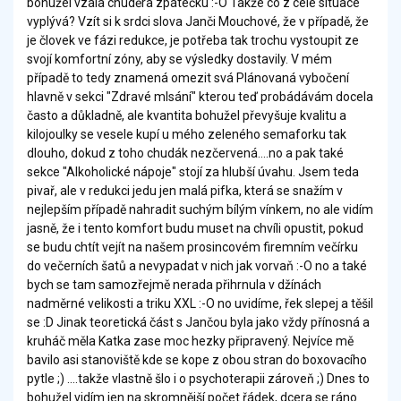
bohužel vzala chuděra zpátečku :-O Takže co z celé situace
vyplývá? Vzít si k srdci slova Janči Mouchové, že v případě, že
je človek ve fázi redukce, je potřeba tak trochu vystoupit ze
svojí komfortní zóny, aby se výsledky dostavily. V mém
případě to tedy znamená omezit svá Plánovaná vybočení
hlavně v sekci "Zdravé mlsání" kterou teď probádávám docela
často a důkladně, ale kvantita bohužel převyšuje kvalitu a
kilojoulky se vesele kupí u mého zeleného semaforku tak
dlouho, dokud z toho chudák nezčervená....no a pak také
sekce "Alkoholické nápoje" stojí za hlubší úvahu. Jsem teda
pivař, ale v redukci jedu jen malá pifka, která se snažím v
nejlepším případě nahradit suchým bílým vínkem, no ale vidím
jasně, že i tento komfort budu muset na chvíli opustit, pokud
se budu chtít vejít na našem prosincovém firemním večírku
do večerních šatů a nevypadat v nich jak vorvaň :-O no a také
bych se tam samozřejmě nerada přihrnula v džínách
nadměrné velikosti a triku XXL :-O no uvidíme, řek slepej a těšil
se :D Jinak teoretická část s Jančou byla jako vždy přínosná a
kruháč měla Katka zase moc hezky připravený. Nejvíce mě
bavilo asi stanoviště kde se kope z obou stran do boxovacího
pytle ;) ....takže vlastně šlo i o psychoterapii zároveň ;) Dnes to
bohužel vidím jen na skromnější počet řádek, dcera se ráno