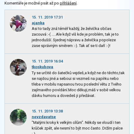
Komentáře je možné psát až po
přihlášení
.
15. 11. 2019 17:31
ajanka
Asi to tady zná téměř každý, že želvička občas
zacouvá :-( .....Ale když víš kde je problém, tak je to
jednodušší. Sjednej nápravu a želvička popoleze
zase správným směrem :-). Tak ať se ti daří :-)!
15. 11. 2019 16:04
tkoskubova
Ty se určitě do šatečků vejdeš,a když ne do těchto,tak
se najdou jiné.a seboui si vezmeš na papírku nebo
třeba v mobilu napsanou tvou poslední větu z Tvého
zajímavého povídání.Moc děkuji,máš v sobě velkou
dávku humoru a dovedeš ji předávat.
15. 11. 2019 13:38
nevzdavatse
"Malými kroky k velkým cílům". Někdy se vloudí i ten
krůček zpět, ale nesmí to být moc často. Držím palce
:-).