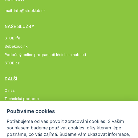
mail:
info@stobklub.cz
NAŠE SLUŽBY
STOBlife
Sebekoučink
Podpůrný online program při lécích na hubnutí
STOB.cz
DALŠÍ
O nás
Technická podpora
Časté dotazy
Používáme cookies
Normy a zásady fungování STOBklubu
Potřebujeme od vás
povolit zpracování cookies
. S vaším
Členové STOBklubu
souhlasem budeme používat cookies, díky kterým lépe
Zásady nakládání s osobními údaji
poznáme,
co vás zajímá
. Budeme vám ukazovat
informace,