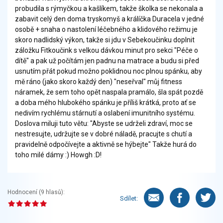
probudila s rýmyčkou a kašlíkem, takže školka se nekonala a
zabavit celý den doma tryskomyš a králíčka Duracela v jedné
osobě + snaha o nastolení léčebného a klidového režimu je
skoro nadlidský výkon, takže si jdu v Sebekoučinku doplnit
záložku Fitkoučink s velkou dávkou minut pro sekci "Péče o
dítě" a pak už počítám jen padnu na matrace a budu si před
usnutím přát pokud možno poklidnou noc plnou spánku, aby
mě ráno (jako skoro každý den) "neseřval" můj fitness
náramek, že sem toho opět naspala pramálo, šla spát pozdě
a doba mého hlubokého spánku je příliš krátká, proto ať se
nedivím rychlému stárnutí a oslabení imunitního systému.
Doslova miluji tuto větu: "Abyste se udrželi zdraví, moc se
nestresujte, udržujte se v dobré náladě, pracujte s chutí a
pravidelně odpočívejte a aktivně se hýbejte" Takže hurá do
toho milé dámy :) Howgh :D!
Hodnocení (
9
hlasů):
Sdílet: