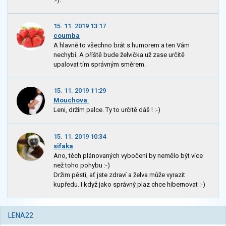
15. 11. 2019 13:17
coumba
A hlavně to všechno brát s humorem a ten Vám
nechybí. A příště bude želvička už zase určitě
upalovat tím správným směrem.
15. 11. 2019 11:29
Mouchova
Leni, držím palce. Ty to určitě dáš ! :-)
15. 11. 2019 10:34
sifaka
Ano, těch plánovaných vybočení by nemělo být více
než toho pohybu :-)
Držim pěsti, ať jste zdraví a želva může vyrazit
kupředu. I když jako správný plaz chce hibernovat :-)
LENA22