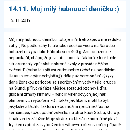
14.11. Můj milý hubnoucí deníčku :)
15. 11. 2019
Můj milý hubnoucí deníčku, toto je můj třetí zápis o mé redukci
váhy :) No podle váhy to ale jako redukce včera na Národce
bohužel nevypadalo. Přibrala sem 400 g. Ano, snažím se
nepanikařit, chápu, že je ve hře spousta faktorů, které tuhle
situaci mohly způsobit: nabrané svaly z pravidelnějšího
cvičení :D (haha to spíš asi zatím nehro i když na pondělním
Heatu jsem opět nechyběla;)), dále pak hormonální výkyvy
dané ženskou periodou se zadržováním vody v těle, erupce
na Slunci, přílivová fáze Měsíce, rostoucí ozónová díra,
globální změny klimatu + několik víkendových jak jinak
plánovaných vybočení :-O ...takže jak říkám, mohl to být
jakýkoliv z těchto faktorů nebo možná i jejich nešťastná
kombinace, každopádně želvička na stránkách Stobu, která je
k nalezení v záložce Moje stránka a která se normálně plazí
tryskem vpřed za vytouženým váhovým cílem v mém případě