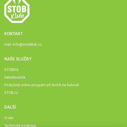
KONTAKT
mail:
info@stobklub.cz
NAŠE SLUŽBY
STOBlife
Sebekoučink
Podpůrný online program při lécích na hubnutí
STOB.cz
DALŠÍ
O nás
Technická podpora