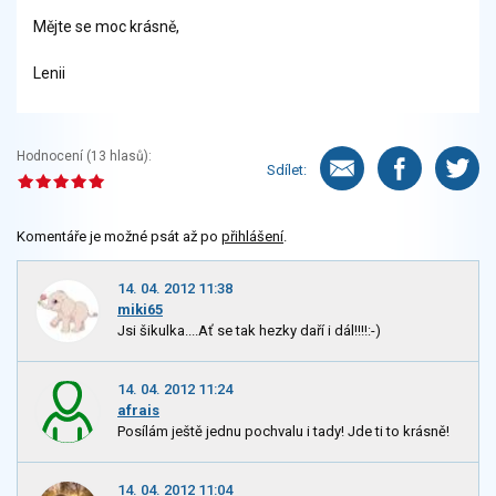
Mějte se moc krásně,
Lenii
Hodnocení (
13
hlasů):
Sdílet:
Komentáře je možné psát až po
přihlášení
.
14. 04. 2012 11:38
miki65
Jsi šikulka....Ať se tak hezky daří i dál!!!!:-)
14. 04. 2012 11:24
afrais
Posílám ještě jednu pochvalu i tady! Jde ti to krásně!
14. 04. 2012 11:04