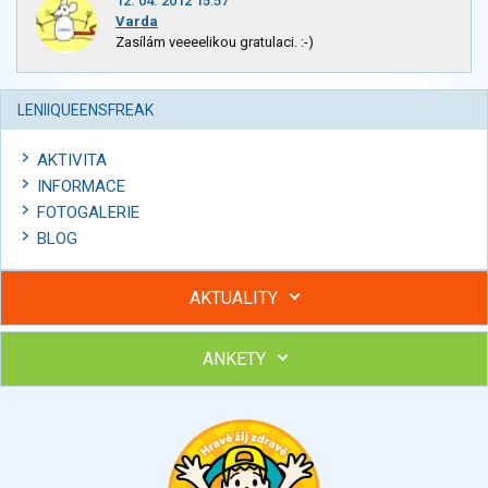
12. 04. 2012 15:57
Varda
Zasílám veeeelikou gratulaci. :-)
LENIIQUEENSFREAK
AKTIVITA
INFORMACE
FOTOGALERIE
BLOG
AKTUALITY
ANKETY
Hubněte s podporou lektorky a skupiny v kurzech STOBu
Chcete poradit s hubnutím? Najděte si odborníka STOBu ve
svém regionu
Ohodnoťte program Sebekoučink
výborný
velmi dobrý