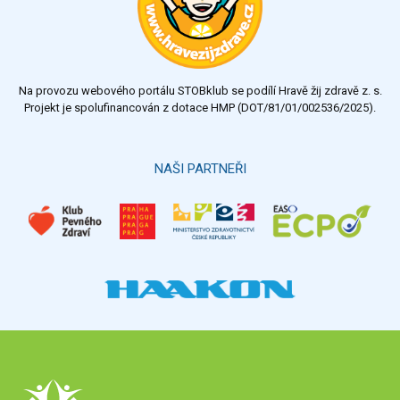
dobrý
dostatečný
nedostatečný
Na provozu webového portálu STOBklub se podílí Hravě žij zdravě z. s.
Výsledky
Všechny ankety
Projekt je spolufinancován z dotace HMP (DOT/81/01/002536/2025).
Hlasovat
NAŠI PARTNEŘI