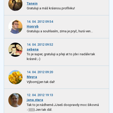
Tanein
Gratuluji a máš krásnou profilvku!
14. 04. 2012 09:54
Honryb
Gratuluju a souhlasím, zima je pryč, hurá ven...
14. 04. 2012 09:52
sebena
To je super, gratuluji a přeji at to jde i nadále tak
krásně ;-)
14. 04. 2012 09:20
Meyra
Výborný,jen tak dal!
12. 04. 2012 19:13
jana.stara
Tak to je nádherné.JJseš doopravdy moc šikovná
:-))))).Jen tak dál.