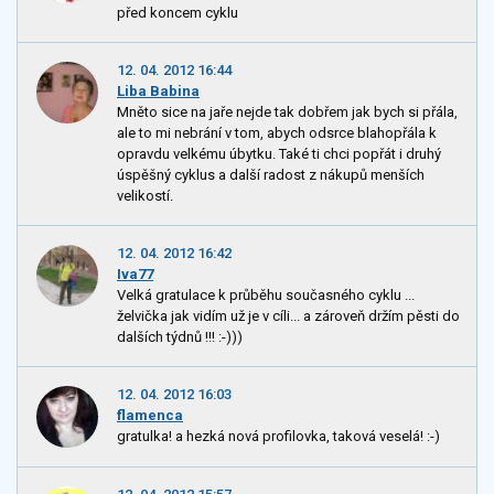
před koncem cyklu
12. 04. 2012 16:44
Liba Babina
Mněto sice na jaře nejde tak dobřem jak bych si přála,
ale to mi nebrání v tom, abych odsrce blahopřála k
opravdu velkému úbytku. Také ti chci popřát i druhý
úspěšný cyklus a další radost z nákupů menších
velikostí.
12. 04. 2012 16:42
Iva77
Velká gratulace k průběhu současného cyklu ...
želvička jak vidím už je v cíli... a zároveň držím pěsti do
dalších týdnů !!! :-)))
12. 04. 2012 16:03
flamenca
gratulka! a hezká nová profilovka, taková veselá! :-)