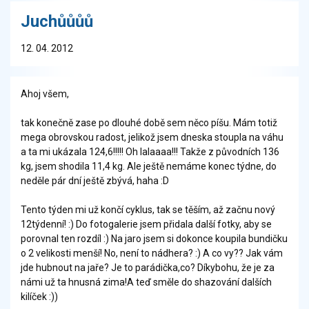
Juchůůůů
12. 04. 2012
Ahoj všem,
tak konečně zase po dlouhé době sem něco píšu. Mám totiž
mega obrovskou radost, jelikož jsem dneska stoupla na váhu
a ta mi ukázala 124,6!!!!! Oh lalaaaa!!! Takže z původních 136
kg, jsem shodila 11,4 kg. Ale ještě nemáme konec týdne, do
neděle pár dní ještě zbývá, haha :D
Tento týden mi už končí cyklus, tak se těším, až začnu nový
12týdenní! :) Do fotogalerie jsem přidala další fotky, aby se
porovnal ten rozdíl :) Na jaro jsem si dokonce koupila bundičku
o 2 velikosti menší! No, není to nádhera? :) A co vy?? Jak vám
jde hubnout na jaře? Je to parádička,co? Díkybohu, že je za
námi už ta hnusná zima!A teď směle do shazování dalších
kilíček :))