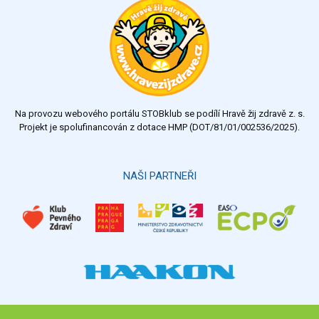
výborný
velmi dobrý
dobrý
dostatečný
nedostatečný
Na provozu webového portálu STOBklub se podílí Hravě žij zdravě z. s.
Výsledky
Všechny ankety
Projekt je spolufinancován z dotace HMP (DOT/81/01/002536/2025).
Hlasovat
NAŠI PARTNEŘI