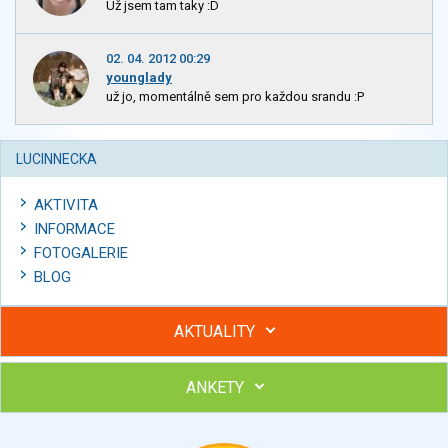
Už jsem tam taky :D
02. 04. 2012 00:29
younglady
už jo, momentálně sem pro každou srandu :P
LUCINNECKA
AKTIVITA
INFORMACE
FOTOGALERIE
BLOG
AKTUALITY
ANKETY
Hubněte s podporou lektorky a skupiny v kurzech STOBu
Chcete poradit s hubnutím? Najděte si odborníka STOBu ve
svém regionu
Ohodnoťte program Sebekoučink