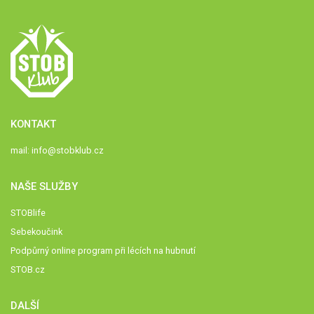
KONTAKT
mail:
info@stobklub.cz
NAŠE SLUŽBY
STOBlife
Sebekoučink
Podpůrný online program při lécích na hubnutí
STOB.cz
DALŠÍ