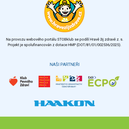
velmi dobrý
dobrý
dostatečný
nedostatečný
Na provozu webového portálu STOBklub se podílí Hravě žij zdravě z. s.
Výsledky
Všechny ankety
Projekt je spolufinancován z dotace HMP (DOT/81/01/002536/2025).
Hlasovat
NAŠI PARTNEŘI