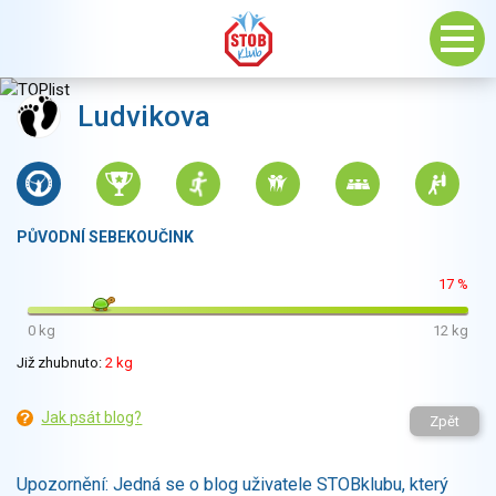
Ludvikova
PŮVODNÍ SEBEKOUČINK
17 %
0 kg
12 kg
Již zhubnuto:
2 kg
Jak psát blog?
Zpět
Upozornění: Jedná se o blog uživatele STOBklubu, který