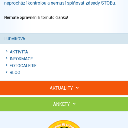
neprochází kontrolou a nemusí splňovat zásady STOBu.
Nemáte oprávnění k tomuto článku!
LUDVIKOVA
AKTIVITA
INFORMACE
FOTOGALERIE
BLOG
AKTUALITY
ANKETY
Hubněte s podporou lektorky a skupiny v kurzech STOBu
Chcete poradit s hubnutím? Najděte si odborníka STOBu ve
svém regionu
Ohodnoťte program Sebekoučink
výborný