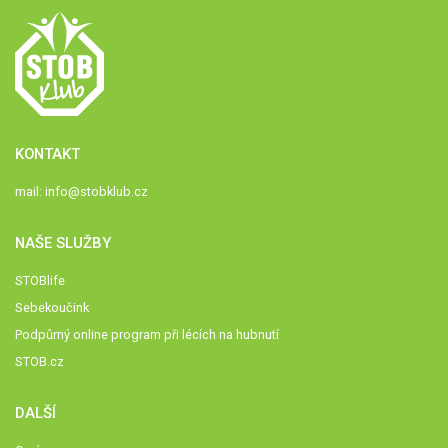
KONTAKT
mail:
info@stobklub.cz
NAŠE SLUŽBY
STOBlife
Sebekoučink
Podpůrný online program při lécích na hubnutí
STOB.cz
DALŠÍ