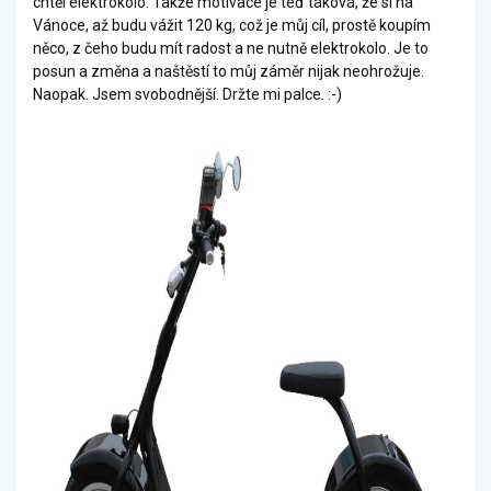
chtěl elektrokolo. Takže motivace je teď taková, že si na
Vánoce, až budu vážit 120 kg, což je můj cíl, prostě koupím
něco, z čeho budu mít radost a ne nutně elektrokolo. Je to
posun a změna a naštěstí to můj záměr nijak neohrožuje.
Naopak. Jsem svobodnější. Držte mi palce. :-)