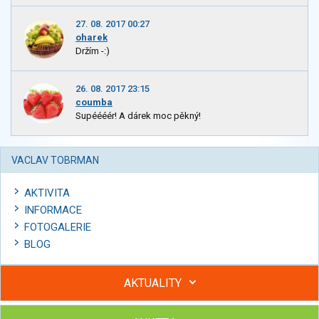
27. 08. 2017 00:27
oharek
Držím -:)
26. 08. 2017 23:15
coumba
Supéééér! A dárek moc pěkný!
VACLAV TOBRMAN
AKTIVITA
INFORMACE
FOTOGALERIE
BLOG
AKTUALITY