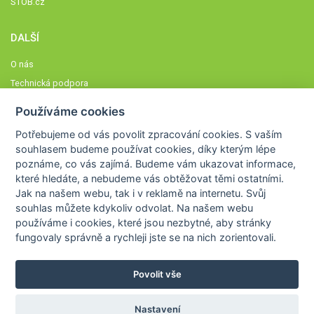
STOB.cz
DALŠÍ
O nás
Technická podpora
Časté dotazy
Používáme cookies
Normy a zásady fungování STOBklubu
Potřebujeme od vás
povolit zpracování cookies
. S vaším
Členové STOBklubu
souhlasem budeme používat cookies, díky kterým lépe
Zásady nakládání s osobními údaji
poznáme,
co vás zajímá
. Budeme vám ukazovat
informace,
které hledáte
, a nebudeme vás obtěžovat těmi ostatními.
Otestujte se
Jak na našem webu, tak i v reklamě na internetu. Svůj
Spočítejte si
souhlas můžete kdykoliv odvolat. Na našem webu
Výzva 52
používáme i cookies, které jsou nezbytné
, aby stránky
fungovaly správně a rychleji jste se na nich zorientovali.
Povolit vše
COPYRIGHT © 2026
STOB
WWW.STOB.CZ
,
KLUB
WWW.HRAVEZIJZDRAVE.CZ
Nastavení