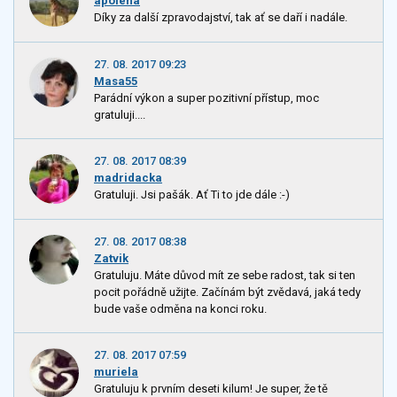
apolena
Díky za další zpravodajství, tak ať se daří i nadále.
27. 08. 2017 09:23
Masa55
Parádní výkon a super pozitivní přístup, moc
gratuluji....
27. 08. 2017 08:39
madridacka
Gratuluji. Jsi pašák. Ať Ti to jde dále :-)
27. 08. 2017 08:38
Zatvik
Gratuluju. Máte důvod mít ze sebe radost, tak si ten
pocit pořádně užijte. Začínám být zvědavá, jaká tedy
bude vaše odměna na konci roku.
27. 08. 2017 07:59
muriela
Gratuluju k prvním deseti kilum! Je super, že tě