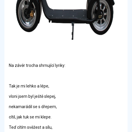
Na závěr trocha shrnující lyriky:
Tak je mi lehko a lépe,
vloni jsem byl ještě slepej,
nekamarádil se s dřepem,
cítil, jak tuk se mi klepe.
Teď cítím svěžest a sílu,