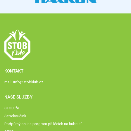
KONTAKT
mail:
info@stobklub.cz
NAŠE SLUŽBY
STOBlife
Sebekoučink
Podpůrný online program při lécích na hubnutí