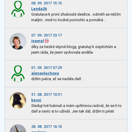
08. 09. 2017 15:15
Lenda26
Gratulace k první zhubnuté desítce.. odměň se něčím
malým.. mně to hodně pomohlo a pomáhá...
07. 09. 2017 23:17
ivamal
díky za hezké vtipné blogy, gratuluji k úspěchům a
jsem ráda, že jsem vychovala anděla
01. 09. 2017 07:29
alenavlachova
držím palce, ať se nadále daří .
31. 08. 2017 10:31
bessi
Sleduji tvé hubnutí a mám upřímnou radost, že se ti to
daří a navíc si to užíváš. Jen tak dál, držím ti pěsti
28. 08. 2017 16:15