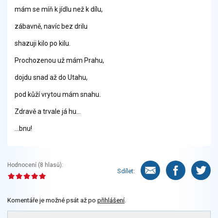
mám se míň k jídlu než k dílu,
zábavně, navíc bez drilu
shazuji kilo po kilu.
Prochozenou už mám Prahu,
dojdu snad až do Utahu,
pod kůží vrytou mám snahu.
Zdravě a trvale já hu...
...bnu!
Hodnocení (
8
hlasů):
Sdílet:
Komentáře je možné psát až po
přihlášení
.