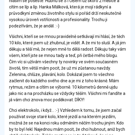
hlásím se pošesté. Hubnu se STOBem už skoro 2 měsíce a
cítím se líp a líp. Hanka Málková, která je mojí rádkyní a
průvodkyní změnou životního stylu si pořád drží neskutečně
vysokou úroveň vstřícnosti a profesionality. Trochu ji
podezřívám, že je anděl. :-)
Všichni, kteří se se mnou pravidelně setkávají mi hlásí, že těch
10 kilo, které jsem už zhubnul, je vidět. A že mi to sluší. A já jim
děkuju a těší mě, že nejen mně to dělá radost. Děkuju taky vám
všem, kteří jste se mnou tady a teď, při četbě mého blogu.
Čím víc si užívám všechny ty novinky ve svém současném
životě, tím větší mám pocit, že už mi zůstanou navždy.
Zelenina, chlůze, plavání, kolo. Dokázal jsem to všechno
začlenit do každého svého dne a je mi z toho krásně. Mám
rytmus, režim a cítím se výborně. 10 kilometrů denně ujdu
jako nic a na procházku se vždycky těším. Všichni mi fandíte a
já vám chci znova moc poděkovat. DÍKY!
Chci elektrokolo, i když... :-) Vzhledem k tomu, že jsem začal
používat svoje staré kolo, které jezdí a na kterém jezdím,
možná že se na konci roku odměním něčím trochu jiným. Kdo
by to byl řekl. Najednou mám pocit, že chci hubnout, aniž bych