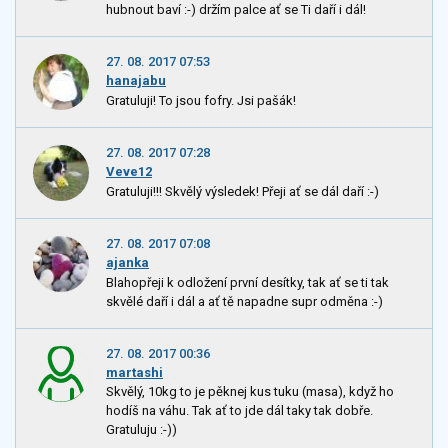
hubnout baví :-) držím palce ať se Ti daří i dál!
27. 08. 2017 07:53
hanajabu
Gratuluji! To jsou fofry. Jsi pašák!
27. 08. 2017 07:28
Veve12
Gratuluji!!! Skvělý výsledek! Přeji ať se dál daří :-)
27. 08. 2017 07:08
ajanka
Blahopřeji k odložení první desítky, tak ať se ti tak
skvělé daří i dál a ať tě napadne supr odměna :-)
27. 08. 2017 00:36
martashi
Skvělý, 10kg to je pěknej kus tuku (masa), když ho
hodíš na váhu. Tak ať to jde dál taky tak dobře.
Gratuluju :-))