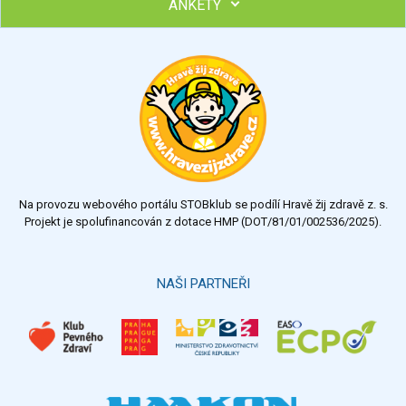
ANKETY
Hubněte s podporou lektorky a skupiny v kurzech STOBu
Chcete poradit s hubnutím? Najděte si odborníka STOBu ve
svém regionu
Ohodnoťte program Sebekoučink
výborný
velmi dobrý
dobrý
dostatečný
nedostatečný
Na provozu webového portálu STOBklub se podílí Hravě žij zdravě z. s.
Výsledky
Všechny ankety
Projekt je spolufinancován z dotace HMP (DOT/81/01/002536/2025).
Hlasovat
NAŠI PARTNEŘI