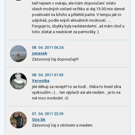
teď nejsem v oukeju, ale mám doporučení: místo
všech možných cvičení ve fitku si dej 15-30 min denně
posilování na břicho a přilehlé partie. V tempu jak to
udýcháš, podle svých aktuálních možností.......
Funguje to, úbytky byly nadstandartní...až mám chuť u
toho zůstat a neutrácet za permošky :)
08. 04. 2011 06:24
jonasek
Zázvorový čaj doporučuji!!!
08. 04. 2011 01:03
Verenika
jéé děkuji za recept!! to se hodí... třeba to hned zítra
vyzkouším ;-) ... ten výplach asi ale nedám... je to na
mě moc morbidní :-D
07. 04. 2011 23:39
Ozo.bk
Zázvorový čaj s citrónem a medem