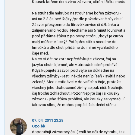
Kousek kořene čerstvého zázvoru, citrón, lžička medu
Na struhadle nahrubo nastrouháme kořen zázvoru -
asi na 2-3 čajové lžičky /podle požadované síly chuti.
Zázvor přesypeme do litrové konvice či džbánku a
zalijeme vařící vodou. Necháme asi 5 minut louhovat a
poté přidáme šťávu z poloviny citrónu /když je citrón
malý můžeme i celý/. Poté přes sítko scedíme do
hrnečků a dle chuti přidáme do mírně vychladlého
čaje med.
Na co si dát pozor : nepředávkujte zázvor, čaj na
jazyku chutná jemně, ale v útrobách silně prohřívá.
Když kupujete zázvor, podívejte se důkladně na
všechny záhyby - jestli někde není plíseň / světlá nebo
zelená/. Med nepřidávejte do vařícího čaje, protože
všechny jeho drahocenné živiny se pak ničí. Nechejte
čaj trochu zchladnout. Pozor Nepijte čaj i s kousky
zázvoru - jeho šťáva prohřívá, ale kousky se vyznačují
takovou silou, že mohou popálit žaludeční stěnu.
07. 04. 2011 23:28
Ozo.bk
doporučuji zázvorový čaj (jestli ho někde vyhrabu, tak