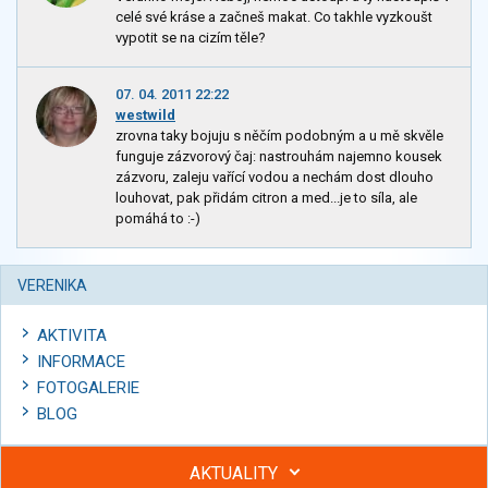
celé své kráse a začneš makat. Co takhle vyzkoušt
vypotit se na cizím těle?
07. 04. 2011 22:22
westwild
zrovna taky bojuju s něčím podobným a u mě skvěle
funguje zázvorový čaj: nastrouhám najemno kousek
zázvoru, zaleju vařící vodou a nechám dost dlouho
louhovat, pak přidám citron a med...je to síla, ale
pomáhá to :-)
VERENIKA
AKTIVITA
INFORMACE
FOTOGALERIE
BLOG
AKTUALITY