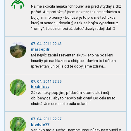
Na mě skočila nějaká "chřipule" asi před 3 týdny a drží
pořád. Ale protože já jsem nezmar, tak se nedávám a
bojuji mimo peřiny - bohužel je to pro mě teď luxus,
který si nemohu dovolit ;) a tak se bojím vypadnutí z
"formy", že se nemoci až doteď držely raději dál :D
07. 04. 2011 22:43
marcepitr
Mě nejvíc zabírá Preventan akut - je to na posílení
imunity při nachlazení a chřipce - dávám to i dětem
(preventan junior) a od té doby jsme zdraví...
07. 04. 2011 22:29
bledule77
Zázvor taky popíjím, přidávám k tomu ale i můj
oblíbený čaj, aby to nebylo tak divný. Do cela mi to
chutná. Jen sem se to bála osladit.
07. 04. 2011 22:27
bledule77
Verunko moje. Neboj, nemoc ustoupí a ty nastoupíš v