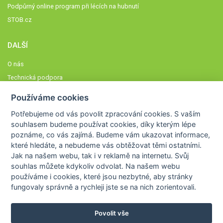
Podpůrný online program při lécích na hubnutí
STOB.cz
DALŠÍ
O nás
Technická podpora
Časté dotazy
Používáme cookies
Normy a zásady fungování STOBklubu
Potřebujeme od vás
povolit zpracování cookies
. S vaším
Členové STOBklubu
souhlasem budeme používat cookies, díky kterým lépe
Zásady nakládání s osobními údaji
poznáme,
co vás zajímá
. Budeme vám ukazovat
informace,
které hledáte
, a nebudeme vás obtěžovat těmi ostatními.
Otestujte se
Jak na našem webu, tak i v reklamě na internetu. Svůj
Spočítejte si
souhlas můžete kdykoliv odvolat. Na našem webu
Výzva 52
používáme i cookies, které jsou nezbytné
, aby stránky
fungovaly správně a rychleji jste se na nich zorientovali.
Povolit vše