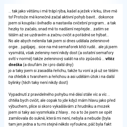
... tak jako většinu i mě trápí rýba, kašel a ježek v krku, štve mě
to! Protože mě konečně začal aktivní pohyb bavit... dokonce
jsem si koupila i švihadlo a nastavila cvičební program... a tak
hezky to začalo, snad mě to nadšení nepřejde... zatím se
těším až se uzdravím a začnu cvičit a pořádně se hýbat...
No ale abych nelenila tak jsem si dnes udělala zeleninové
orgie... jupííjajej... sice na mě semaforek křičí rudě... ale já jsem
vysmátá, však zeleniny není nikdy dost (a ostatní semafory
svítí v normě) takže zeleninový salát na sto způsobů ...
vítěz
dneška
(a doufám že i pro další dny)
jo a taky jsem si zasadila řeřichu, takže tu voní a já už se těším
na chlebík s tvarohem a řeřichou a asi udělám útok i na další
bylinky (těch taky není nikdy dost)
Vypadnutí z pravidelného pohybu mě děsí stále víc a víc ...
chtěla bych cvičit, ale copak to jde když mám hlavu jako před
výbuchem, plíce si skoro vykašlávám z hrudníku a mozek
jsem si taky asi vysmrkala z hlavy... no a to že jsem se opět
zamilovala do sukně, která mi není, nebyla a nebude (byla
tam jen jedna a tu mi stejně někdo vyfoukne, páč byla fakt