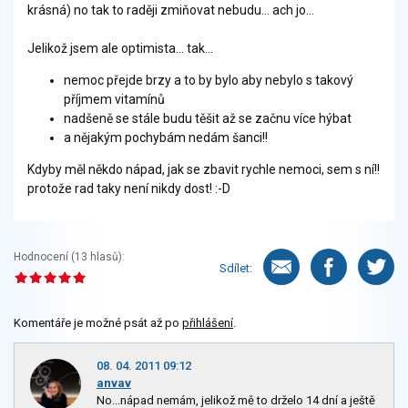
krásná) no tak to raději zmiňovat nebudu... ach jo...
Jelikož jsem ale optimista... tak...
nemoc přejde brzy a to by bylo aby nebylo s takový
příjmem vitamínů
nadšeně se stále budu těšit až se začnu více hýbat
a nějakým pochybám nedám šanci!!
Kdyby měl někdo nápad, jak se zbavit rychle nemoci, sem s ní!!
protože rad taky není nikdy dost! :-D
Hodnocení (
13
hlasů):
Sdílet:
Komentáře je možné psát až po
přihlášení
.
08. 04. 2011 09:12
anvav
No...nápad nemám, jelikož mě to drželo 14 dní a ještě