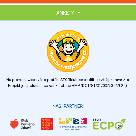
ANKETY
Hubněte s podporou lektorky a skupiny v kurzech STOBu
Chcete poradit s hubnutím? Najděte si odborníka STOBu ve
svém regionu
Ohodnoťte program Sebekoučink
výborný
velmi dobrý
dobrý
dostatečný
nedostatečný
Na provozu webového portálu STOBklub se podílí Hravě žij zdravě z. s.
Výsledky
Všechny ankety
Projekt je spolufinancován z dotace HMP (DOT/81/01/002536/2025).
Hlasovat
NAŠI PARTNEŘI