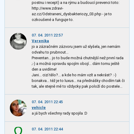
postnu i recept) a na rýmu a budoucí prevenci toto:
http://www.zdravi-
az.cz/Odstraneni_dysbakteriozy_03.php - je to
ozkoušené a funguje to.
07. 04. 2011 22:57
Verenika
jo a zázračném zázvoru jsem už slyšela, jen nemám
odvahu to prubnout...
Preventan... jo to bude možná chutnější než první rada
;-) a možná opravdu spojím obojí... dám tomu ještě
den a uvidíme!
Jani... cizí tělo?... a kde ho mám vzít a nekrást? :-)
bonakva... též je to luxus... na přednášky chodím tak či
tak, ale stejně mě to vždycky pak položí do postele...
07. 04. 2011 22:45
vehicle
a já bych všechny rady spojila :D
07. 04. 2011 22:44