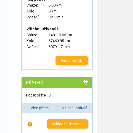
Chůze:
6.00 km
Kolo:
0 km
Cvičení:
0 h 0 min
Všichni uživatelé
Chůze:
148110.66 km
Kolo:
67460.85 km
Cvičení:
6079 h 7 min
Přidat pohyb
PŘÁTELÉ
Počet přátel: 0
Více přátel
Všichni přátelé
Vyhledat uživatele