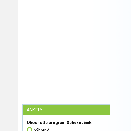
ANKETY
Ohodnoťte program Sebekoučink
výborný