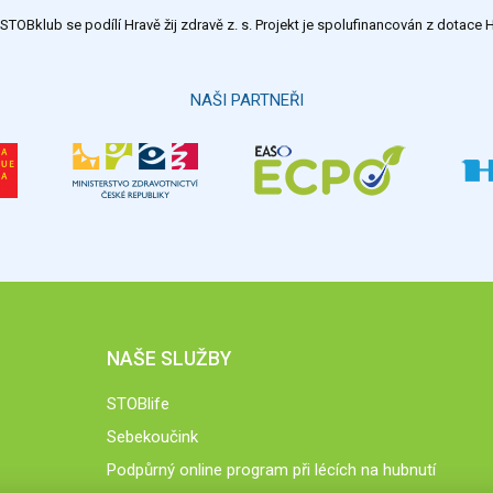
TOBklub se podílí Hravě žij zdravě z. s. Projekt je spolufinancován z dotac
NAŠI PARTNEŘI
NAŠE SLUŽBY
STOBlife
Sebekoučink
Podpůrný online program při lécích na hubnutí