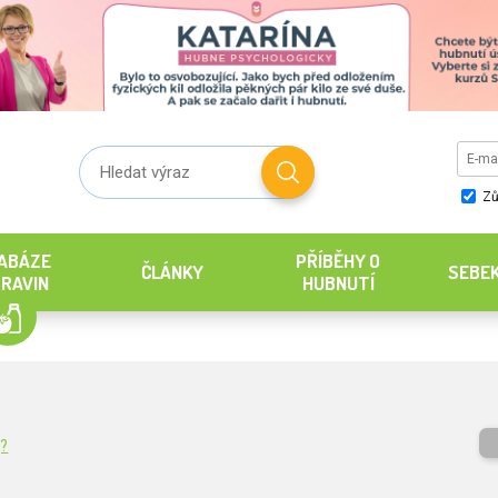
Zů
ABÁZE
PŘÍBĚHY O
ČLÁNKY
SEBE
RAVIN
HUBNUTÍ
g?