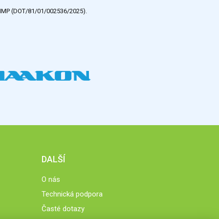
e HMP (DOT/81/01/002536/2025).
DALŠÍ
O nás
Technická podpora
Časté dotazy