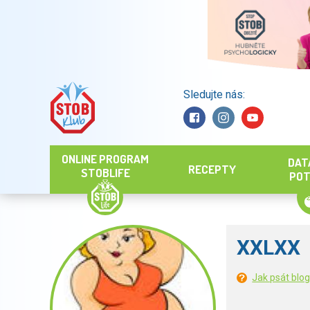
Sledujte nás:
Hledat
ONLINE PROGRAM
DAT
RECEPTY
STOBLIFE
POT
XXLXX
Jak psát blo