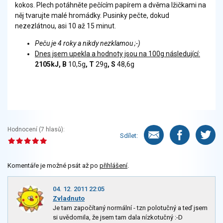
kokos. Plech potáhněte pečícím papírem a dvěma lžičkami na
něj tvarujte malé hromádky. Pusinky pečte, dokud
nezezlátnou, asi 10 až 15 minut.
Peču je 4 roky a nikdy nezklamou ;-)
Dnes jsem upekla a hodnoty jsou na 100g následující:
2105kJ, B
10,5g
, T
29g
, S
48,6g
Hodnocení (
7
hlasů):
Sdílet:
Komentáře je možné psát až po
přihlášení
.
04. 12. 2011 22:05
Zvladnuto
Je tam započítaný normální - tzn polotučný a teď jsem
si uvědomila, že jsem tam dala nízkotučný :-D