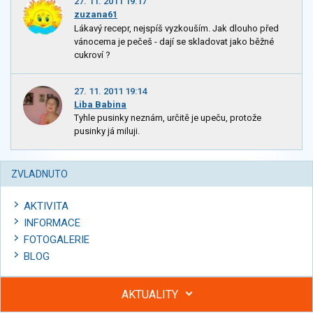
27. 11. 2011 19:17
zuzana61
Lákavý recepr, nejspíš vyzkouším. Jak dlouho před
vánocema je pečeš - dají se skladovat jako běžné
cukroví ?
27. 11. 2011 19:14
Liba Babina
Tyhle pusinky neznám, určitě je upeču, protože
pusinky já miluji.
ZVLADNUTO
AKTIVITA
INFORMACE
FOTOGALERIE
BLOG
AKTUALITY