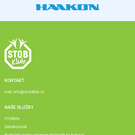
KONTAKT
mail:
info@stobklub.cz
NAŠE SLUŽBY
STOBlife
Sebekoučink
Podpůrný online program při lécích na hubnutí