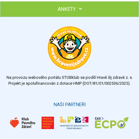
ANKETY
Hubněte s podporou lektorky a skupiny v kurzech STOBu
Chcete poradit s hubnutím? Najděte si odborníka STOBu ve
svém regionu
Ohodnoťte program Sebekoučink
výborný
velmi dobrý
dobrý
dostatečný
nedostatečný
Na provozu webového portálu STOBklub se podílí Hravě žij zdravě z. s.
Výsledky
Všechny ankety
Projekt je spolufinancován z dotace HMP (DOT/81/01/002536/2025).
Hlasovat
NAŠI PARTNEŘI