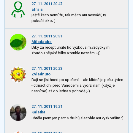
27. 11. 2011 20:47
afrais
ještě že to nemůžu, tak mě to ani nesvádí, ty
pokušitelko;-)
27. 11. 2011 20:31
Miladaabc
Díky za recept určitě ho vyzkouším,vždycky mi
zbudou nějaké bílky a tenhle neznám :-))
27. 11. 2011 20:23
Zvladnuto
Dají se jíst hned po upečení ... ale klidně je peču týden
- čtrnáct dní před Vánocemi a vydrží nám (když je
nesníme) až do ledna v pohodě ;-)
27. 11. 2011 19:21
Kaletka
Chtěla jsem jen péct 6 druhů,ale tohle asi vyzkouším :)