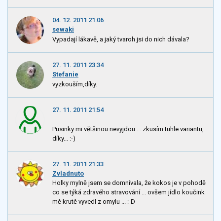
04. 12. 2011 21:06
sewaki
Vypadají lákavě, a jaký tvaroh jsi do nich dávala?
27. 11. 2011 23:34
Stefanie
vyzkouším,díky.
27. 11. 2011 21:54
Pusinky mi většinou nevyjdou.... zkusím tuhle variantu,
díky... :-)
27. 11. 2011 21:33
Zvladnuto
Holky mylně jsem se domnívala, že kokos je v pohodě
co se týká zdravého stravování ... ovšem jídlo koučink
mě krutě vyvedl z omylu ... :-D