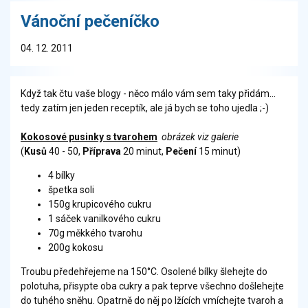
Vánoční pečeníčko
04. 12. 2011
Když tak čtu vaše blogy - něco málo vám sem taky přidám...
tedy zatím jen jeden receptík, ale já bych se toho ujedla ;-)
Kokosové pusinky s tvarohem
obrázek viz galerie
(
Kusů
40 - 50,
Příprava
20 minut,
Pečení
15 minut)
4 bílky
špetka soli
150g krupicového cukru
1 sáček vanilkového cukru
70g měkkého tvarohu
200g kokosu
Troubu předehřejeme na 150°C. Osolené bílky šlehejte do
polotuha, přisypte oba cukry a pak teprve všechno došlehejte
do tuhého sněhu. Opatrně do něj po lžících vmíchejte tvaroh a