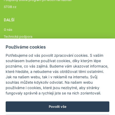
STOB.cz
DALŠÍ
O nás
Technická podpora
Časté dotazy
Používáme cookies
Normy a zásady fungování STOBklubu
Potřebujeme od vás
povolit zpracování cookies
. S vaším
Členové STOBklubu
souhlasem budeme používat cookies, díky kterým lépe
Zásady nakládání s osobními údaji
poznáme,
co vás zajímá
. Budeme vám ukazovat
informace,
které hledáte
, a nebudeme vás obtěžovat těmi ostatními.
Otestujte se
Jak na našem webu, tak i v reklamě na internetu. Svůj
Spočítejte si
souhlas můžete kdykoliv odvolat. Na našem webu
Výzva 52
používáme i cookies, které jsou nezbytné
, aby stránky
fungovaly správně a rychleji jste se na nich zorientovali.
Povolit vše
COPYRIGHT © 2026
STOB
WWW.STOB.CZ
,