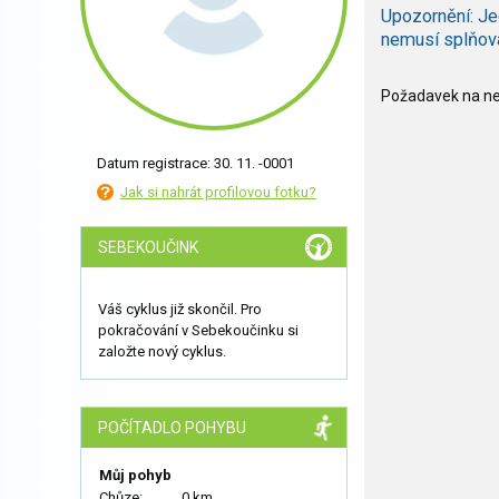
Upozornění: Je
nemusí splňov
Požadavek na nee
Datum registrace: 30. 11. -0001
Jak si nahrát profilovou fotku?
SEBEKOUČINK
Váš cyklus již skončil. Pro
pokračování v Sebekoučinku si
založte nový cyklus.
POČÍTADLO POHYBU
Můj pohyb
Chůze:
0 km