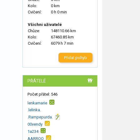
Kolo:
0 km
Cvičení:
0 h 0 min
Všichni uživatelé
Chůze:
148110.66 km
Kolo:
67460.85 km
Cvičení:
6079 h 7 min
Přidat pohyb
PŘÁTELÉ
Počet přátel: 546
lenkamarie
.lelinka.
.Rampepurda.
00vendy
1a234
AARROO