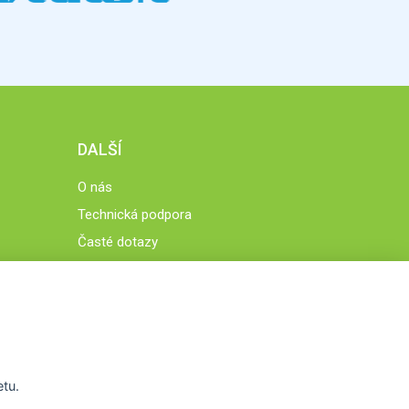
DALŠÍ
O nás
Technická podpora
Časté dotazy
Normy a zásady fungování STOBklubu
Členové STOBklubu
Zásady nakládání s osobními údaji
Otestujte se
Spočítejte si
etu.
Výzva 52