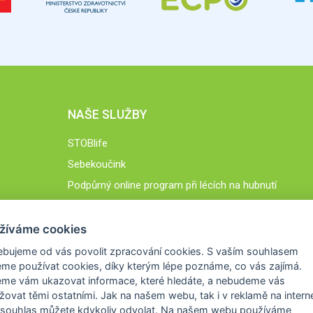
NAŠE SLUŽBY
STOBlife
Sebekoučink
Podpůrný online program při lécích na hubnutí
STOB.cz
žíváme cookies
ebujeme od vás
povolit zpracování cookies
. S vaším souhlasem
me používat cookies, díky kterým lépe poznáme,
co vás zajímá
.
eme vám ukazovat
informace, které hledáte
, a nebudeme vás
žovat těmi ostatními. Jak na našem webu, tak i v reklamě na intern
 souhlas můžete kdykoliv odvolat. Na našem webu
používáme