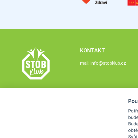
KONTAKT
mail:
info@stobklub.cz
Pou
Potř
bude
Bud
obtě
Svůj