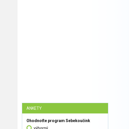
ANKETY
Ohodnoťte program Sebekoučink
výborný