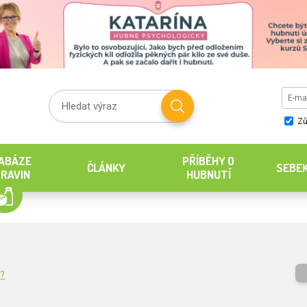
Zů
ABÁZE
PŘÍBĚHY O
ČLÁNKY
SEBE
RAVIN
HUBNUTÍ
g?