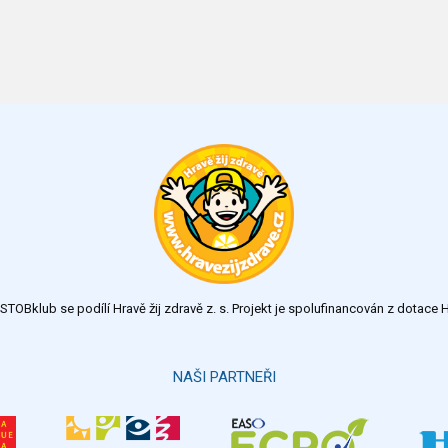
TOBklub se podílí Hravě žij zdravě z. s. Projekt je spolufinancován z dotac
NAŠI PARTNEŘI