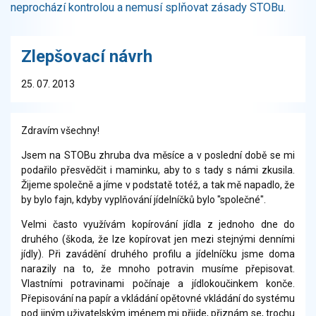
neprochází kontrolou a nemusí splňovat zásady STOBu.
Zlepšovací návrh
25. 07. 2013
Zdravím všechny!
Jsem na STOBu zhruba dva měsíce a v poslední době se mi
podařilo přesvědčit i maminku, aby to s tady s námi zkusila.
Žijeme společně a jíme v podstatě totéž, a tak mě napadlo, že
by bylo fajn, kdyby vyplňování jídelníčků bylo "společné".
Velmi často využívám kopírování jídla z jednoho dne do
druhého (škoda, že lze kopírovat jen mezi stejnými denními
jídly). Při zavádění druhého profilu a jídelníčku jsme doma
narazily na to, že mnoho potravin musíme přepisovat.
Vlastními potravinami počínaje a jídlokoučinkem konče.
Přepisování na papír a vkládání opětovné vkládání do systému
pod jiným uživatelským jménem mi přijde, přiznám se, trochu