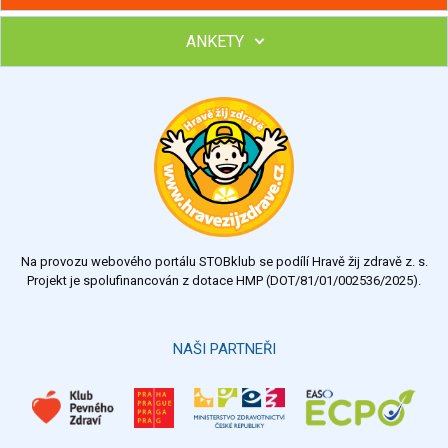
ANKETY
Hubněte s podporou lektorky a skupiny v kurzech STOBu
Chcete poradit s hubnutím? Najděte si odborníka STOBu ve
svém regionu
Ohodnoťte program Sebekoučink
výborný
velmi dobrý
dobrý
dostatečný
nedostatečný
Na provozu webového portálu STOBklub se podílí Hravě žij zdravě z. s.
Výsledky
Všechny ankety
Projekt je spolufinancován z dotace HMP (DOT/81/01/002536/2025).
Hlasovat
NAŠI PARTNEŘI