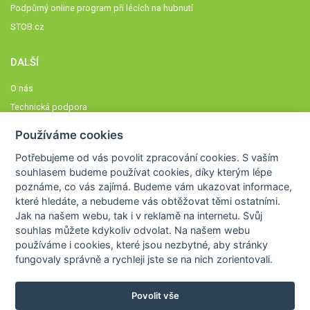
Podpůrný online program při lécích na hubnutí
STOB.cz
DALŠÍ
O nás
Technická podpora
Časté dotazy
Používáme cookies
Normy a zásady fungování STOBklubu
Potřebujeme od vás
povolit zpracování cookies
. S vaším
Členové STOBklubu
souhlasem budeme používat cookies, díky kterým lépe
Zásady nakládání s osobními údaji
poznáme,
co vás zajímá
. Budeme vám ukazovat
informace,
které hledáte
, a nebudeme vás obtěžovat těmi ostatními.
Otestujte se
Jak na našem webu, tak i v reklamě na internetu. Svůj
Spočítejte si
souhlas můžete kdykoliv odvolat. Na našem webu
Výzva 52
používáme i cookies, které jsou nezbytné
, aby stránky
fungovaly správně a rychleji jste se na nich zorientovali.
Povolit vše