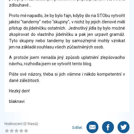
zdlouhavé...
Proto mě napadlo, že by bylo fajn, kdyby šlo na STObu vytvořit
jakési "tandemy" nebo "skupiny", v nichž by jejich členové měli
přístup do jídelníčku ostatních. Jednotlivý jídla by bylo možné
zkopírovat do vlastního jídelníčku a pak jen urpavit gramáž.
Tyto skupiny nebo tandemy by samozřejmě mohly vznikat
jen na základě souhlasu všech zúčastněných osob.
A protože jsem nenašla jiný způsob uplatnění zlepšovacího
návrhu, rozhodla jsem se vytvořit tento blog.
Pište své názory, třeba si jich všimne i někdo kompetentní v
dané záležitosti.
Hezký den!
blaknavi
Hodnocení (
0
hlasů):
Sdílet: