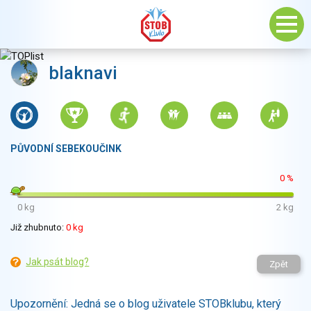
blaknavi
PŮVODNÍ SEBEKOUČINK
0 %
0 kg
2 kg
Již zhubnuto:
0 kg
Jak psát blog?
Zpět
Upozornění: Jedná se o blog uživatele STOBklubu, který