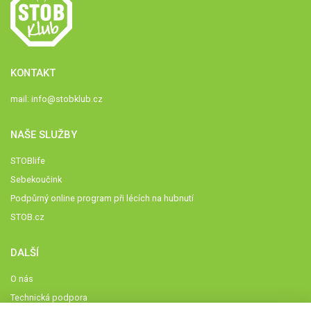
KONTAKT
mail:
info@stobklub.cz
NAŠE SLUŽBY
STOBlife
Sebekoučink
Podpůrný online program při lécích na hubnutí
STOB.cz
DALŠÍ
O nás
Technická podpora