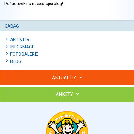
Požadavek na neexistující blog!
GABAG
AKTIVITA
INFORMACE
FOTOGALERIE
BLOG
AKTUALITY
ANKETY
Hubněte s podporou lektorky a skupiny v kurzech STOBu
Chcete poradit s hubnutím? Najděte si odborníka STOBu ve
svém regionu
Ohodnoťte program Sebekoučink
výborný
velmi dobrý
dobrý