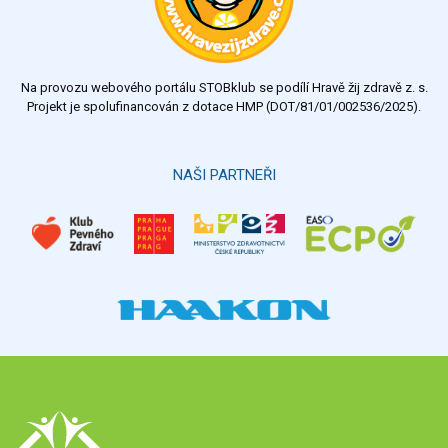
dostatečný
nedostatečný
Na provozu webového portálu STOBklub se podílí Hravě žij zdravě z. s.
Výsledky
Všechny ankety
Projekt je spolufinancován z dotace HMP (DOT/81/01/002536/2025).
Hlasovat
NAŠI PARTNEŘI